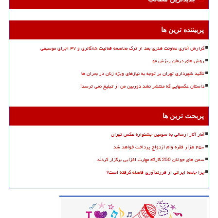
پربیننده ترین ها
گزارش آماری معاونت هنری بعد از ترک مخاصمه فعالیت ۸۵گالری و ۴۷ اجرای موسیقی
روش های درمان ریزش مو
تاکید شهرداری تهران بر توجه به نیازهای ویژه زنان در بحران ها
داستان عکسهایی که منتشر نشد دوربین من از تبلیغ نمی ترسد!
پربحث ترین ها
آمار آثار ارسالی به سومین جشنواره عکس تهران
۴۵۰ هزار فقره وام ازدواج پرداخت خواهد شد
سمن های جوانان 250 کارگاه مهارت افزایی برگزار کردند
چرا جامعه ایرانی از فرزندآوری فاصله گرفته است؟