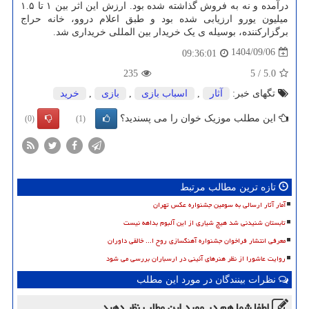
درآمده و نه به فروش گذاشته شده بود. ارزش این اثر بین ۱ تا ۱.۵
میلیون یورو ارزیابی شده بود و طبق اعلام دروو، خانه حراج
برگزارکننده، بوسیله ی یک خریدار بین المللی خریداری شد.
1404/09/06
09:36:01
235
5
/
5.0
تگهای خبر:
آثار
,
اسباب بازی
,
بازی
,
خرید
این مطلب موزیک خوان را می پسندید؟
(0)
(1)
تازه ترین مطالب مرتبط
آمار آثار ارسالی به سومین جشنواره عکس تهران
تابستان شنیدنی شد هیچ شیاری از این آلبوم بداهه نیست
معرفی انتشار فراخوان جشنواره آهنگسازی روح ا... خالقی داوران
روایت عاشورا از نظر هنرهای آئینی در ارسباران بررسی می شود
نظرات بینندگان در مورد این مطلب
لطفا شما هم
در مورد این مطلب
نظر دهید