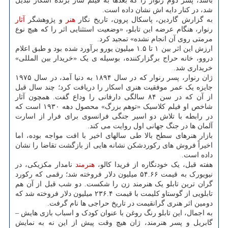
باشد، پسر دوم رنوار را که بعدها به فیلم ساز برنده اسکار تبدیل
شد، در کنار دایه اش نشان داده است.
به گزارش گاردین، پاسکال پرون، تاریخ نگار
هنر
و پژوهشگر
آثار
رنوار، هنگام عرضه این تابلو، «وضعیت استثنایی اثر را که هیچ نوع
مرمتی روی آن انجام نشده» تمجید کرد.
ارزش این اثر بین ۱ تا ۱.۵ میلیون یورو برآورد شده بود و طبق اعلام
دروو، خانه حراج برگزارکننده، بوسیله ی یک «خریدار بین المللی»
خریداری شد.
ژان رنوار، پسر رنوار که در سال ۱۸۹۴ به دنیا آمد، در سال ۱۹۷۵
جایزه یک عمر موفقیت هنری اسکار را دریافت کرد؛ چند سال قبل
از آن که در سن ۸۴ سالگی دارفانی را وداع گفت. همچون آثار
شاخص او فیلم کلاسیک «توهم بزرگ» محصول دهه ۱۹۳۰ است که
در رابطه با تلاش دو اسیر جنگی فرانسوی برای فرار از اسارت
آلمان ها در جنگ جهانی اول روایت می کند.
بازار هنرهای سطح بالا طی سالهای اخیر با افت مواجه بوده، اما
اخیراً فروش های رکوردشکن نشانه هایی از بازگشت تقاضا را نشان
داده است.
هفته قبل، یک خودنگاره از فریدا کالو،
هنرمند
نامدار مکزیکی، در
نیویورک به قیمت ۵۴.۶۶ میلیون دلار فروخته شد؛ رقمی که رکورد
گران ترین تابلو یک هنرمند زن را شکست. دو شب قبل از آن هم
تابلویی از گوستاو کلیمت با قیمت ۲۳۶.۴ میلیون دلار فروخته شد که
دومین اثر هنری گرانقیمت در تاریخ حراجی ها نام گرفت.
به اجمال، این تابلو رنگ روغن با عنوان کودک و اسباب بازی هایش –
گابریل و پسر هنرمند، ژان هیچ وقت پیش از این نه به نمایش