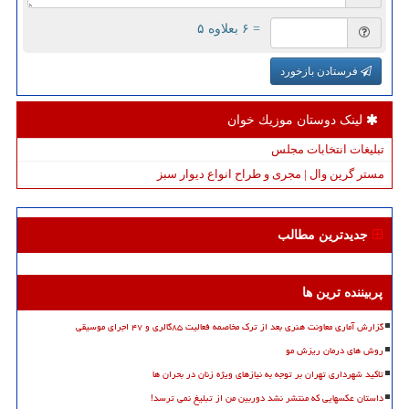
= ۶ بعلاوه ۵
فرستادن بازخورد
لینک دوستان موزیك خوان
تبلیغات انتخابات مجلس
مستر گرین وال | مجری و طراح انواع دیوار سبز
جدیدترین مطالب
پربیننده ترین ها
گزارش آماری معاونت هنری بعد از ترک مخاصمه فعالیت ۸۵گالری و ۴۷ اجرای موسیقی
روش های درمان ریزش مو
تاکید شهرداری تهران بر توجه به نیازهای ویژه زنان در بحران ها
داستان عکسهایی که منتشر نشد دوربین من از تبلیغ نمی ترسد!