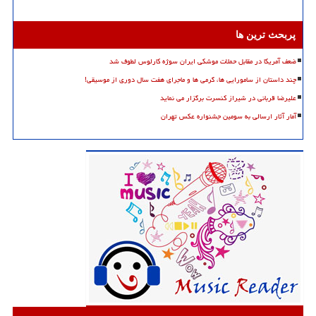
پربحث ترین ها
ضعف آمریکا در مقابل حملات موشکی ایران سوژه کارلوس لطوف شد
چند داستان از سامورایی ها، گرمی ها و ماجرای هفت سال دوری از موسیقی!
علیرضا قربانی در شیراز کنسرت برگزار می نماید
آمار آثار ارسالی به سومین جشنواره عکس تهران