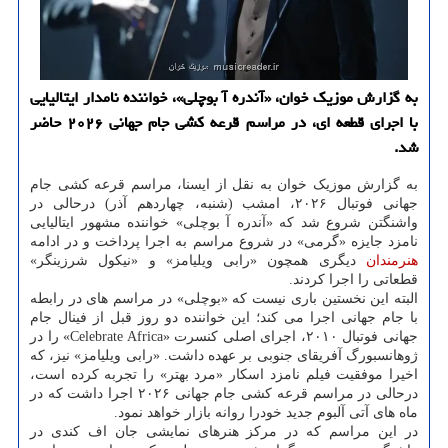
به گزارش موزیک خوان، «آندره آ بوچلی»، خواننده نامدار ایتالیایی
با اجرای قطعه ای، در مراسم قرعه کشی جام جهانی ۲۰۲۶ حاضر
شد.
به گزارش موزیک خوان به نقل از ایسنا، مراسم قرعه کشی جام
جهانی فوتبال ۲۰۲۶، امشب (شنبه، چهاردهم آذر) درحالی در
واشنگتن شروع شد که «آندره آ بوچلی» خواننده مشهور ایتالیایی
نامزد جایزه «گرمی» در شروع مراسم به اجرا پرداخت و در ادامه
هنرمندان
دیگری همچون «رابی ویلیامز» و «نیکول شرزینگر»
قطعاتی را اجرا کردند.
البته این نخستین باری نیست که «بوچلی» در مراسم های در رابطه
با جام جهانی اجرا می کند؛ این خواننده دو روز قبل از فینال جام
جهانی فوتبال ۲۰۱۰، اجرای اصلی کنسرت «Celebrate Africa» را در
ژوهانسبورگ آفریقای جنوبی بر عهده داشت. «رابی ویلیامز» نیز، که
اخیرا موفقیت فیلم نامزد اسکار «مرد بهتر» را تجربه کرده است،
درحالی در مراسم قرعه کشی جام جهانی ۲۰۲۶ اجرا داشت که در
ماه های آتی آلبوم جدید خودرا روانه بازار خواهد نمود.
در این مراسم که در مرکز هنرهای نمایشی جان اف کندی در