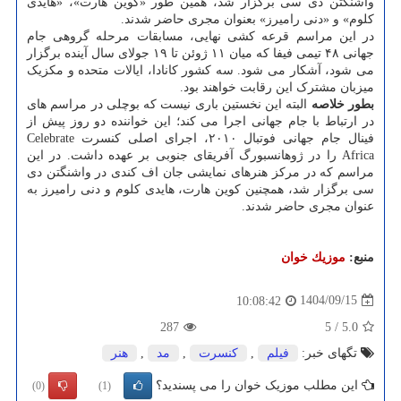
واشنگتن دی سی برگزار شد، همین طور «کوین هارت»، «هایدی
کلوم» و «دنی رامیرز» بعنوان مجری حاضر شدند.
در این مراسم قرعه کشی نهایی، مسابقات مرحله گروهی جام
جهانی ۴۸ تیمی فیفا که میان ۱۱ ژوئن تا ۱۹ جولای سال آینده برگزار
می شود، آشکار می شود. سه کشور کانادا، ایالات متحده و مکزیک
میزبان مشترک این رقابت خواهند بود.
بطور خلاصه
البته این نخستین باری نیست که بوچلی در مراسم های
در ارتباط با جام جهانی اجرا می کند؛ این خواننده دو روز پیش از
فینال جام جهانی فوتبال ۲۰۱۰، اجرای اصلی کنسرت Celebrate
Africa را در ژوهانسبورگ آفریقای جنوبی بر عهده داشت. در این
مراسم که در مرکز هنرهای نمایشی جان اف کندی در واشنگتن دی
سی برگزار شد، همچنین کوین هارت، هایدی کلوم و دنی رامیرز به
عنوان مجری حاضر شدند.
منبع:
موزیك خوان
1404/09/15
10:08:42
287
5
/
5.0
تگهای خبر:
فیلم
,
كنسرت
,
مد
,
هنر
این مطلب موزیک خوان را می پسندید؟
(0)
(1)