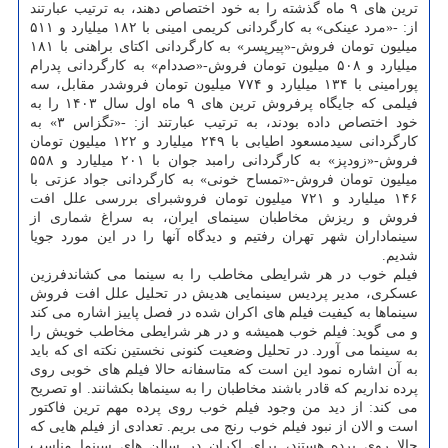
ترین های ۹ ماه گذشته را به خود اختصاص دهند، به ترتیب عبارتند
از: -«مرد عینکی» به کارگردانی کریمی امینی با ۱۸۲ میلیارد و ۵۱۱
میلیون تومان فروش-«پیرپسر» به کارگردانی اکتای براهنی با ۱۸۱
میلیارد و ۵۰۸ میلیون تومان فروش-«صددام» به کارگردانی پدرام
پورامینی با ۱۳۴ میلیارد و ۷۷۴ میلیون تومان فروشدر مقابل، سه
فیلمی که جایگاه پرفروش ترین های ۹ ماه اول سال ۱۴۰۳ را به
خود اختصاص داده بودند، به ترتیب عبارتند از: -«تگزاس ۳» به
کارگردانی سیدمسعود اطیابی با ۲۴۹ میلیارد و ۱۲۲ میلیون تومان
فروش-«زودپز» به کارگردانی رامبد جوان با ۲۰۱ میلیارد و ۵۵۸
میلیون تومان فروش-«تمساح خونی» به کارگردانی جواد عزتی با
۱۴۶ میلیارد و ۷۲۱ میلیون تومان فروشبرای بررسی علل افت
فروش و ریزش مخاطبان سینمای ایران، به سراغ شماری از
سینماداران شهر تهران رفتیم و دیدگاه آنها را در این مورد جویا
شدیم.
فیلم خوب در هر شرایطی مخاطب را به سینما می کشاندفرزین
عسکری، مدیر پردیس سینمایی هدیش در تحلیل علل افت فروش
سینماها به کیفیت فیلم های اکران شده در فصل پاییز اشاره می کند
و می گوید: فیلم خوب همیشه و در هر شرایطی مخاطب خویش را
به سینما می آورد. در تحلیل وضعیت کنونی نخستین نکته ای که باید
به آن اشاره نمود این است که متاسفانه حالا فیلم های خوبی روی
پرده نداریم که قادر باشند مخاطبان را به سینماها بکشانند. او تصریح
می کند: از دید من وجود فیلم خوب روی پرده مهم ترین فاکتور
است و الان از نبود فیلم خوب رنج می بریم. تعدادی از فیلم هایی که
حالا روی پرده هستند، برای اکران در سالن های سینما مناسب