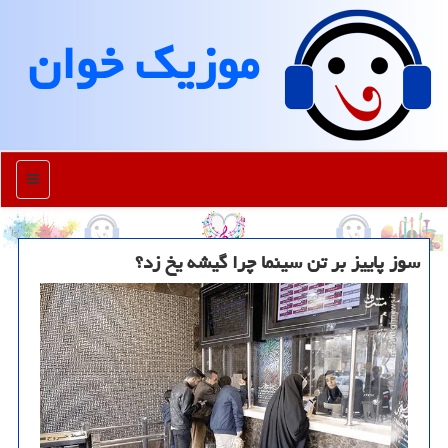
موزیك خوان
منو
سوز پاییز بر تن سینما چرا گیشه یخ زد؟