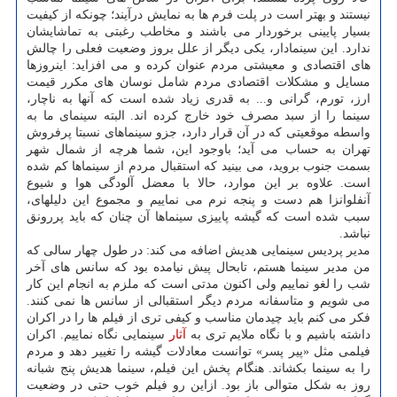
نیستند و بهتر است در پلت فرم ها به نمایش درآیند؛ چونکه از کیفیت
بسیار پایینی برخوردار می باشند و مخاطب رغبتی به تماشایشان
ندارد. این سینمادار، یکی دیگر از علل بروز وضعیت فعلی را چالش
های اقتصادی و معیشتی مردم عنوان کرده و می افزاید: اینروزها
مسایل و مشکلات اقتصادی مردم شامل نوسان های مکرر قیمت
ارز، تورم، گرانی و... به قدری زیاد شده است که آنها به ناچار،
سینما را از سبد مصرف خود خارج کرده اند. البته سینمای ما به
واسطه موقعیتی که در آن قرار دارد، جزو سینماهای نسبتا پرفروش
تهران به حساب می آید؛ باوجود این، شما هرچه از شمال شهر
بسمت جنوب بروید، می بینید که استقبال مردم از سینماها کم شده
است. علاوه بر این موارد، حالا با معضل آلودگی هوا و شیوع
آنفلوانزا هم دست و پنجه نرم می نماییم و مجموع این دلیلهای،
سبب شده است که گیشه پاییزی سینماها آن چنان که باید پررونق
نباشد.
مدیر پردیس سینمایی هدیش اضافه می کند: در طول چهار سالی که
من مدیر سینما هستم، تابحال پیش نیامده بود که سانس های آخر
شب را لغو نماییم ولی اکنون مدتی است که ملزم به انجام این کار
می شویم و متاسفانه مردم دیگر استقبالی از سانس ها نمی کنند.
فکر می کنم باید چیدمان مناسب و کیفی تری از فیلم ها را در اکران
داشته باشیم و با نگاه ملایم تری به
آثار
سینمایی نگاه نماییم. اکران
فیلمی مثل «پیر پسر» توانست معادلات گیشه را تغییر دهد و مردم
را به سینما بکشاند. هنگام پخش این فیلم، سینما هدیش پنج شبانه
روز به شکل متوالی باز بود. ازاین رو فیلم خوب حتی در وضعیت