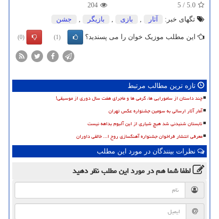
204
5
/
5.0
تگهای خبر:
آثار
,
بازی
,
بازیگر
,
جشن
این مطلب موزیک خوان را می پسندید؟
(0)
(1)
تازه ترین مطالب مرتبط
چند داستان از سامورایی ها، گرمی ها و ماجرای هفت سال دوری از موسیقی!
آمار آثار ارسالی به سومین جشنواره عکس تهران
تابستان شنیدنی شد هیچ شیاری از این آلبوم بداهه نیست
معرفی انتشار فراخوان جشنواره آهنگسازی روح ا... خالقی داوران
نظرات بینندگان در مورد این مطلب
لطفا شما هم
در مورد این مطلب
نظر دهید