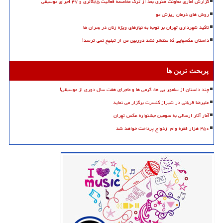
گزارش آماری معاونت هنری بعد از ترک مخاصمه فعالیت ۸۵گالری و ۴۷ اجرای موسیقی
روش های درمان ریزش مو
تاکید شهرداری تهران بر توجه به نیازهای ویژه زنان در بحران ها
داستان عکسهایی که منتشر نشد دوربین من از تبلیغ نمی ترسد!
پربحث ترین ها
چند داستان از سامورایی ها، گرمی ها و ماجرای هفت سال دوری از موسیقی!
علیرضا قربانی در شیراز کنسرت برگزار می نماید
آمار آثار ارسالی به سومین جشنواره عکس تهران
۴۵۰ هزار فقره وام ازدواج پرداخت خواهد شد