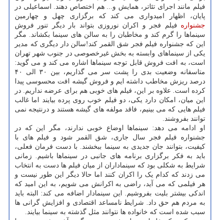
فیلم مانند اجرای تئاتر، همایش و... هم اختصاص دهند. اسماعیلی در
پایان، اظهار امیدواری می کند که برگزاری چهل و چهارمین
جشنواره
فیلم فجر و اکران نوروزی بتواند بار دیگر تنور فروش
سینماها را گرم کند و مخاطبان را به سالن های سینما بکشاند. مگر
این که جشنواره فیلم فجر شق القمر کند!سالن دار دیگری که مدیر
یکی از سینماهای وابسته به بخش غیرخصوصی در جنوب شهر تهران
است، به افت فروش قابل توجه سینماها اشاره می کند و می گوید:
متاسفانه وضعیت بدی را پشت سر می گذاریم، بین ۳۰ الی ۴۰
درصد ریزش مخاطب داشته ایم و فروش گیشه افت محسوسی پیدا
کرده است. علاوه بر این، فیلم های خوبی هم برای عرضه نداریم. در
این میان، امکان دارد یکی، دو فیلم خوب روی پرده بیایند اما غالب
فیلم هایی که می بینیم، فاقد مولفه های گیشه هستند و درنتیجه نمی
توانند بفروشند.
او ادامه می دهد: سینماها اوضاع خوبی ندارند، مگر این که در
جشنواره فیلم فجر سال جاری، شق القمر شود و فیلم های با
کیفیت، بتوانند جان جدیدی به سینما ببخشند. با دست فرمان فعلی،
باید به فکر برگزاری برنامه های جانبی در سینماها باشیم. زمانی
شرایط به شکلی بود که سینماداران از میان فیلم ها دست به انتخاب
می زدند که کدام یک را اکران کنند اما حالا دیگر این طور نیست و
هر فیلمی که می آید، راضی به اکرانش می شویم، به این امید که
اندکی بیشتر بلیت بفروشیم. این سینمادار اضافه می کند: البته باید
به مردم هم حق داد. شرایط نامساعد اقتصادی و افزایش گرانی ها
سبب شده است که خانواده ها نتوانند مثل گذشته به سینما بیایند.