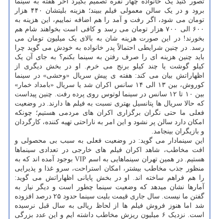
تصور کنید یک خانواده چهار نفره تصمیم بگیرد آخر هفته به سینما
برود و در یک سالن معمولی فیلم ببیند؛ هزینه بلیتشان ۴۴۰ هزار
تومان می شود، اگر رفت و آمد را هم اضافه نماییم، این هزینه به
۶۰۰ الی ۷۰۰ هزار تومان می رسد و کافی است بخواهند شام هم
بخورند! در این صورت هزینه شان به بالای یک میلیون تومان می
رسد. در چنین شرایطی احتمالاً پدر خانواده به خودش می گوید چرا
باید چنین هزینه ای را صرف رفتن به سینما بکنم؟ به جای آن یک
کیلو گوشت یا چند کیلو برنج می خرم. او در بخش دیگری از
اظهاراتش بیان می کند: هفته ی پیش سریال «وحشی» در سینما
کوروش، بین ۱۳ الی ۱۴ سانس اکران شد یا سریال «بامداد خمار»
بین ۱۰ تا ۱۲ سانس در سینما لوتوس روی پرده رفت. چنین پیداست
که حالا سریال ها پتانسیل بهتری نسبت به فیلم ها دارند. در وضعیت
فعلی ما حتی نگران برگزاری اکران های مردمی هستیم؛ چونکه
امکان دارد سالن پر نشود و این امر به ناراحتی تهیه کننده، کارگردان
و بازیگران بینجامد.
این سینمادار می گوید: در وضعیت فعلی به سبب بی محصولی و
افت مخاطب، شاهد اکران فیلم های خارجی در تعدادی سینماها
هستیم. در همین تهران سینماهایی به اسم VIP بوجود آمده اند که به
منظور جذب مخاطب بیشتر، امکان استراحت، سرو غذا و پذیرایی
را هم فراهم ساخته اند. او در بخش پایانی اظهاراتش می گوید:
آمارها نشان میدهد که وضعیت سینما چطور است و دیگر نیاز به
گفتن ما نیست. سال جاری قیمت بلیت سینما حدود ۲۵ درصد افزوده
شد اما هنوز فروش فیلم ها از لحاظ ریالی به سال قبل نرسیده
است. نزدیک ۶ میلیون ریزش مخاطب داشته ایم و این عدد بزرگی