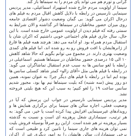
گرانی و تورم هم می تواند پای مردم را به سینماها باز کند.
سینما از اولویت مردم خارج شده استهیراد اسماعیلی، مدیر پردیس
سینمایی نارسیس در رابطه با دلایل کاهش اقبال مردم به فیلم های
درحال اکران می گوید: بی گمان وضعیت دشوار اقتصادی جامعه
روی میزان حضور مخاطبان در سینماها اثر گذاشته و الان شرایط به
سمتی رفته که فیلم دیدن از اولویت عمومی خارج شده است. با این
حال، سال جاری فیلم های اجتماعی خوبی داشتیم که اکران شان با
استقبال مردم همراه بود. او ادامه می دهد: هرچند همه فیلم ها فارغ
از ژانرهایشان با افت فروش رو به رو شده اند، اما فیلم های کمدی
وضعیت بهتری دارند. در مجموع می توانم بگویم که حالا شاهد کاهش
۱۰ الی ۱۵ درصدی حضور مخاطبان در سینماها هستیم. اسماعیلی در
رابطه با لغو سانس ها به سبب عدم استقبال تماشاگران می گوید:
در رابطه با فیلم هایی مثل «آقای زالو» کمتر شاهد کنسلی سانس ها
بوده ایم اما در رابطه با فیلم های دیگر چرا؛ به عنوان نمونه، همین
دو روز پیش (سه شنبه) که بلیت سینماها نیم بها بود، مجبور شدیم
سانس ساعت ۱۹ را لغو کنیم؛ به سبب این که هیچ بلیتی فروخته
نشد.
مدیر پردیس سینمایی نارسیس در جواب این پرسش که آیا در
وضعیت فعلی، اجاره سالن های سینما برای برگزاری همایش ها و
رویدادهای غیرسینمایی افزایش پیدا کرده است یا خیر، می گوید: به
هر ترتیب، سینماداری شغل پرهزینه ای است و نسبت به گذشته
بسیار پرهزینه تر هم شده است. ازاین رو صرفاً بوسیله فروش بلیت
نمی توان هزینه های جاری سینما را تامین کرد و طبیعی است که
برخی سینماداران، سالن هایشان را به امور دیگری غیر از اکران