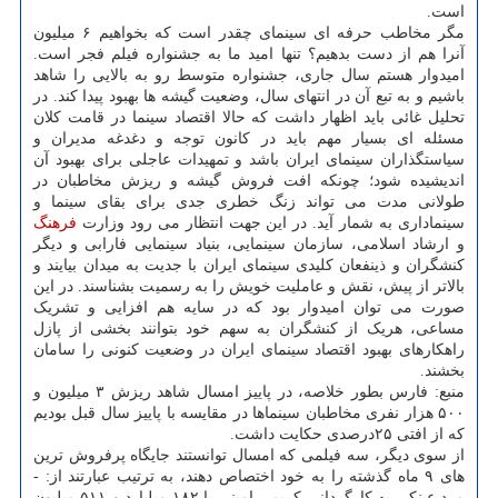
است.
مگر مخاطب حرفه ای سینمای چقدر است که بخواهیم ۶ میلیون
آنرا هم از دست بدهیم؟ تنها امید ما به جشنواره فیلم فجر است.
امیدوار هستم سال جاری، جشنواره متوسط رو به بالایی را شاهد
باشیم و به تبع آن در انتهای سال، وضعیت گیشه ها بهبود پیدا کند. در
تحلیل غائی باید اظهار داشت که حالا اقتصاد سینما در قامت کلان
مسئله ای بسیار مهم باید در کانون توجه و دغدغه مدیران و
سیاستگذاران سینمای ایران باشد و تمهیدات عاجلی برای بهبود آن
اندیشیده شود؛ چونکه افت فروش گیشه و ریزش مخاطبان در
طولانی مدت می تواند زنگ خطری جدی برای بقای سینما و
سینماداری به شمار آید. در این جهت انتظار می رود وزارت
فرهنگ
و ارشاد اسلامی، سازمان سینمایی، بنیاد سینمایی فارابی و دیگر
کنشگران و ذینفعان کلیدی سینمای ایران با جدیت به میدان بیایند و
بالاتر از پیش، نقش و عاملیت خویش را به رسمیت بشناسند. در این
صورت می توان امیدوار بود که در سایه هم افزایی و تشریک
مساعی، هریک از کنشگران به سهم خود بتوانند بخشی از پازل
راهکارهای بهبود اقتصاد سینمای ایران در وضعیت کنونی را سامان
بخشند.
منبع: فارس بطور خلاصه، در پاییز امسال شاهد ریزش ۳ میلیون و
۵۰۰ هزار نفری مخاطبان سینماها در مقایسه با پاییز سال قبل بودیم
که از افتی ۲۵درصدی حکایت داشت.
از سوی دیگر، سه فیلمی که امسال توانستند جایگاه پرفروش ترین
های ۹ ماه گذشته را به خود اختصاص دهند، به ترتیب عبارتند از: -
مرد عینکی به کارگردانی کریمی امینی با ۱۸۲ میلیارد و ۵۱۱ میلیون