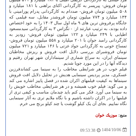
تومان فروش- پیرپسر به کارگردانی اکتای براهنی با ۱۸۱ میلیارد و
۵۰۸ میلیون تومان فروش- صددام به کارگردانی پدرام پورامینی با
۱۳۴ میلیارد و ۷۷۴ میلیون تومان فروشدر مقابل، سه فیلمی که
جایگاه پرفروش ترین های ۹ ماه اول سال ۱۴۰۳ را به خود اختصاص
داده بودند، به ترتیب عبارتند از: - تگزاس ۳ به کارگردانی سیدمسعود
اطیابی با ۲۴۹ میلیارد و ۱۲۲ میلیون تومان فروش- زودپز به
کارگردانی رامبد جوان با ۲۰۱ میلیارد و ۵۵۸ میلیون تومان فروش-
تمساح خونی به کارگردانی جواد عزتی با ۱۴۶ میلیارد و ۷۲۱ میلیون
تومان فروشبرای بررسی دلایل افت فروش و ریزش مخاطبان
سینمای ایران، به سراغ شماری از سینماداران شهر تهران رفتیم و
دیدگاه آنها را در این مورد جویا شدیم.
فیلم خوب در هر شرایطی مخاطب را به سینما می کشاندفرزین
عسکری، مدیر پردیس سینمایی هدیش در تحلیل دلایل افت فروش
سینماها به کیفیت فیلمهای اکران شده در فصل پاییز اشاره می کند
و می گوید: فیلم خوب همیشه و در هر شرایطی مخاطب خویش را
به سینما می آورد. فکر می کنم باید چیدمان مناسب و کیفی تری از
فیلمها را در اکران داشته باشیم و با نگاه ملایم تری به آثار سینمایی
نگاه نماییم. بجای آن یک کیلو گوشت یا چند کیلو برنج می خرم.
منبع:
موزیك خوان
1404/10/06
09:53:38