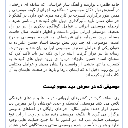
حامد طاهری، نوازنده و آهنگ ساز خراسانی که سابقه ای درخشان
در آموزش نوازندگان موسیقی دستگاهی، اجرای اینگونه موسیقی و
همین طور برگزاری کنسرت در کارنامه هنری خود دارد، در گفتگو با
خراسان ضمن تأیید تأثیرگذاری «پول های کثیف» در تمامی هنرها ـ
ازجمله موسیقی ایرانی ـ عوامل گوناگون دیگری را نیز در راه
تضعیف موسیقی ایرانی مؤثر دانست و اظهار داشت: سال هاست
مسئله ورود سرمایه های غیرشفاف به عرصه موسیقی مطرح
است، موضوعی که چند روز پیش توسط استاد حسین علیزاده به
عنوان یکی از عوامل تضعیف موسیقی ایرانی بیان شد و موردتوجه
رسانه ها نیز قرار گرفت. البته بر این نکته نیز باید تاکید کرد که
سخنان استاد حسین علیزاده درباره ی ورود «پول های کثیف» به
کنسرت ها تنها بخشی از واقعیت را نشان میدهد و عوامل مختلفی
در این روند دخیل اند که ایشان بارها و بارها در صحبت هایشان به آن
نکات اشاره کرده اند.
موسیقی که در معرض دید عموم نیست
وی اضافه کرد: در کشورهای اروپائی، دولت ها و نهادهای فرهنگی
تلاش می کنند موسیقی کلاسیک و جدی خودشان را در معرض دید
عموم قرار دهند؛ بطور مثال، اجراهای رایگان در فضاهای عمومی
برگزار می گردد تا اینگونه موسیقی زنده بماند و دولت از این نوع
موسیقی حمایت می کند. در کشور ما اما چنین حمایت هایی وجود
ندارد و همین خلأ سبب شده موسیقی سنتی و دستگاهی کمتر شنیده