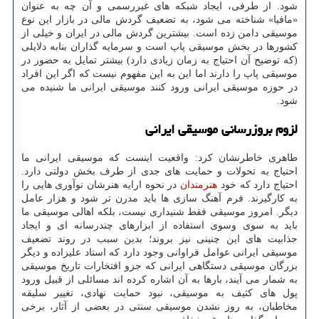
شود. از طرفی، ایجاد شبکه های غیررسمی و آن چه به عنوان
«مافیا» شناخته می شود، به تضعیف گردش مالی در بازار این نوع
موسیقی دامن زده است. بیشترین گردش مالی در ایران و خیلی از
کشورها در بخش موسیقی پاپ است و سرمایه گذاران بنابه دلایلی
(که توضیح آن احتیاج به زمان زیادی دارد) بیشتر تمایل به حضور در
موسیقی پاپ را دارند اما این به این مفهوم نیست که اگر این افراد
در حوزه موسیقی ایرانی ورود کنند موسیقی ایرانی ما شنیده می
شود.
لزوم بروزرسانی موسیقی ایرانی
طاهری خاطرنشان کرد: واقعیت اینست که موسیقی ایرانی ما
احتیاج به تحولات و حمایت های جدی از طرف بخش دولتی دارد.
احتیاج دارد که خود
هنرمندان
در نحوه ارایه هنرشان نوآوری هایی را
به کارگیرند. فرم آهنگ سازی ها باید مدرن تر شود و هزار عامل
دیگر. امروز موسیقی فقط شنیداری نیست، بلکه اهالی موسیقی ما
باید به سوی وسوی استفاده از ابزارهای چندرسانه ای و ایجاد
جذابیت های این چنینی نیز بروند؛ بدین سبب در روند تضعیف
موسیقی ایرانی عوامل فراوانی وجود دارد که استاد علیزاده و دیگر
بزرگان موسیقی دستگاهی ایرانی که جزو افتخارات تاریخ موسیقی
به شمار می آیند، بارها به آن اشاره کرده اند مسائلی از قبیل ورود
پول های کثیف به موسیقی، نبود حمایت نهادی، تغییر سلیقه
مخاطبان، به روز نشدن موسیقی سنتی در بعضی از آثار، برخی