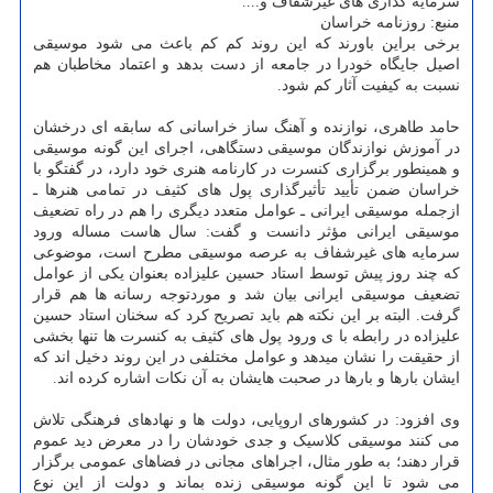
سرمایه گذاری های غیرشفاف و....
منبع: روزنامه خراسان
برخی براین باورند که این روند کم کم باعث می شود موسیقی
اصیل جایگاه خودرا در جامعه از دست بدهد و اعتماد مخاطبان هم
نسبت به کیفیت آثار کم شود.
حامد طاهری، نوازنده و آهنگ ساز خراسانی که سابقه ای درخشان
در آموزش نوازندگان موسیقی دستگاهی، اجرای این گونه موسیقی
و همینطور برگزاری کنسرت در کارنامه هنری خود دارد، در گفتگو با
خراسان ضمن تأیید تأثیرگذاری پول های کثیف در تمامی هنرها ـ
ازجمله موسیقی ایرانی ـ عوامل متعدد دیگری را هم در راه تضعیف
موسیقی ایرانی مؤثر دانست و گفت: سال هاست مساله ورود
سرمایه های غیرشفاف به عرصه موسیقی مطرح است، موضوعی
که چند روز پیش توسط استاد حسین علیزاده بعنوان یکی از عوامل
تضعیف موسیقی ایرانی بیان شد و موردتوجه رسانه ها هم قرار
گرفت. البته بر این نکته هم باید تصریح کرد که سخنان استاد حسین
علیزاده در رابطه با ی ورود پول های کثیف به کنسرت ها تنها بخشی
از حقیقت را نشان میدهد و عوامل مختلفی در این روند دخیل اند که
ایشان بارها و بارها در صحبت هایشان به آن نکات اشاره کرده اند.
وی افزود: در کشورهای اروپایی، دولت ها و نهادهای فرهنگی تلاش
می کنند موسیقی کلاسیک و جدی خودشان را در معرض دید عموم
قرار دهند؛ به طور مثال، اجراهای مجانی در فضاهای عمومی برگزار
می شود تا این گونه موسیقی زنده بماند و دولت از این نوع