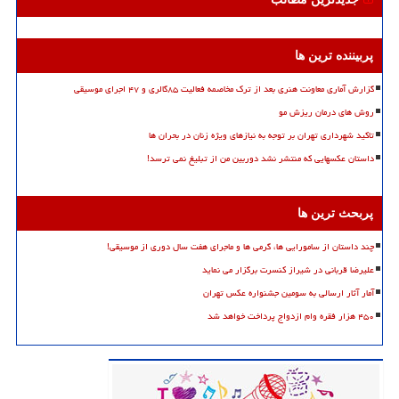
پربیننده ترین ها
گزارش آماری معاونت هنری بعد از ترک مخاصمه فعالیت ۸۵گالری و ۴۷ اجرای موسیقی
روش های درمان ریزش مو
تاکید شهرداری تهران بر توجه به نیازهای ویژه زنان در بحران ها
داستان عکسهایی که منتشر نشد دوربین من از تبلیغ نمی ترسد!
پربحث ترین ها
چند داستان از سامورایی ها، گرمی ها و ماجرای هفت سال دوری از موسیقی!
علیرضا قربانی در شیراز کنسرت برگزار می نماید
آمار آثار ارسالی به سومین جشنواره عکس تهران
۴۵۰ هزار فقره وام ازدواج پرداخت خواهد شد