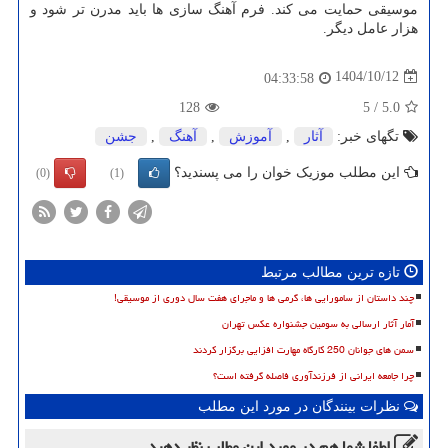
موسیقی حمایت می کند. فرم آهنگ سازی ها باید مدرن تر شود و
هزار عامل دیگر.
1404/10/12
04:33:58
128
5
/
5.0
تگهای خبر:
آثار
,
آموزش
,
آهنگ
,
جشن
این مطلب موزیک خوان را می پسندید؟
(0)
(1)
تازه ترین مطالب مرتبط
چند داستان از سامورایی ها، گرمی ها و ماجرای هفت سال دوری از موسیقی!
آمار آثار ارسالی به سومین جشنواره عکس تهران
سمن های جوانان 250 کارگاه مهارت افزایی برگزار کردند
چرا جامعه ایرانی از فرزندآوری فاصله گرفته است؟
نظرات بینندگان در مورد این مطلب
لطفا شما هم
در مورد این مطلب
نظر دهید