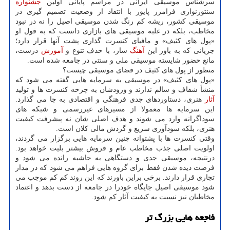
سرشناس موسیقی ایرانی در مراسم پایانی اولین
جشنواره
سنتورنوازی فرامرز پایور با انتقاد از وضعیت تصمیم گیری در
موسیقی کشور، ریشه کم رنگ شدن موسیقی اصیل را نه در نبود
مخاطب، بلکه در غلبه موسیقی های بازاری دانست که به قول او
«پول های کثیف» و مافیای کنسرت گذاری پشت آنها قرار دارد؛
جریانی که به باور این
آهنگ
ساز، با حذف تنوع و
آموزش
درست،
مانع حضور شایسته موسیقی ملی و سنتی در جامعه شده است.
منظور از پول های کثیف در فضای موسیقی چیست؟
«پول های کثیف» در موسیقی به سرمایه هایی گفته می شود که
منشأ شفاف و سالم ندارند و ورودشان به چرخه کنسرت ها و تولید
آثار
هنری، دستاوردهای جدی فرهنگی و اقتصادی به جا می گذارد.
این سرمایه ها معمولا از مسیرهای غیررسمی و شبکه های
سوداگرانه وارد می شوند و هدف اصلی شان نه پیشرفت کیفیت
هنری، بلکه سودآوری سریع و گردش مالی کلان است.
وقتی کنسرت ها با پشتوانه چنین سرمایه هایی برگزار می گردند،
اولویت اصلی جذب مخاطب عام و فروش بیشتر بلیت خواهد بود.
درنتیجه، موسیقی جدی و دستگاهی به حاشیه رانده می شود و
فرصت دیده شدن فقط برای گروه هایی فراهم می شود که در مدار
تجاری قرار دارند. برخی براین باورند که این روند کم کم موجب می
شود موسیقی اصیل جایگاه خودرا در جامعه از دست بدهد و اعتماد
مخاطبان نیز نسبت به کیفیت آثار کم شود.
فاجعه هایی بزرگ تر