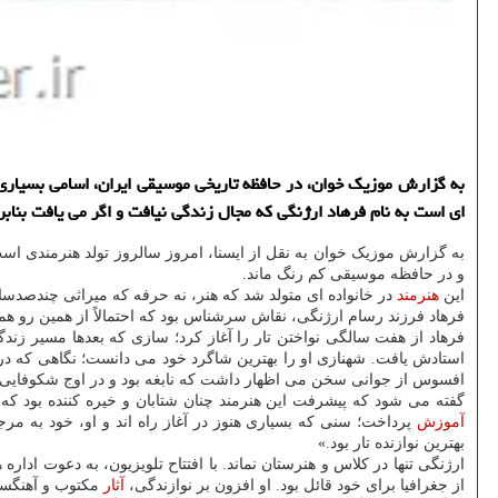
به گزارش موزیک خوان، در حافظه تاریخی موسیقی ایران، اسامی بسیاری وجو
ای است به نام فرهاد ارژنگی که مجال زندگی نیافت و اگر می یافت بنابر
به گزارش موزیک خوان به نقل از ایسنا، امروز سالروز تولد هنرمندی اس
و در حافظه موسیقی کم رنگ ماند.
این
هنرمند
در خانواده ای متولد شد که هنر، نه حرفه که میراثی چندصدساله بود؛ نقاشان و 
فرهاد فرزند رسام ارژنگی، نقاش سرشناس بود که احتمالاً از همین رو هم
فرهاد از هفت سالگی نواختن تار را آغاز کرد؛ سازی که بعدها مسیر زند
استادش یافت. شهنازی او را بهترین شاگرد خود می دانست؛ نگاهی که در مک
افسوس از جوانی سخن می اظهار داشت که نابغه بود و در اوج شکوفایی
گفته می شود که پیشرفت این هنرمند چنان شتابان و خیره کننده بود که
آموزش
پرداخت؛ سنی که بسیاری هنوز در آغاز راه اند و او، خود به م
بهترین نوازنده تار بود.»
ارژنگی تنها در کلاس و هنرستان نماند. با افتتاح تلویزیون، به دعوت اداره ه
از جغرافیا برای خود قائل بود. او افزون بر نوازندگی،
آثار
مکتوب و آهنگسازی نی