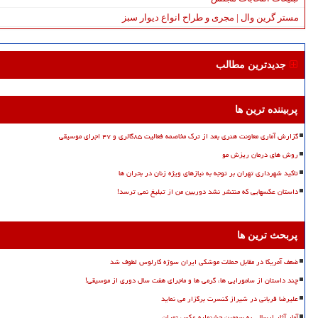
مستر گرین وال | مجری و طراح انواع دیوار سبز
جدیدترین مطالب
پربیننده ترین ها
گزارش آماری معاونت هنری بعد از ترک مخاصمه فعالیت ۸۵گالری و ۴۷ اجرای موسیقی
روش های درمان ریزش مو
تاکید شهرداری تهران بر توجه به نیازهای ویژه زنان در بحران ها
داستان عکسهایی که منتشر نشد دوربین من از تبلیغ نمی ترسد!
پربحث ترین ها
ضعف آمریکا در مقابل حملات موشکی ایران سوژه کارلوس لطوف شد
چند داستان از سامورایی ها، گرمی ها و ماجرای هفت سال دوری از موسیقی!
علیرضا قربانی در شیراز کنسرت برگزار می نماید
آمار آثار ارسالی به سومین جشنواره عکس تهران