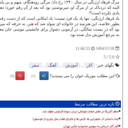
مرگ فرهاد ارژنگی در سال ۱۳۴۰ رخ داد؛ مرگی زودهنگام، مبهم و بی پاسخ. علت واقعی آن هیچ گاه روشن نشد و همین ابهام، بر حس فقدان، سایه ای سنگین تر انداخت.
یادی نکرده است؟!
یاد فرهاد ارژنگی، تنها یاد یک فرد نیست؛ یاد امکانی است که از دست 
بطور خلاصه، این هنرمند در خانواده ای متولد شد که
هنر
بود که در بیست سالگی، در آزمونی دشوار برای جانشینی موسی خان معروف
به مرجع آموزش بدل شده بود.
1404/11/18
11:00:53
5
/
5.0
تگهای خبر:
آثار
,
آموزش
,
آهنگ
,
سفر
این مطلب موزیک خوان را می پسندید؟
(0)
(1)
تازه ترین مطالب مرتبط
ضعف آمریکا در مقابل حملات موشکی ایران سوژه کارلوس لطوف شد
چند داستان از سامورایی ها، گرمی ها و ماجرای هفت سال دوری از موسیقی!
آمار آثار ارسالی به سومین جشنواره عکس تهران