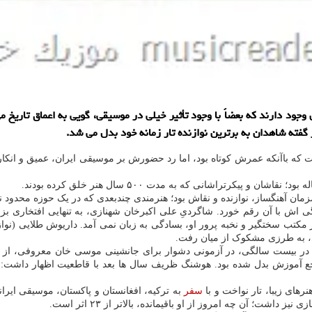
د دارند که بعضاً با وجود تأثیر خیلی در موسیقی، گویی به اعماق تاریخ می ر
 گفته شاهدان به برترین نوازنده تار زمانه خود بدل می شد.
ت که باآنکه عمرش کوتاه بود، اما رد حضورش بر موسیقی ایران، عمیق و انکار
پیکرتراشانی که به مدت ۵۰۰ سال هنر خلق کرده بودند.
زمان آهنگساز، نوازنده و نقاش بود؛ هنرمندی چندبعدی که در یک حوزه محدود 
گی اش با آن رقم خورد. شاگردیِ علی اکبرخان شهنازی، به تنهایی افتخاری بز
تب سختگیر و نخبه پرور او، بسادگی به زبان نمی آمد. داریوش طلایی (نوازنده
، به طرزی مشکوک از میان رفت.
 در بیست سالگی، در آزمونی دشوار برای جانشینی موسی خان معروفی، از می
رجع آموزش بدل شده بود. هوشنگ ظریف سال ها بعد با قاطعیت اظهار داشت: «
نرهای زیبا، تار نواخت و با
سفر
به ترکیه، افغانستان و پاکستان، موسیقی ایرا
ز داشت؛ آن چه امروز از او باقیمانده، بالاتر از ۲۳ اثر است.