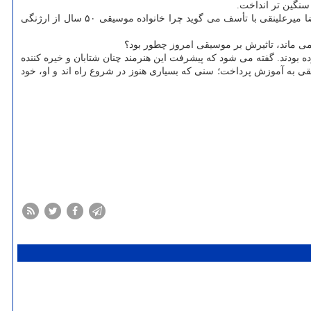
البته که دردناک تر از مرگ او، سرنوشتی بود که بعد از آن رقم خورد؛ دهه ها سکوت، بی اعتنایی و غیبت نام او از روایت رسمی موسیقی ایران. علیرضا میرعلینقی با تأسف می گوید چرا خانواده موسیقی ۵۰ سال از ارژنگی
می ماند، تاثیرش بر موسیقی امروز چطور بود؟
بود؛ نقاشان و پیکرتراشانی که به مدت ۵۰۰ سال هنر خلق کرده بودند. گفته می شود که پیشرفت این هنرمند چنان شتابان و خیره کننده
قی به آموزش پرداخت؛ سنی که بسیاری هنوز در شروع راه اند و او، خود