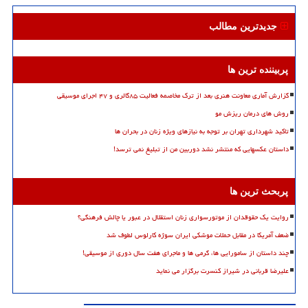
جدیدترین مطالب
پربیننده ترین ها
گزارش آماری معاونت هنری بعد از ترک مخاصمه فعالیت ۸۵گالری و ۴۷ اجرای موسیقی
روش های درمان ریزش مو
تاکید شهرداری تهران بر توجه به نیازهای ویژه زنان در بحران ها
داستان عکسهایی که منتشر نشد دوربین من از تبلیغ نمی ترسد!
پربحث ترین ها
روایت یک حقوقدان از موتورسواری زنان استقلال در عبور یا چالش فرهنگی؟
ضعف آمریکا در مقابل حملات موشکی ایران سوژه کارلوس لطوف شد
چند داستان از سامورایی ها، گرمی ها و ماجرای هفت سال دوری از موسیقی!
علیرضا قربانی در شیراز کنسرت برگزار می نماید