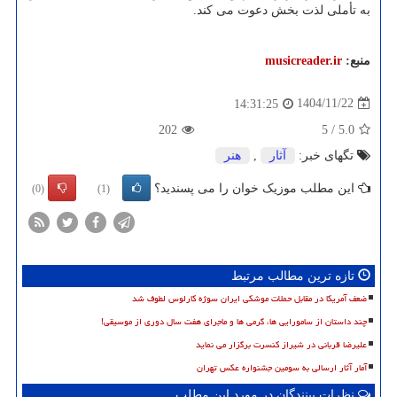
به تأملی لذت بخش دعوت می کند.
منبع:
musicreader.ir
1404/11/22
14:31:25
202
5
/
5.0
تگهای خبر:
آثار
,
هنر
این مطلب موزیک خوان را می پسندید؟
(0)
(1)
تازه ترین مطالب مرتبط
ضعف آمریکا در مقابل حملات موشکی ایران سوژه کارلوس لطوف شد
چند داستان از سامورایی ها، گرمی ها و ماجرای هفت سال دوری از موسیقی!
علیرضا قربانی در شیراز کنسرت برگزار می نماید
آمار آثار ارسالی به سومین جشنواره عکس تهران
نظرات بینندگان در مورد این مطلب