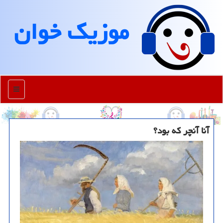
موزیك خوان
منو
آنا آنچر که بود؟