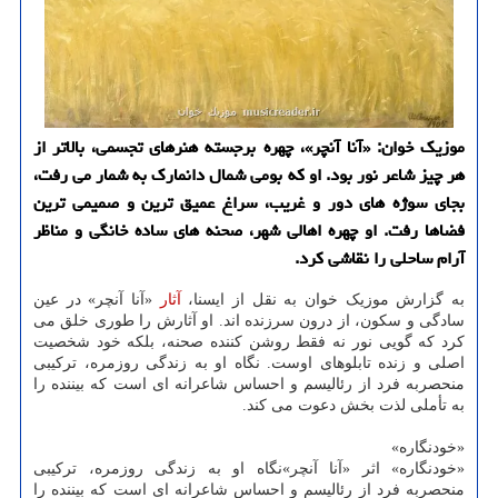
موزیک خوان: «آنا آنچر»، چهره برجسته هنرهای تجسمی، بالاتر از
هر چیز شاعر نور بود. او که بومی شمال دانمارک به شمار می رفت،
بجای سوژه های دور و غریب، سراغ عمیق ترین و صمیمی ترین
فضاها رفت. او چهره اهالی شهر، صحنه های ساده خانگی و مناظر
آرام ساحلی را نقاشی کرد.
به گزارش موزیک خوان به نقل از ایسنا،
آثار
«آنا آنچر» در عین
سادگی و سکون، از درون سرزنده اند. او آثارش را طوری خلق می
کرد که گویی نور نه فقط روشن کننده صحنه، بلکه خود شخصیت
اصلی و زنده تابلوهای اوست. نگاه او به زندگی روزمره، ترکیبی
منحصربه فرد از رئالیسم و احساس شاعرانه ای است که بیننده را
به تأملی لذت بخش دعوت می کند.
«خودنگاره»
«خودنگاره» اثر «آنا آنچر»نگاه او به زندگی روزمره، ترکیبی
منحصربه فرد از رئالیسم و احساس شاعرانه ای است که بیننده را