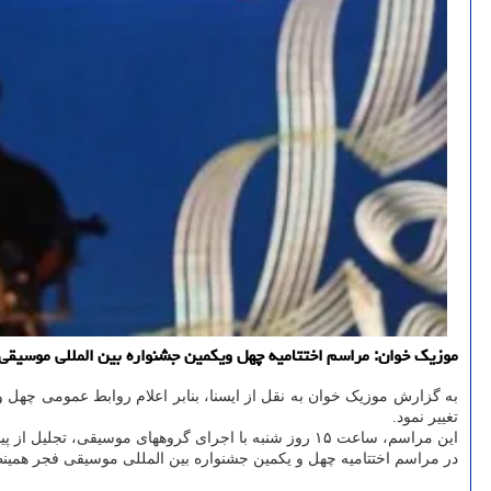
موزیک خوان: مراسم اختتامیه چهل ویکمین جشنواره بین المللی موسیقی فجر شنبه 25 بهمن ماه از ساعت 15 در تالار وحدت
به گزارش موزیک خوان به نقل از ایسنا، بنابر اعلام روابط عمومی چهل 
تغییر نمود.
این مراسم، ساعت ۱۵ روز شنبه با اجرای گروههای موسیقی، تجلیل از پیشکسوتان موسیقی و اعلام برگزیدگان جایزه «باربد» در تالار وحدت برگزار می گردد.
در مراسم اختتامیه چهل و یکمین جشنواره بین المللی موسیقی فجر همینطور از آلبوم موسیقی پاپ «۴۱ اثر»، که به اجرای ۴۱ خواننده 