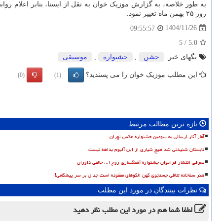
روز ۲۵ بهمن ماه تغییر نمود.
1404/11/26
09:55:57
5
/
5.0
تگهای خبر:
جشن
,
جشنواره
,
موسیقی
این مطلب موزیک خوان را می پسندید؟
(0)
(1)
تازه ترین مطالب مرتبط
آمار آثار ارسالی به سومین جشنواره عکس تهران
تابستان شنیدنی شد هیچ شیاری از این آلبوم بداهه نیست
معرفی انتشار فراخوان جشنواره آهنگسازی روح ا... خالقی داوران
هنر سقاخانه تلاقی جستجوی کهن الگوهای مفقوده است جدال بر سر پیشگامی!
نظرات بینندگان در مورد این مطلب
لطفا شما هم
در مورد این مطلب
نظر دهید