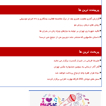
پربیننده ترین ها
گزارش آماری معاونت هنری بعد از ترک مخاصمه فعالیت ۸۵گالری و ۴۷ اجرای موسیقی
روش های درمان ریزش مو
تاکید شهرداری تهران بر توجه به نیازهای ویژه زنان در بحران ها
داستان عکسهایی که منتشر نشد دوربین من از تبلیغ نمی ترسد!
پربحث ترین ها
علیرضا قربانی در شیراز کنسرت برگزار می نماید
آمار آثار ارسالی به سومین جشنواره عکس تهران
۴۵۰ هزار فقره وام ازدواج پرداخت خواهد شد
سمن های جوانان 250 کارگاه مهارت افزایی برگزار کردند