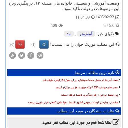
وضعیت آموزشی و معیشتی خانواده های منطقه ۱۲، بر پیگیری ویژه
این موضوعات در دولت تأکید نمود.
1405/02/22
11:04:09
129
5
/
5.0
تگهای خبر:
آموزش
,
مد
این مطلب موزیک خوان را می پسندید؟
(0)
(1)
تازه ترین مطالب مرتبط
ضعف آمریکا در مقابل حملات موشکی ایران سوژه کارلوس لطوف شد
سمن های جوانان 250 کارگاه مهارت افزایی برگزار کردند
چرا جامعه ایرانی از فرزندآوری فاصله گرفته است؟
هشدار درباره ی آینده جمعیتی کشور اقتصاد تنها عامل کاهش فرزندآوری نیست
نظرات بینندگان در مورد این مطلب
لطفا شما هم
در مورد این مطلب
نظر دهید