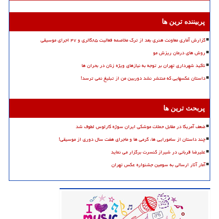
پربیننده ترین ها
گزارش آماری معاونت هنری بعد از ترک مخاصمه فعالیت ۸۵گالری و ۴۷ اجرای موسیقی
روش های درمان ریزش مو
تاکید شهرداری تهران بر توجه به نیازهای ویژه زنان در بحران ها
داستان عکسهایی که منتشر نشد دوربین من از تبلیغ نمی ترسد!
پربحث ترین ها
ضعف آمریکا در مقابل حملات موشکی ایران سوژه کارلوس لطوف شد
چند داستان از سامورایی ها، گرمی ها و ماجرای هفت سال دوری از موسیقی!
علیرضا قربانی در شیراز کنسرت برگزار می نماید
آمار آثار ارسالی به سومین جشنواره عکس تهران