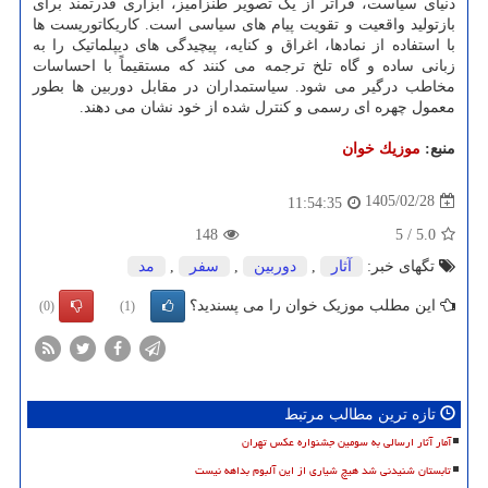
دنیای سیاست، فراتر از یک تصویر طنزآمیز، ابزاری قدرتمند برای
بازتولید واقعیت و تقویت پیام های سیاسی است. کاریکاتوریست ها
با استفاده از نمادها، اغراق و کنایه، پیچیدگی های دیپلماتیک را به
زبانی ساده و گاه تلخ ترجمه می کنند که مستقیماً با احساسات
مخاطب درگیر می شود. سیاستمداران در مقابل دوربین ها بطور
معمول چهره ای رسمی و کنترل شده از خود نشان می دهند.
منبع:
موزیك خوان
1405/02/28
11:54:35
148
5
/
5.0
تگهای خبر:
آثار
,
دوربین
,
سفر
,
مد
این مطلب موزیک خوان را می پسندید؟
(0)
(1)
تازه ترین مطالب مرتبط
آمار آثار ارسالی به سومین جشنواره عکس تهران
تابستان شنیدنی شد هیچ شیاری از این آلبوم بداهه نیست