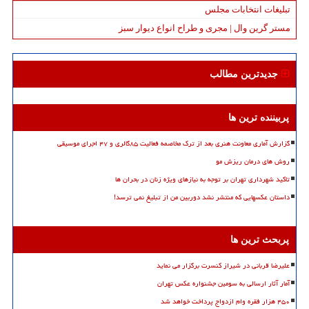
تبلیغات انتخابات مجلس
مستر گرین وال | مجری و طراح انواع دیوار سبز
جدیدترین مطالب
پربیننده ترین ها
گزارش آماری معاونت هنری بعد از ترک مخاصمه فعالیت ۸۵گالری و ۴۷ اجرای موسیقی
روش های درمان ریزش مو
تاکید شهرداری تهران بر توجه به نیازهای ویژه زنان در بحران ها
داستان عکسهایی که منتشر نشد دوربین من از تبلیغ نمی ترسد!
پربحث ترین ها
علیرضا قربانی در شیراز کنسرت برگزار می نماید
آمار آثار ارسالی به سومین جشنواره عکس تهران
۴۵۰ هزار فقره وام ازدواج پرداخت خواهد شد