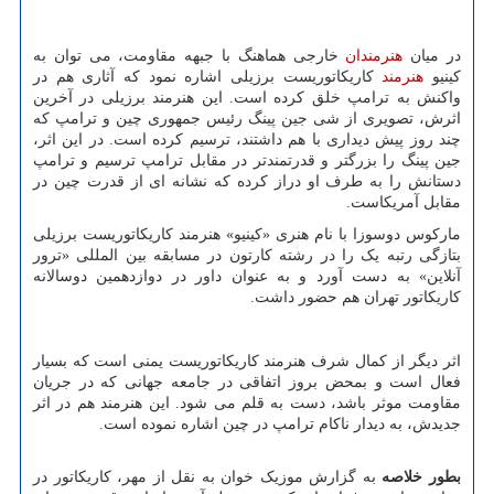
در میان
هنرمندان
خارجی هماهنگ با جبهه مقاومت، می توان به
کینیو
هنرمند
کاریکاتوریست برزیلی اشاره نمود که آثاری هم در
واکنش به ترامپ خلق کرده است. این هنرمند برزیلی در آخرین
اثرش، تصویری از شی جین پینگ رئیس جمهوری چین و ترامپ که
چند روز پیش دیداری با هم داشتند، ترسیم کرده است. در این اثر،
جین پینگ را بزرگتر و قدرتمندتر در مقابل ترامپ ترسیم و ترامپ
دستانش را به طرف او دراز کرده که نشانه ای از قدرت چین در
مقابل آمریکاست.
مارکوس دوسوزا با نام هنری «کینیو» هنرمند کاریکاتوریست برزیلی
بتازگی رتبه یک را در رشته کارتون در مسابقه بین المللی «ترور
آنلاین» به دست آورد و به عنوان داور در دوازدهمین دوسالانه
کاریکاتور تهران هم حضور داشت.
اثر دیگر از کمال شرف هنرمند کاریکاتوریست یمنی است که بسیار
فعال است و بمحض بروز اتفاقی در جامعه جهانی که در جریان
مقاومت موثر باشد، دست به قلم می شود. این هنرمند هم در اثر
جدیدش، به دیدار ناکام ترامپ در چین اشاره نموده است.
بطور خلاصه
به گزارش موزیک خوان به نقل از مهر، کاریکاتور در