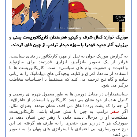
موزیک خوان: کمال شرف و کینیو هنرمندان کاریکاتوریست یمنی و
برزیلی، آثار جدید خودرا با سوژه دیدار ترامپ از چین خلق کردند.
به گزارش موزیک خوان به نقل از مهر، کاریکاتور در دنیای سیاست،
فراتر از یک تصویر طنزآمیز، ابزاری قدرتمند برای «بازتولید
واقعیت» و «تقویت پیام های سیاسی» است. کاریکاتوریست ها با
استفاده از نمادها، اغراق و کنایه، پیچیدگی های دیپلماتیک را به زبانی
ساده و گاه تلخ ترجمه می کنند که مستقیماً با احساسات مخاطب
درگیر می شود.
سیاستمداران در مقابل دوربین ها به طور معمول چهره ای رسمی و
کنترل شده از خود نشان می دهند. کاریکاتور با استفاده از «اغراق»،
آن چه را که پشت پرده اتفاق می افتد، نشان میدهد. بعنوان مثال،
اگر
سفر
ترامپ به چین با تنش همراه باشد، کاریکاتوریست
ممکنست او را درحال دست دادن با رهبر چین نشان دهد، در
صورتیکه هر ۲ در زیر میز، خنجری را به طرف هم گرفته اند. این
نوع تصویرسازی، بی اعتمادی یا استراتژی های پنهان را به تصویر
می کشد.