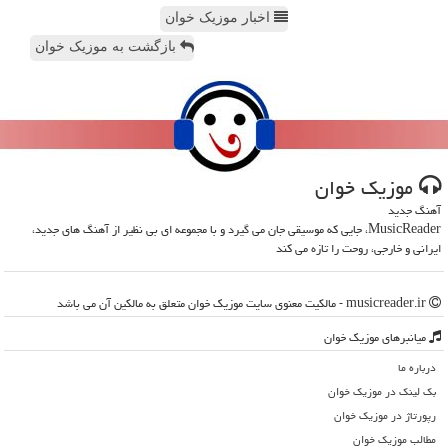
اخبار موزیک خوان
بازگشت به موزیک خوان
موزیك خوان
آهنگ جدید
MusicReader، جایی که موسیقی جان می گیرد و با مجموعه ای بی نظیر از آهنگ های جدید،
ایرانی و خارجی، روحت را تازه می کند
musicreader.ir - مالکیت معنوی سایت موزیك خوان متعلق به مالکین آن می باشد
میانبرهای موزیك خوان
درباره ما
بک لینک در موزیك خوان
رپورتاژ در موزیك خوان
مطالب موزیك خوان