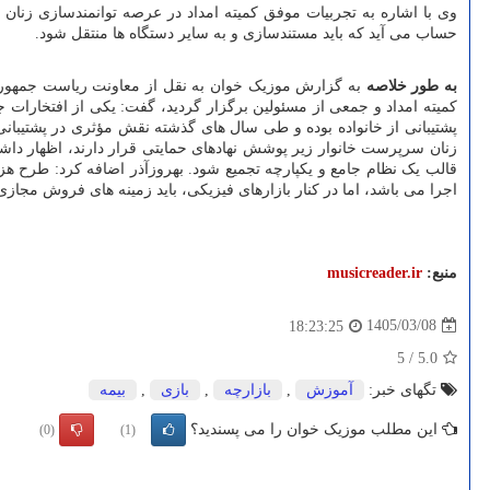
وی با اشاره به تجربیات موفق کمیته امداد در عرصه توانمندسازی زنان
حساب می آید که باید مستندسازی و به سایر دستگاه ها منتقل شود.
به طور خلاصه
به گزارش موزیک خوان به نقل از معاونت ریاست جمهوری در
پشتیبانی از خانواده بوده و طی سال های گذشته نقش مؤثری در پشتیبان
زنان سرپرست خانوار زیر پوشش نهادهای حمایتی قرار دارند، اظهار داش
قالب یک نظام جامع و یکپارچه تجمیع شود. بهروزآذر اضافه کرد: طرح هز
اجرا می باشد، اما در کنار بازارهای فیزیکی، باید زمینه های فروش مجازی 
منبع:
musicreader.ir
1405/03/08
18:23:25
5
/
5.0
تگهای خبر:
آموزش
,
بازارچه
,
بازی
,
بیمه
این مطلب موزیک خوان را می پسندید؟
(0)
(1)