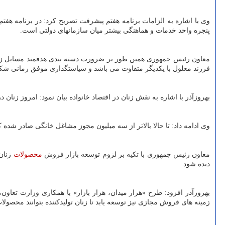
وی با اشاره به الزامات برنامه هفتم پیشرفت تصریح کرد: در برنامه هفت
پنجره واحد خدمات و هماهنگی بیشتر میان سازمانهای دولتی است.
معاون رئیس جمهوری همین طور بر ضرورت دسته بندی هدفمند مسایل زنان 
فرزند معلول با یکدیگر متفاوت می باشد و سیاستگذاری موفق زمانی شکل
بهروزآذر با اشاره به نقش زنان در اقتصاد خانواده بیان نمود: امروز زنا
وی ادامه داد: تا حالا بالاتر از سه میلیون مجوز مشاغل خانگی صادر شده که حدود ۸۰ درصد آن در ارتباط با زنان است و این نشان داده است زنان ظرفیت بالایی برای نقش آفرینی اقتصادی در
معاون رئیس جمهوری با تکیه بر لزوم توسعه بازار فروش
محصولات
زنان 
دیده شود.
بهروزآذر افزود: طرح «هزار میدان، هزار بازار» با همکاری وزارت تعاون
زمینه های فروش مجازی نیز توسعه یابد تا زنان تولیدکننده بتوانند محصول