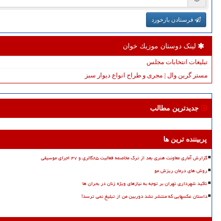
فرستادن بازخورد
لینک دوستان موزیك خوان
تبلیغات انتخابات مجلس
مستر گرین وال | مجری و طراح انواع دیوار سبز
جدیدترین مطالب
پربیننده ترین ها
گزارش آماری معاونت هنری بعد از ترک مخاصمه فعالیت ۸۵گالری و ۴۷ اجرای موسیقی
روش های درمان ریزش مو
تاکید شهرداری تهران بر توجه به نیازهای ویژه زنان در بحران ها
داستان عکسهایی که منتشر نشد دوربین من از تبلیغ نمی ترسد!