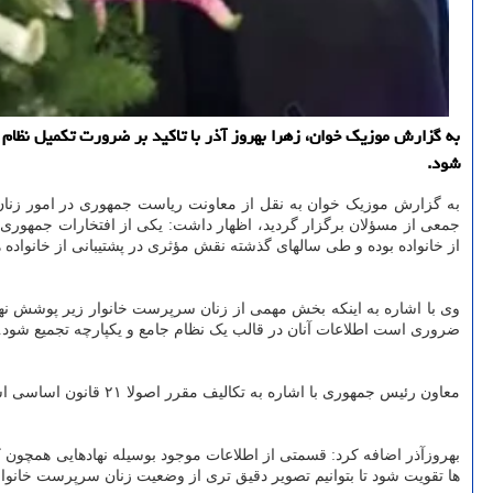
به گزارش موزیک خوان، زهرا بهروز آذر با تاکید بر ضرورت تکمیل نظام 
شود.
به گزارش موزیک خوان به نقل از معاونت ریاست جمهوری در امور زنان و 
از خانواده بوده و طی سالهای گذشته نقش مؤثری در پشتیبانی از خانواد
وی با اشاره به اینکه بخش مهمی از زنان سرپرست خانوار زیر پوشش نهاد
ضروری است اطلاعات آنان در قالب یک نظام جامع و یکپارچه تجمیع شود.
معاون رئیس جمهوری با اشاره به تکالیف مقرر اصولا ۲۱ قانون اساسی اشاره کرد: برای حمایت و بیمه زنان سرپرست خانوار، نیازمند دسترسی به داده های دقیق و یکپارچه درباره ی وضعیت این زنان است.
بهروزآذر اضافه کرد: قسمتی از اطلاعات موجود بوسیله نهادهایی همچون کم
ها تقویت شود تا بتوانیم تصویر دقیق تری از وضعیت زنان سرپرست خانوار