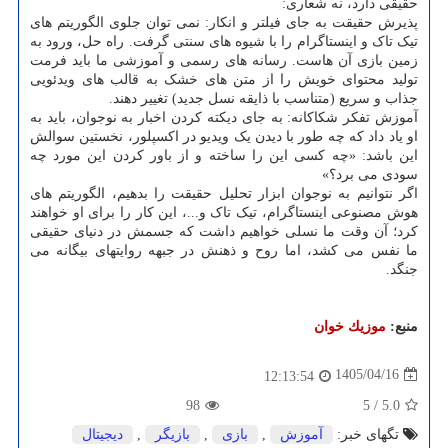
حقیقی دارد، نه شعاری:
پذیرش حقیقت به جای فیلتر و انکار: نمی توان جلوی الگوریتم های
تیک تاک و اینستاگرام را با شیوه های سنتی گرفت. راه حل، ورود به
زمین بازی آن هاست. رسانه های رسمی و آموزشی ما باید فرمت
تولید محتوای خویش را از متن های خشک به قالب های ویدئویی
جذاب و سریع (متناسب با ذایقه نسل جدید) تغییر دهند.
آموزش تفکر شکاکانه: به جای دیکته کردن اخبار به نوجوان، باید به
او یاد داد که چه طور با دیدن یک ویدیو در اکسپلور، نخستین سوالش
این باشد: «چه کسی این را ساخته و از باور کردن این مورد چه
سودی می برد؟»
اگر نتوانیم به نوجوان ابزار تحلیل حقیقت را بدهیم، الگوریتم های
هوش مصنوعی اینستاگرام، تیک تاک و...، این کار را برای او خواهند
کرد؛ آن وقت ما نسلی خواهیم داشت که جسمش در دنیای حقیقی
ما نفس می کشد، اما روح و ذهنش در جبهه روایتهای بیگانه می
جنگد.
منبع:
موزیك خوان
1405/04/16
12:13:54
98
5
/
5.0
تگهای خبر:
آموزش
,
بازی
,
بازیگر
,
دیجیتال