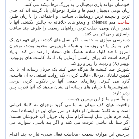
خودشان قواعد بازی دیجیتال را به بزرگ ترها دیکته می کنند.
زبان بومی دیجیتال (میم ها و طنز): نوجوانان یاد گرفته اند که جدی
ترین و پیچیده ترین رویدادهای سیاسی و اجتماعی را با زبان طنز،
ساخت
میم (Memes) و ویدئو های خلاقانه به چالش بکشند. آنها با
همین زبان بومی، صلب ترین روایتهای رسمی را ظرف چند ساعت
واسازی و بی اثر می کنند.
دسترسی موازی به حقیقت: اگر نسل های گذشته برای فهمیدن یک
خبر به یک یا دو روزنامه و شبکه تلویزیونی محدود بودند، نوجوان
امروز با چند کلیک ساده، هشتگ های متضاد را رصد می کند. او یاد
گرفته است که برای راستی آزمایی یک ادعا، کامنت های یوتیوب،
توییتر (X) و ردیت را زیر و رو کند.
شورش ضد کلیشه ها: هرگاه حس کنند یک جریان رسانه ای یا یک
کمپین تبلیغاتی درحال «قالب کردن» یک روایت تصنعی به آن هاست،
گارد می گیرند. رفتارهای جمعی آنها در بایکوت کردن برخی
اینفلوئنسرها یا جریان های رسانه ای نشان میدهد که آنها قدرت پس
زدن دارند.
نهایتاً؛ سهم ما از این ویترین چیست
واقعیت عیان کف میدان به ما می گوید نوجوان نه کاملا قربانی
است و نه کاملا مستقل؛ او دقیقا در مرز میان این دو ایستاده است.
پلت فرم هایی مثل اینستاگرام مثل یک جریان آب خروشان هستند؛
اگر شنا بلد نباشی غرقت می کنند و اگر بلد باشی، سوارت می
کنند.
چرخش این موازنه بسمت «مخاطب فعال شدن» نیاز به چند اقدام