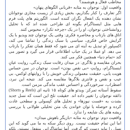
مخاطب فعال و هوشمند؟
واقعیت اول: نوجوان به مثابه «قربانی الگوهای پنهان»
اگر تعارف را کنار بگذاریم، بخش زیادی از زیست مجازی نوجوانان
نشان دهنده یک انفعال نگران کننده است. الگوریتم های پلت فرم
هایی مثل اینستاگرام بگونه ای طراحی شده اند که با تحلیل
روانشناختی نوجوان، او را در یک «چرخه تکرار» محبوس کنند.
اتاق های بازتاب و محاصره فکری: وقتی یک نوجوان چند ویدیو با یک
گرایش خاص فکری، سیاسی یا سبک زندگی را تماشا می کند،
اکسپلور او تبدیل به آینه ای می شود که فقط همان تفکر را بازتاب
می دهد. او عملا در یک حباب اطلاعاتی قرار می گیرد و تصور می
کند «تمام دنیا» همچنین فکر می کنند.
بحران مقایسه و بلاگری: در میدان رقابت سبک زندگی، روایت عیانِ
اینستاگرام، روایتِ «بی نقص بودن» است. نوجوان در سن حساس
هویت یابی، حقیقت معمولی زندگی خویش را با روایتهای لوکس، بی
عیب و نقص و فانتزی بلاگرها مقایسه می کند. نتیجه این نبرد،
اضطراب، سرخوردگی و احساس عقب ماندگی مزمن است.
سقوط آستانه تمرکز: ویدئو های کوتاه ۱۵ ثانیه ای (Reels و Shorts)
ذائقه نوجوان را تغییر داده اند. حقیقت تلخ این است که نسل جدید
بشدت به «فست نیوزها» و تحلیل های کپسولی و سطحی عادت
کرده و حوصله یا توان خواندن یک متن تحلیلی طولانی یا بررسی
ریشه های یک شایعه را ندارد.
واقعیت دوم: نوجوان به مثابه «بازیگر باهوش میدان»
اما این تمام حقیقت نیست. روی دیگر سکه به ما می گوید که این
نسل را نباید دست کم گرفت. آنها تماشاگرانی منفعل نیستند، بلکه