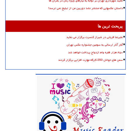
تاکید شهرداری تهران بر توجه به نیازهای ویژه زنان در بحران ها
داستان عکسهایی که منتشر نشد دوربین من از تبلیغ نمی ترسد!
پربحث ترین ها
علیرضا قربانی در شیراز کنسرت برگزار می نماید
آمار آثار ارسالی به سومین جشنواره عکس تهران
۴۵۰ هزار فقره وام ازدواج پرداخت خواهد شد
سمن های جوانان 250 کارگاه مهارت افزایی برگزار کردند