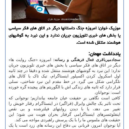
موزیک خوان: امروزه جنگ داستانها دیگر در اتاق های فکر سیاسی
یا بخش های خبری تلویزیون جریان ندارد و این نبرد به گوشیهای
هوشمند منتقل شده است.
یادداشت مهمان:
سجادمیرباقری فعال فرهنگی و رسانه:
امروزه «جنگ روایت ها»
دیگر در اتاق های فکر سیاسی یا بخش های خبری تلویزیون جریان
ندارد؛ این نبرد به گوشیهای هوشمند منتقل شده و دقیقا در چند ثانیه
اول اسکرول کردن اکسپلور اینستاگرام، تیک تاک یا کانال های
تلگرامی شکل می گیرد. در خط مقدم این نبرد شناختی، نسلی
قرار دارد که ثانیه های زندگی اش با الگوریتم های پیچیده گره خورده
است: نوجوانان.
کافی است نگاهی بر حقیقت عیان جامعه بیاندازیم؛ نوجوانی که
تحت تاثیر یک چالش وایرال (فراگیر) در اینستاگرام رفتار خویش را
تغییر می دهد، یا با دیدن روایتهای فیلترشده و بی نقص
اینفلوئنسرهای اینستاگرامی گرفتار بحران هویت می شود؛ این
حقیقت های ملموس ما را با یک پرسش راهبردی مواجه می کند.
آیا نوجوان امروز، قربانی بی دفاع این رسانه های زرد است یا یک