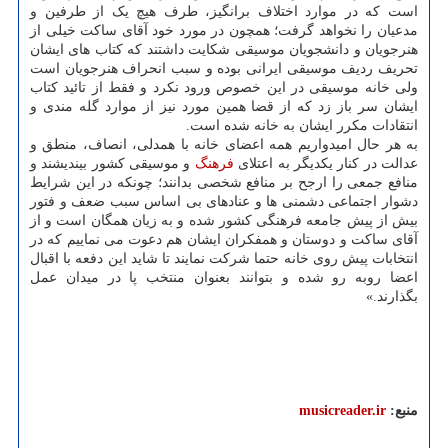
است که در موارد اختلاف برانگیز، طرف هیچ یک از طرفین و
مدعیان را نخواهد گرفت؛ همچون در مورد خود آقای ساکت خیلی از
هنرجویان و دانشجویان موسیقی شکایت داشتند که کتاب های ایشان
تحریف ردیف موسیقی ایرانی بوده و سبب انحراف هنرجویان است
ولی خانه موسیقی در این خصوص ورود نکرد و فقط از تائید کتاب
ایشان سر باز زد که از قضا همین مورد نیز از موارد گله مندی و
انتقادات مکرر ایشان به خانه شده است.
به هر حال امیدواریم همه اعضای خانه با همدلی، انصاف، منطق و
عدالت در کنار یکدیگر به اعتلای
فرهنگ
و موسیقی کشور بیندیشند و
منافع جمعی را ارجح بر منافع شخصی بدانند؛ چونکه در این شرایط
دشوار اجتماعی دشمنی ها و عنادهای بی اساس سبب ضعف و فتور
بیش از پیش جامعه فرهنگی کشور شده و به زیان همگان است و از
آقای ساکت و دوستان و همفکران ایشان هم دعوت می نماییم که در
انتخابات پیش روی خانه حتما شرکت نمایند تا شاید این دفعه با اقبال
اعضا روبه رو شده و بتوانند بعنوان منتخب پا در میدان عمل
بگذارند.»
منبع:
musicreader.ir