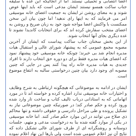
اعضا انتصابی و تحمیلی نیستند. اما از آنجائیکه این عده با سلیقه
جناب ساکت همسو نیستند ایشان مدعی است که باید اینها عوض
شوند و به معنای روشن تر ایشان به جمعیت اعضای خانه موسیقی
امر می فرمایند که به اینها رای ندهید! اما چون بیان این سخن
ممکنست با واکنش اعضا مواجه شود خود به زبان صریح و روشن به
اعضای منتخب سفارش کرده اند که برای انتخابات کاندیدا نشوند تا
عده دیگری بجای آنها انتخاب شوند.
از این بخش سخنان جناب ساکت پیداست که ایشان از آخرین
مصوبه مجمع عمومی که به پیشنهاد شورای عالی و استقبال هیات
مدیره انجام شد بی خبرند؛ چونکه خانه موسیقی خود پیشنهاد نمود
که اعضای هیات مدیره فقط برای دو دوره حق انتخاب دارند تا افراد
جدیدی به هیات مدیره خانه راه پیدا کنند پس در جایی که چنین
مصوبه ای وجود دارد بیان چنین درخواستی سالبه به انتفاع موضوع
است.
ایشان در ادامه به موضوعاتی که هیچگونه ارتباطی به شرح وظایف
و اختیارات خانه موسیقی ندارد اشاره کرده و خواسته اند تا در مورد
اتهاماتی که به استادانی درباب تالیف کتاب و ساخت تار وارد شده
ورود کرده و حکم صادر کند؛ در صورتیکه چنین موضوعاتی نیاز به
تشکیل پرونده و طی مراحل دادرسی و حقوقی داشته و تنها محاکم
ذی صلاح می توانند در این موارد حکم صادر کنند. اما خانه موسیقی
در یکی از موارد گفته شده بنا به درخواست مدعی و متهم، جلسات
دوستانه و روشنگرانه ای از طرف شورای عالی تشکیل داده که
نتایج آن نیز اعلام عمومی شده است ولی بارها این نهاد اعلام نموده