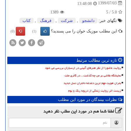
1399/07/03
13:48:08
1389
5
/
5.0
تگهای خبر:
دانشجو
,
شركت
,
فرهنگ
,
كتاب
این مطلب موزیک خوان را می پسندید؟
(0)
(1)
تازه ترین مطالب مرتبط
روایت عاشورا از نظر هنرهای آئینی در ارسباران بررسی می شود
نمایشگاه نقاشی بر من چه گذشت... در گالری ملت
بحران هویت مهم ترین دغدغه دختران نسل جدید
زیست اثر روایت زندگی از دریچه رنگ و بوم
نظرات بینندگان در مورد این مطلب
لطفا شما هم
در مورد این مطلب
نظر دهید