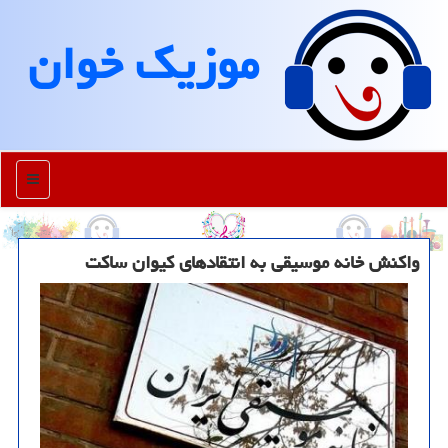
موزیك خوان
منو
واكنش خانه موسیقی به انتقادهای كیوان ساكت