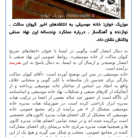
موزیك خوان: خانه موسیقی به انتقادهای اخیر كیوان ساكت ـ
نوازنده و آهنگساز ـ درباره عملكرد چندساله این نهاد صنفی
واكنش نشان داد.
به دنبال انتشار گفت وگویی در ایسنا با عنوان «انتقادهای صریح
کیوان ساکت از خانه موسیقی»، روابط عمومی این نهاد صنفی با
انتشار توضیحی و ارسال آن به ایسنا، به دنبال پاسخ به این
هنرمند
برآمده است.
خانه موسیقی در متن این توضیح آورده است: «آقای کیوان ساکت
بتازگی برای چندمین بار متاسفانه با کلی گویی و سخنانی خلاف
واقع به انتقاد بی اساس از ساختار خانه موسیقی پرداخته و از
آنجائیکه از کارهای صنفی و تشکیلات نهاد خانه موسیقی و اساسنامه
آن ناآگاه است از حضور چند ساله بعضی از اعضا در ترکیب هیات
مدیره ابراز ناراحتی کرده است. در صورتیکه هیات مدیره خانه
موسیقی متشکل از ۷ نفر برآمده از رای مجمع عمومی خانه
موسیقی که متشکل از کل اعضای هیات مدیره کانون های تخصصی
است برگزیده شده اند و در نتیجه تمامی اعضای هیات مدیره کانون
ها و همچنینا هیئت مدیره مرکزی خانه برمبنای رای اعضای مشارکت
کننده در مجامع عمومی، منتخب و شکل می گیرند و هیچ یک از این