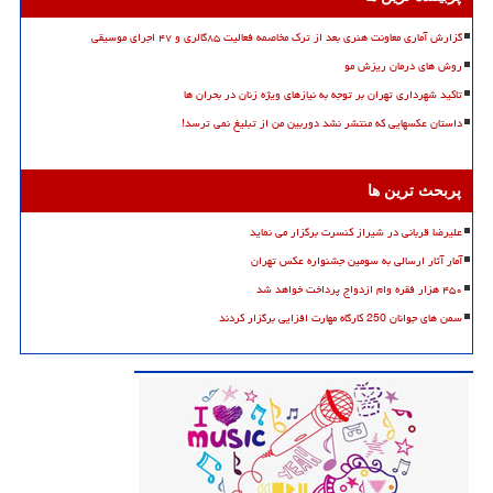
گزارش آماری معاونت هنری بعد از ترک مخاصمه فعالیت ۸۵گالری و ۴۷ اجرای موسیقی
روش های درمان ریزش مو
تاکید شهرداری تهران بر توجه به نیازهای ویژه زنان در بحران ها
داستان عکسهایی که منتشر نشد دوربین من از تبلیغ نمی ترسد!
پربحث ترین ها
علیرضا قربانی در شیراز کنسرت برگزار می نماید
آمار آثار ارسالی به سومین جشنواره عکس تهران
۴۵۰ هزار فقره وام ازدواج پرداخت خواهد شد
سمن های جوانان 250 کارگاه مهارت افزایی برگزار کردند