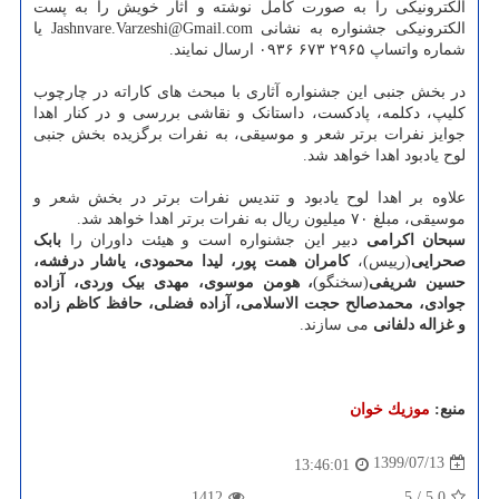
الکترونیکی را به صورت کامل نوشته و آثار خویش را به پست
الکترونیکی جشنواره به نشانی Jashnvare.Varzeshi@Gmail.com یا
شماره واتساپ ۲۹۶۵ ۶۷۳ ۰۹۳۶ ارسال نمایند.
در بخش جنبی این جشنواره آثاری با مبحث های کاراته در چارچوب
کلیپ، دکلمه، پادکست، داستانک و نقاشی بررسی و در کنار اهدا
جوایز نفرات برتر شعر و موسیقی، به نفرات برگزیده بخش جنبی
لوح یادبود اهدا خواهد شد.
علاوه بر اهدا لوح یادبود و تندیس نفرات برتر در بخش شعر و
موسیقی، مبلغ ۷۰ میلیون ریال به نفرات برتر اهدا خواهد شد.
سبحان اکرامی
دبیر این جشنواره است و هیئت داوران را
بابک
صحرایی
(رییس)،
کامران همت پور، لیدا محمودی، یاشار درفشه،
حسین شریفی
(سخنگو)
، هومن موسوی، مهدی بیک وردی، آزاده
جوادی، محمدصالح حجت الاسلامی، آزاده فضلی، حافظ کاظم زاده
و غزاله دلفانی
می سازند.
منبع:
موزیك خوان
1399/07/13
13:46:01
1412
5
/
5.0