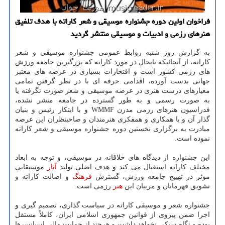
فراخوان اولین دوره جشنواره موسیقی و شعر كاراته با هدف تلفیق
هنرهای رزمی و ادبیات و موسیقی منتشر گردید
به گزارش روز شنبه روابط عمومی جشنواره موسیقی و شعر
کاراته، از آنجائیکه تابحال در مورد کاراته که بزرگترین جامعه ورزش
های رزمی کشور است و افتخارات بسیاری در عرصه های معتبر
جهانی بدست آورده، اقدامی حرفه ای با در نظر گرفتن تمامی
معیارهای درست هنری در عرصه موسیقی و شعر صورت نگرفته یا
به صورت رسمی و به طور گسترده در جامعه منشر نشده،
فدراسیون هنرهای رزمی مدرن WMMF و با ابتکار رئیس و بنیان
گذار آن و با همکاری و همفکری هنرمندان و صاحبنظران این عرصه
مبادرت به برگزاری نخستین دوره جشنواره موسیقی و شعر کاراته
نموده است.
این جشنواره از دیدگاه های خلاقانه در موسیقی، و توجه به ابعاد
مختلف کاراته استقبال می کند و هدف اصلی تولید
آثار
موسیقایی
موثر در تهییج جامعه ورزش، گسترش
فرهنگ
و اصالت کاراته و
تشویق قهرمانان و مربیان این
هنر
رزمی است.
جشنواره شعر و موسیقی کاراته در سیاست گذاری، تصمیم گیری و
اجرا ضمن پیروی از قوانین جمهوری اسلامی ایران، کاملاً مستقل
بوده و نگاه سبکی نخواهد داشت و هرچند از حمایت مالی اسپانسرها