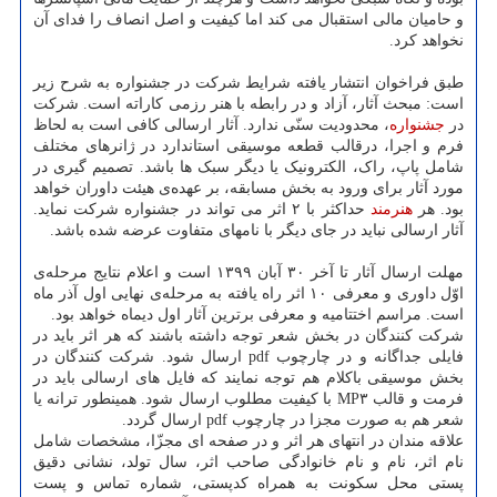
و حامیان مالی استقبال می کند اما کیفیت و اصل انصاف را فدای آن
نخواهد کرد.
طبق فراخوان انتشار یافته شرایط شرکت در جشنواره به شرح زیر
است: مبحث آثار، آزاد و در رابطه با هنر رزمی کاراته است. شرکت
در
جشنواره
، محدودیت سنّی ندارد. آثار ارسالی کافی است به لحاظ
فرم و اجرا، درقالب قطعه موسیقی استاندارد در ژانرهای مختلف
شامل پاپ، راک، الکترونیک یا دیگر سبک ها باشد. تصمیم گیری در
مورد آثار برای ورود به بخش مسابقه، بر عهده‌ی هیئت داوران خواهد
بود. هر
هنرمند
حداکثر با ۲ اثر می تواند در جشنواره شرکت نماید.
آثار ارسالی نباید در جای دیگر با نامهای متفاوت عرضه شده باشد.
مهلت ارسال آثار تا آخر ۳۰ آبان ۱۳۹۹ است و اعلام نتایج مرحله‌ی
اوّل داوری و معرفی ۱۰ اثر راه یافته به مرحله‌ی نهایی اول آذر ماه
است. مراسم اختتامیه و معرفی برترین آثار اول دیماه خواهد بود.
شرکت کنندگان در بخش شعر توجه داشته باشند که هر اثر باید در
فایلی جداگانه و در چارچوب pdf ارسال شود. شرکت کنندگان در
بخش موسیقی باکلام هم توجه نمایند که فایل های ارسالی باید در
فرمت و قالب MP۳ با کیفیت مطلوب ارسال شود. همینطور ترانه یا
شعر هم به صورت مجزا در چارچوب pdf ارسال گردد.
علاقه مندان در انتهای هر اثر و در صفحه ای مجزّا، مشخصات شامل
نام اثر، نام و نام خانوادگی صاحب اثر، سال تولد، نشانی دقیق
پستی محل سکونت به همراه کدپستی، شماره تماس و پست