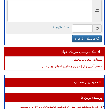
= ۲ بعلاوه ۱
فرستادن بازخورد
لینک دوستان موزیك خوان
تبلیغات انتخابات مجلس
مستر گرین وال | مجری و طراح انواع دیوار سبز
جدیدترین مطالب
پربیننده ترین ها
گزارش آماری معاونت هنری بعد از ترک مخاصمه فعالیت ۸۵گالری و ۴۷ اجرای موسیقی