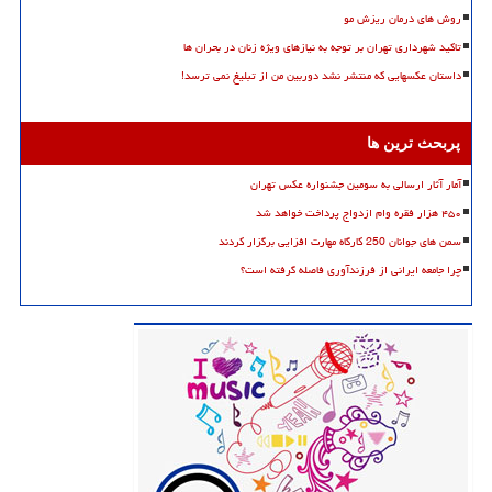
روش های درمان ریزش مو
تاکید شهرداری تهران بر توجه به نیازهای ویژه زنان در بحران ها
داستان عکسهایی که منتشر نشد دوربین من از تبلیغ نمی ترسد!
پربحث ترین ها
آمار آثار ارسالی به سومین جشنواره عکس تهران
۴۵۰ هزار فقره وام ازدواج پرداخت خواهد شد
سمن های جوانان 250 کارگاه مهارت افزایی برگزار کردند
چرا جامعه ایرانی از فرزندآوری فاصله گرفته است؟