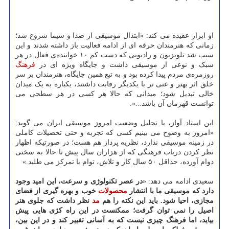
او ابراز عقیده می کند: «ابتذال موسیقی از صدا و سیما شروع شد؛
زمانی که هنرمندان حرفه ای از ادامه فعالیت باز داشته شدند و این
سبب شد تلویزیون و رادیویی که دست کم ۱۰ خواننده‌ی فعال در هر
سبک و نوعی از موسیقی داشت و جایگاه ویژه ای در
فرهنگ
روزمره‌ی مردم پیدا کرده بود و به تبع همین جایگاه، هنرمندان بر سر
خلق اثر بهتر و غنی تر با یکدیگر رقابت داشتند، یکباره به یک میدان
خالی تبدیل شود؛ میدانی که حالا هر کسی در هر سطحی می
توانست قهرمان آن باشد...».
این استاد آواز، با تحلیل وضعیت امروز موسیقی ایران می گوید:
«امروز به وضوح می بینیم کسی که تجربه و حتی تحصیلات کاملی
در زمینه موسیقی ندارد، نظریه پرداز هم هست؛ در صورتیکه اظهار
نظر کردن درباب فرهنگی که از هزاران سال پیش تا حالا به سختی
دوام آورده، حداقل ۵۰ سال کار و تلاش، توام با تمرکز می طلبد.»
سعیدی ادامه می دهد: «
در عصر تکنولوژی و سرعت، این امید وجود
دارد که موسیقی ما با انتشار
محصولات
خوب و بهره گیری از فضای
مجازی، احیا شود. باید این نکته را هم
مد
نظر داشت که جلوی هنر
اصیل را نمی توان گرفت؛ ممکنست در این راه کژی هایی پیش
بیاید، اما فرهنگ چیزی نیست که به آسانی تغییر کند و در این بین،