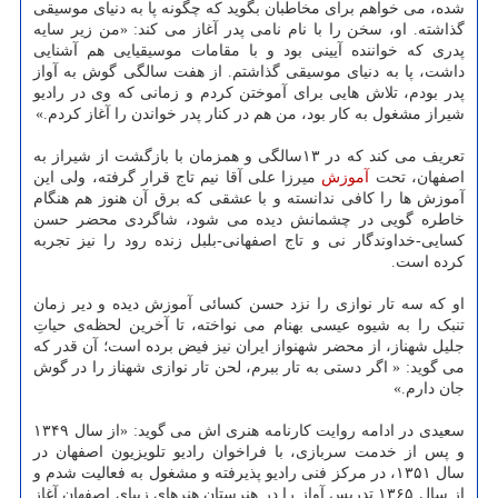
شده، می خواهم برای مخاطبان بگوید که چگونه پا به دنیای موسیقی
گذاشته. او، سخن را با نام نامی پدر آغاز می کند: «من زیر سایه
پدری که خواننده آیینی بود و با مقامات موسیقیایی هم آشنایی
داشت، پا به دنیای موسیقی گذاشتم. از هفت سالگی گوش به آواز
پدر بودم، تلاش هایی برای آموختن کردم و زمانی که وی در رادیو
شیراز مشغول به کار بود، من هم در کنار پدر خواندن را آغاز کردم.»
تعریف می کند که در ۱۳سالگی و همزمان با بازگشت از شیراز به
اصفهان، تحت
آموزش
میرزا علی آقا نیم تاج قرار گرفته، ولی این
آموزش ها را کافی ندانسته و با عشقی که برق آن هنوز هم هنگام
خاطره گویی در چشمانش دیده می شود، شاگردی محضر حسن
کسایی-خداوندگار نی و تاج اصفهانی-بلبل زنده رود را نیز تجربه
کرده است.
او که سه تار نوازی را نزد حسن کسائی آموزش دیده و دیر زمان
تنبک را به شیوه عیسی بهنام می نواخته، تا آخرین لحظه‌ی حیاتِ
جلیل شهناز، از محضر شهنواز ایران نیز فیض برده است؛ آن قدر که
می گوید: « اگر دستی به تار ببرم، لحن تار نوازی شهناز را در گوش
جان دارم.»
سعیدی در ادامه روایت کارنامه هنری اش می گوید: «از سال ۱۳۴۹
و پس از خدمت سربازی، با فراخوان رادیو تلویزیون اصفهان در
سال ۱۳۵۱، در مرکز فنی رادیو پذیرفته و مشغول به فعالیت شدم و
از سال ۱۳۶۵ تدریس آواز را در هنرستان هنرهای زیبای اصفهان آغاز