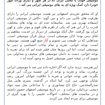
موسیقی فولک یا محلی ایران که در هر شهر و دیاری وراث غیور
خودرا دارد کمک ویژه ای به بقای موسیقی ایرانی می کند.
»
او که محقق تعزیه‌ی اصفهانی نیز هست موسیقی ایرانی را دارای
ظرفیت های بالایی می داند و می گوید: «کاش از موسیقی ایران
استفاده بهتری می شد. متاسفانه عده ای به بهانه های مختلف،
قدرت را از این هنر که یکی از اهرم های قوی و موثر ملی و کهن
ایران بود گرفتند، حال آنکه موسیقی از دیرباز در خدمت مفاهیم پر
غنای دینی بوده؛ اذان موسیقی است، ترتیل قرآن موسیقی است،
صداهایی که در طبیعت می شنویم و
آثار
صنع الهی هستند، موسیقی
است، نوحه خوانی، تعزیه و تمام بیانات احساسی و دینی ما
موسیقی است، اما این روزها چنان فقیر شده ایم که برای تعزیه یا
نوحه خوانی، دست به دامان موسیقی های سخیف و متداولی می
شویم که در نتیجه حصر موسیقی اصیل به وجود آمده اند.»
این هنرمند، تردید ندارد که اگر اجازه داده می شد تا موسیقی ایرانی
پرقدرت بماند و تعزیه و نوحه از این چشمه بزرگ، آبی قرض
بگیرند، هنر نوحه خوانی و تعزیه با خلاقیت جوانان امروز، رشد
شایان توجهی می کرد، کما اینکه در گذشته، منبری هایی مثل
صدرالمحدثین، حاج تاج نیشابوری و... یا مداحانی مثل سید جواد
ذبیحی، یزدانیان، مراتب و... در تاریخ موسیقی اصفهان حضور داشتند
و در مناسبت های مختلف، احوالات عجیبی را با بهره گیری از
موسیقی برای مردم ایجاد می کردند.