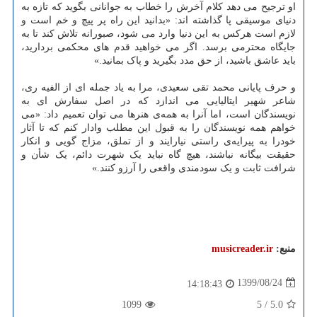
او ترجیح می دهد کلام آخرش را خطاب به جوانانی بگوید که تازه به
دنیای موسیقی پا گذاشته اند: «بدانید این راه پر پیچ و خم است و
لازم است هرکس به این دنیا وارد می شود، صبورانه تلاش کند تا به
جایگاه محترمی برسد. اگر می خواهید قدم های محکمی بردارید،
باید عاشق باشید، از حق مدد بگیرید و پاک بمانید.»
و حرف پایانی محمد تقی سعیدی، مرا به یاد جمله ای از الفیه ری،
شاعر شهیر ایتالیایی می اندازد که در اصل سفارش ای به
نویسندگان است، اما آنرا به همه‌ی هنرها می توان تعمیم داد: «می
خواهم همه نویسندگان را به قبول این مطلب وادار کنم که تا آثار
خودرا به پیرایه‌ی راستی نیارایند و از تملق، مزاج گویی و انکار
حقیقت بیگانه نباشند، هیچ گاه نباید یک شهرت دائم، یک شأن و
شرافت ثابت و یک سودمندی واقعی را آرزو کنند.»
منبع:
musicreader.ir
1399/08/24
14:18:43
1099
5
/
5.0