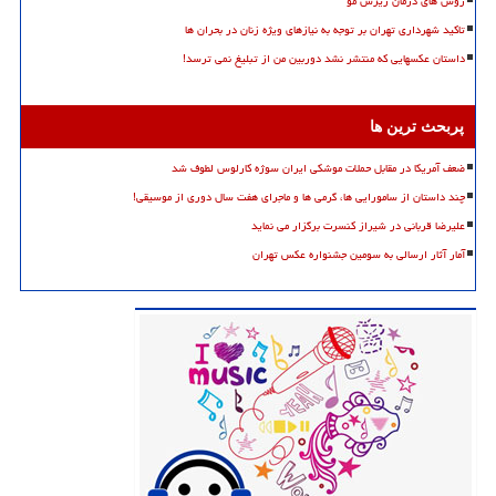
روش های درمان ریزش مو
تاکید شهرداری تهران بر توجه به نیازهای ویژه زنان در بحران ها
داستان عکسهایی که منتشر نشد دوربین من از تبلیغ نمی ترسد!
پربحث ترین ها
ضعف آمریکا در مقابل حملات موشکی ایران سوژه کارلوس لطوف شد
چند داستان از سامورایی ها، گرمی ها و ماجرای هفت سال دوری از موسیقی!
علیرضا قربانی در شیراز کنسرت برگزار می نماید
آمار آثار ارسالی به سومین جشنواره عکس تهران