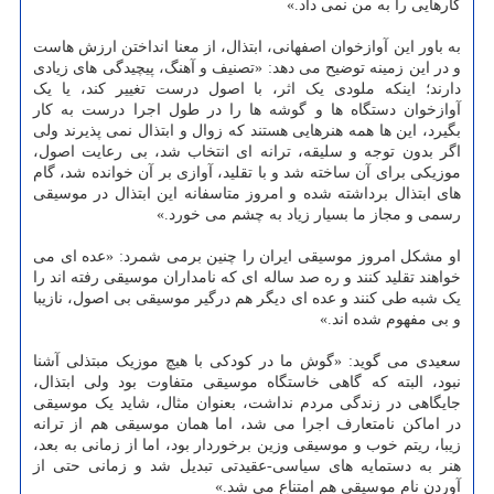
کارهایی را به من نمی داد.»
به باور این آوازخوان اصفهانی، ابتذال، از معنا انداختن ارزش هاست
و در این زمینه توضیح می دهد: «تصنیف و آهنگ، پیچیدگی های زیادی
دارند؛ اینکه ملودی یک اثر، با اصول درست تغییر کند، یا یک
آوازخوان دستگاه ها و گوشه ها را در طول اجرا درست به کار
بگیرد، این ها همه هنرهایی هستند که زوال و ابتذال نمی پذیرند ولی
اگر بدون توجه و سلیقه، ترانه ای انتخاب شد، بی رعایت اصول،
موزیکی برای آن ساخته شد و با تقلید، آوازی بر آن خوانده شد، گام
های ابتذال برداشته شده و امروز متاسفانه این ابتذال در موسیقی
رسمی و مجاز ما بسیار زیاد به چشم می خورد.»
او مشکل امروز موسیقی ایران را چنین برمی شمرد: «عده ای می
خواهند تقلید کنند و ره صد ساله ای که نامداران موسیقی رفته اند را
یک شبه طی کنند و عده ای دیگر هم درگیر موسیقی بی اصول، نازیبا
و بی مفهوم شده اند.»
سعیدی می گوید: «گوش ما در کودکی با هیچ موزیک مبتذلی آشنا
نبود، البته که گاهی خاستگاه موسیقی متفاوت بود ولی ابتذال،
جایگاهی در زندگی مردم نداشت، بعنوان مثال، شاید یک موسیقی
در اماکن نامتعارف اجرا می شد، اما همان موسیقی هم از ترانه
زیبا، ریتم خوب و موسیقی وزین برخوردار بود، اما از زمانی به بعد،
هنر به دستمایه های سیاسی-عقیدتی تبدیل شد و زمانی حتی از
آوردن نام موسیقی هم امتناع می شد.»