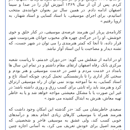
کردم. پس از آن از سال ۱۳۶۹ آموزش آواز را در صدا و سیما
اصفهان ادامه دادم. در همین سال نیز بعنوان خواننده‌ی منتخب
اساتیدم، برای اجرای موسیقی، با استاد کسایی و استاد شهناز، به
اروپا رفتیم.»
کارنامه‌ی پربار این هنرمند عرصه‌ی موسیقی، در کنار خلق و خوی
خوشش، او را در جرگه‌ی چهره های محبوب جوانان هنردوست شهر
قرار داده، تا آنجا که کمتر هنرمندی را می توان در شهر جست، که
تشنه دیدار و مصاحبت با این استاد آواز نباشد.
او در ادامه از شغلش می گوید: «در دوران خدمتم، تا ریاست شعبه
مرکزی بانک رفاه اصفهان ارتقای مقام داشتم و در تمام این سال ها
بامداد در خدمت مردم و عصر در خدمت موسیقی و هنر بودم و
سختی کار اداری را تا بازنشستگی تحمل کردم، چونکه استاد تاج و
استاد کسایی، به ما آموخته بودند نمی توان از راه موسیقی ارتزاق
کرد و هنرمند باید راه ثابتی برای کسب رزق و روزی داشته باشد؛ در
غیر این صورت یا با مشکل معیشتی مواجه خواهد شد و یا به خاطر
تهیه معاش، هنرش به ابتذال کشیده می شود.»
سعیدی خاطرنشان می کند: «در گذشته این امکان وجود داشت که
هنرمند همراه با موسیقی کارهای زیادی انجام بدهد و درآمدهای
خوبی کسب کند، ولی عشق به موسیقی فاخر و شخصیتی که
هنرمند اصیل برای خودش تعریف می کرد، به آسانی اجازه چنین