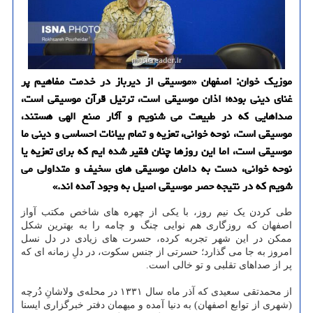
موزیك خوان: اصفهان «موسیقی از دیرباز در خدمت مفاهیم پر
غنای دینی بوده؛ اذان موسیقی است، ترتیل قرآن موسیقی است،
صداهایی كه در طبیعت می شنویم و آثار صنع الهی هستند،
موسیقی است، نوحه خوانی، تعزیه و تمام بیانات احساسی و دینی ما
موسیقی است، اما این روزها چنان فقیر شده ایم كه برای تعزیه یا
نوحه خوانی، دست به دامان موسیقی های سخیف و متداولی می
شویم كه در نتیجه حصر موسیقی اصیل به وجود آمده اند.»
طی کردن یک نیم روز، با یکی از چهره های شاخص مکتب آواز
اصفهان که روزگاری هم نوایی چنگ و چامه را به بهترین شکل
ممکن در این شهر تجربه کرده، حسرت های زیادی در دل نسل
امروز به جا می گذارد؛ حسرتی از جنس سکوت، در دلِ زمانه ای که
پر از صداهای تقلبی و تو خالی است.
از محمدتقی سعیدی که آذر ماه سال ۱۳۳۱ در محله‌ی ولاشانِ دُرچه
(شهری از توابع اصفهان) به دنیا آمده و میهمان دفتر خبرگزاری ایسنا