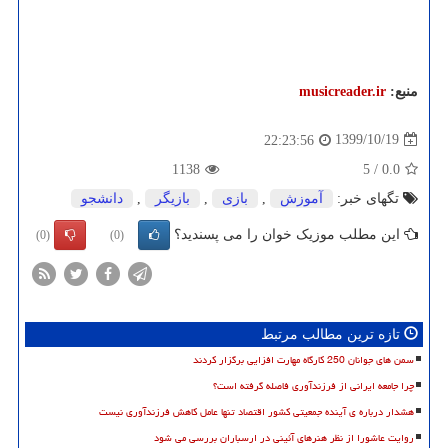
منبع:
musicreader.ir
1399/10/19
22:23:56
1138
5
/
0.0
تگهای خبر:
آموزش
,
بازی
,
بازیگر
,
دانشجو
این مطلب موزیک خوان را می پسندید؟
(0)
(0)
تازه ترین مطالب مرتبط
سمن های جوانان 250 کارگاه مهارت افزایی برگزار کردند
چرا جامعه ایرانی از فرزندآوری فاصله گرفته است؟
هشدار درباره ی آینده جمعیتی کشور اقتصاد تنها عامل کاهش فرزندآوری نیست
روایت عاشورا از نظر هنرهای آئینی در ارسباران بررسی می شود