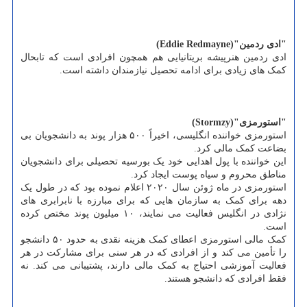
"ادی ردمین"(Eddie Redmayne)
ادی ردمین هنرپیشه بریتانیایی هم همچون افرادی است که تابحال
کمک های زیادی برای ادامه تحصیل نیازمندان داشته است.
"استورمزی"(Stormzy)
استورمزی خواننده انگلیسی، اخیراً ۵۰۰ هزار پوند به دانشجویان بی
بضاعت کمک مالی کرد.
این خواننده با پول اهدایی خود یک بورسیه تحصیلی برای دانشجویان
مناطق محروم و سیاه پوست ایجاد کرد.
استورمزی در ماه ژوئن سال ۲۰۲۰ اعلام نموده بود که در طول یک
دهه برای کمک به سازمان هایی که برای مبارزه با نابرابری های
نژادی در انگلیس فعالیت می نمایند، ۱۰ میلیون پوند مختص کرده
است.
کمک مالی استورمزی اعطای کمک هزینه نقدی به حدود ۵۰ دانشجو
را تأمین می کند و از افرادی که در هر سنی برای مشارکت در هر
فعالیت آموزشی احتیاج به کمک مالی دارند، پشتیبانی می کند. نه
فقط افرادی که دانشجو هستند.