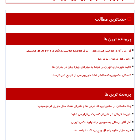
جدیدترین مطالب
پربیننده ترین ها
گزارش آماری معاونت هنری بعد از ترک مخاصمه فعالیت ۸۵گالری و ۴۷ اجرای موسیقی
روش های درمان ریزش مو
تاکید شهرداری تهران بر توجه به نیازهای ویژه زنان در بحران ها
داستان عکسهایی که منتشر نشد دوربین من از تبلیغ نمی ترسد!
پربحث ترین ها
چند داستان از سامورایی ها، گرمی ها و ماجرای هفت سال دوری از موسیقی!
علیرضا قربانی در شیراز کنسرت برگزار می نماید
آمار آثار ارسالی به سومین جشنواره عکس تهران
۴۵۰ هزار فقره وام ازدواج پرداخت خواهد شد