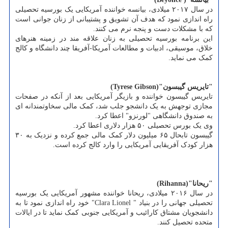
در سال ۲۰۱۷ میلادی، بیانسه خواننده آمریکایی یک بورسیه تحصیلی
راه اندازی نمود که هدف آن تشویق و پشتیبانی از زنان جوانی است
که با مشکلات دست و پنجه نرم می کنند.
این برنامه بورسیه تحصیلی به زنان علاقه مند در زمینه هنرهای
خلاق، موسیقی، ادبیات و مطالعات آمریکا-آفریقا چند دانشگاه و کالج
کمک می نماید.
"تایریس گیبسون"(Tyrese Gibson)
تایریس گیبسون خواننده و بازیگر آمریکایی بعد از آنکه در صفحات
مجازی توجهش به یک دانشجو جلب شد، کمک مالی سخاوتمندانه ای
به صندوق دانشگاهی "لورنزو" اعطا کرد.
وی یک بورس تحصیلی ۵۰ هزار دلاری اعطا کرد.
گیبسون تابحال ۶۵ میلیون دلار کمک مالی جمع کرده و نزدیک به ۳۰
هزار کودک آفریقایی آمریکایی را وارد کالج کرده است.
"ریحانا"(Rihanna)
در سال ۲۰۱۶ میلادی، ریحانا خواننده مشهور آمریکایی یک بورسیه
تحصیلی جهانی را در بنیاد " Clara Lionel" خود راه اندازی نمود تا به
دانشجویان مشتاق کارائیب و آمریکایی جنوبی کمک نماید تا در ایالات
متحده تحصیل کنند.