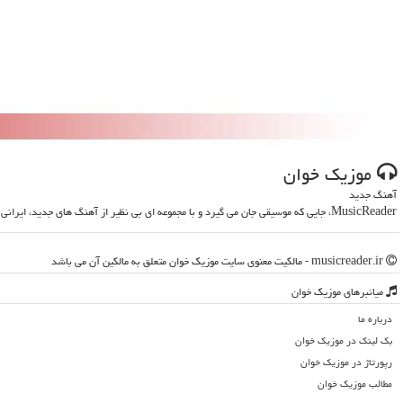
موزیك خوان
آهنگ جدید
MusicReader، جایی که موسیقی جان می گیرد و با مجموعه ای بی نظیر از آهنگ های جدید، ایرانی و خارجی، روحت را تازه می کند
musicreader.ir - مالکیت معنوی سایت موزیك خوان متعلق به مالکین آن می باشد
میانبرهای موزیك خوان
درباره ما
بک لینک در موزیك خوان
رپورتاژ در موزیك خوان
مطالب موزیك خوان