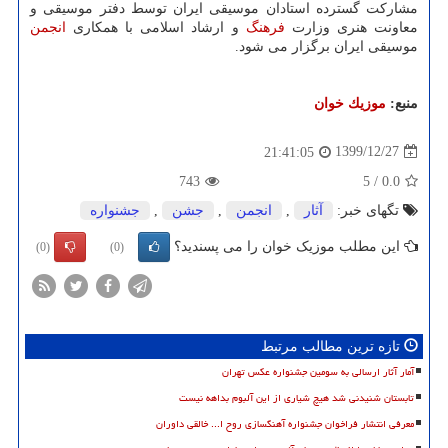
مشارکت گسترده استادان موسیقی ایران توسط دفتر موسیقی و
معاونت هنری وزارت
فرهنگ
و ارشاد اسلامی با همکاری
انجمن
موسیقی ایران برگزار می شود.
منبع:
موزیك خوان
1399/12/27
21:41:05
743
5
/
0.0
تگهای خبر:
آثار
,
انجمن
,
جشن
,
جشنواره
این مطلب موزیک خوان را می پسندید؟
(0)
(0)
تازه ترین مطالب مرتبط
آمار آثار ارسالی به سومین جشنواره عکس تهران
تابستان شنیدنی شد هیچ شیاری از این آلبوم بداهه نیست
معرفی انتشار فراخوان جشنواره آهنگسازی روح ا... خالقی داوران