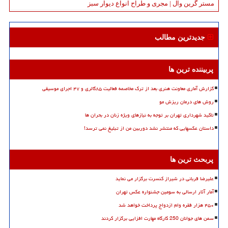
مستر گرین وال | مجری و طراح انواع دیوار سبز
جدیدترین مطالب
پربیننده ترین ها
گزارش آماری معاونت هنری بعد از ترک مخاصمه فعالیت ۸۵گالری و ۴۷ اجرای موسیقی
روش های درمان ریزش مو
تاکید شهرداری تهران بر توجه به نیازهای ویژه زنان در بحران ها
داستان عکسهایی که منتشر نشد دوربین من از تبلیغ نمی ترسد!
پربحث ترین ها
علیرضا قربانی در شیراز کنسرت برگزار می نماید
آمار آثار ارسالی به سومین جشنواره عکس تهران
۴۵۰ هزار فقره وام ازدواج پرداخت خواهد شد
سمن های جوانان 250 کارگاه مهارت افزایی برگزار کردند