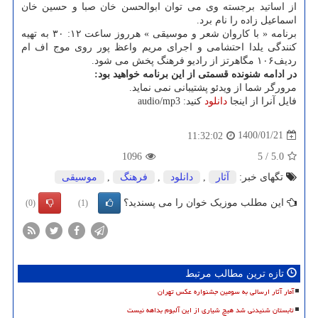
از اساتید برجسته وی می توان ابوالحسن خان صبا و حسین خان
اسماعیل زاده را نام برد.
برنامه « با کاروان شعر و موسیقی » هرروز ساعت ۱۲: ۳۰ به تهیه
کنندگی یلدا احتشامی و اجرای مریم واعظ پور روی موج اف ام
ردیف۱۰۶ مگاهرتز از رادیو فرهنگ پخش می شود.
در ادامه شنونده قسمتی از این برنامه خواهید بود:
مرورگر شما از ویدئو پشتیبانی نمی نماید.
فایل آنرا از اینجا
دانلود
کنید: audio/mp3
1400/01/21
11:32:02
1096
5
/
5.0
تگهای خبر:
آثار
,
دانلود
,
فرهنگ
,
موسیقی
این مطلب موزیک خوان را می پسندید؟
(0)
(1)
تازه ترین مطالب مرتبط
آمار آثار ارسالی به سومین جشنواره عکس تهران
تابستان شنیدنی شد هیچ شیاری از این آلبوم بداهه نیست