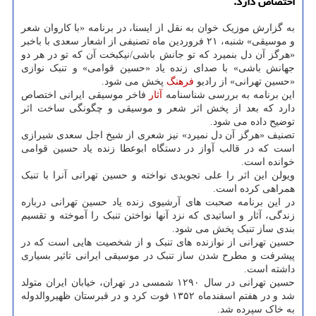
اختصاص دارد.
به گزارش موزیک خوان به نقل از ایسنا، در برنامه «با کاروان شعر
و موسیقی» شنبه، ۲۱ فروردین ماه تصنیفی از اشعار سعدی با باخبر
«هرگز آن دل بنمیرد که تو جانش باشی/نیکبخت آن که تو در هر دو
جهانش باشی» با صدای زنده یاد «حسین قوامی» و تنبک نوازی
«حسین تهرانی» از رادیو
فرهنگ
پخش می شود.
این برنامه به بررسی شناسنامه
آثار
فاخر موسیقی ایرانی اختصاص
دارد که بعد از پخش اثر شعر و موسیقی و چگونگی ساخت اثر
توضیح داده می شود.
تصنیف «هرگز آن دل نمیرد» نیز شعری از شیخ اجل سعدی شیرازی
است که در قالب آواز در دستگاه ابوعطا زنده یاد حسین قوامی
خوانده است.
ویولن این اثر را علی تجویدی نواخته و حسین تهرانی آنرا با تنبک
همراهی کرده است.
در این برنامه صحبت های آرشیوی زنده یاد حسین تهرانی درباره
زندگی، آثار و اساتیدی که نزد آنها نواختن تنبک را آموخته و تقسیم
بندی ساز تنبک پخش می شود.
حسین تهرانی از نوازنده های تنبک و از شخصیت هایی است که در
پیشرفت و مطرح شدن ساز تنبک در موسیقی ایرانی تاثیر بسیاری
داشته است.
حسین تهرانی در سال ۱۲۹۰ شمسی در تهران، خیابان ایران متولد
شد و در هفتم اسفندماه ۱۳۵۲ فوت کرد و در قبرستان ظهیروالدوله
به خاک سپرده شد.