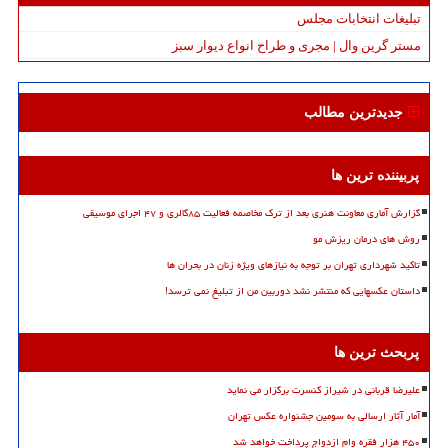
تبلیغات انتخابات مجلس
مستر گرین وال | مجری و طراح انواع دیوار سبز
جدیدترین مطالب
پربیننده ترین ها
گزارش آماری معاونت هنری بعد از ترک مخاصمه فعالیت ۸۵گالری و ۴۷ اجرای موسیقی
روش های درمان ریزش مو
تاکید شهرداری تهران بر توجه به نیازهای ویژه زنان در بحران ها
داستان عکسهایی که منتشر نشد دوربین من از تبلیغ نمی ترسد!
پربحث ترین ها
علیرضا قربانی در شیراز کنسرت برگزار می نماید
آمار آثار ارسالی به سومین جشنواره عکس تهران
۴۵۰ هزار فقره وام ازدواج پرداخت خواهد شد