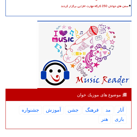
سمن های جوانان 250 کارگاه مهارت افزایی برگزار کردند
موضوع های موزیك خوان
آثار
مد
فرهنگ
جشن
آموزش
جشنواره
بازی
هنر