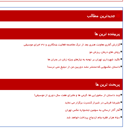
جدیدترین مطالب
پربیننده ترین ها
گزارش آماری معاونت هنری بعد از ترک مخاصمه فعالیت ۸۵گالری و ۴۷ اجرای موسیقی
روش های درمان ریزش مو
تاکید شهرداری تهران بر توجه به نیازهای ویژه زنان در بحران ها
داستان عکسهایی که منتشر نشد دوربین من از تبلیغ نمی ترسد!
پربحث ترین ها
چند داستان از سامورایی ها، گرمی ها و ماجرای هفت سال دوری از موسیقی!
علیرضا قربانی در شیراز کنسرت برگزار می نماید
آمار آثار ارسالی به سومین جشنواره عکس تهران
۴۵۰ هزار فقره وام ازدواج پرداخت خواهد شد