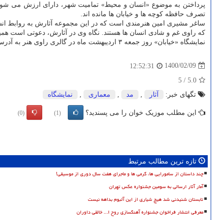
پرداختن به موضوع «انسان و محیط» تمامیت شهر، دارای ارزش می شود. آن
تصرف حافظه کوچه ها و خیابان ها مانده اند.
ساغر مشیری امین هنرمندی است که در این مجموعه آثارش به روابط انسان
که راوی غم و شادی انسان ها هستند. نگاه وی در آثارش، دعوتی است همی
نمایشگاه «خیابان» روز جمعه ۳ اردیبهشت ماه در گالری راوی هنر به آدرس تهران، اقدسیه، خیابان موحد دانش، خیابان فیروز بخش، خیابان باستان، پلاک ۹ راه اندازی شد و تا ۱۰ اردیبهشت ماه ادامه دارد.
1400/02/09
12:52:31
5
/
5.0
تگهای خبر:
آثار
,
مد
,
معماری
,
نمایشگاه
این مطلب موزیک خوان را می پسندید؟
(0)
(1)
تازه ترین مطالب مرتبط
چند داستان از سامورایی ها، گرمی ها و ماجرای هفت سال دوری از موسیقی!
آمار آثار ارسالی به سومین جشنواره عکس تهران
تابستان شنیدنی شد هیچ شیاری از این آلبوم بداهه نیست
معرفی انتشار فراخوان جشنواره آهنگسازی روح ا... خالقی داوران