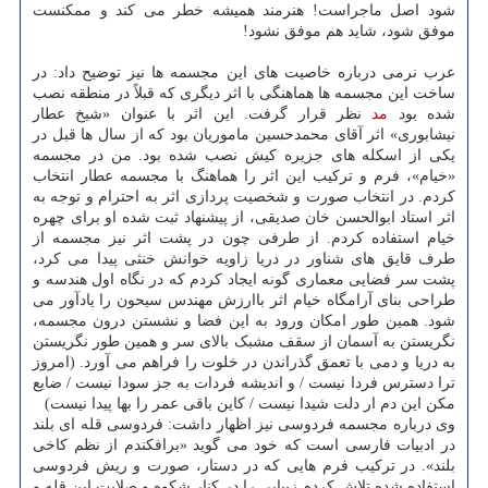
شود اصل ماجراست! هنرمند همیشه خطر می کند و ممکنست
موفق شود، شاید هم موفق نشود!
عرب نرمی درباره خاصیت های این مجسمه ها نیز توضیح داد: در
ساخت این مجسمه ها هماهنگی با اثر دیگری که قبلاً در منطقه نصب
شده بود
مد
نظر قرار گرفت. این اثر با عنوان «شیخ عطار
نیشابوری» اثر آقای محمدحسین ماموریان بود که از سال ها قبل در
یکی از اسکله های جزیره کیش نصب شده بود. من در مجسمه
«خیام»، فرم و ترکیب این اثر را هماهنگ با مجسمه عطار انتخاب
کردم. در انتخاب صورت و شخصیت پردازی اثر به احترام و توجه به
اثر استاد ابوالحسن خان صدیقی، از پیشنهاد ثبت شده او برای چهره
خیام استفاده کردم. از طرفی چون در پشت اثر نیز مجسمه از
طرف قایق های شناور در دریا زاویه خوانش خنثی پیدا می کرد،
پشت سر فضایی معماری گونه ایجاد کردم که در نگاه اول هندسه و
طراحی بنای آرامگاه خیام اثر باارزش مهندس سیحون را یادآور می
شود. همین طور امکان ورود به این فضا و نشستن درون مجسمه،
نگریستن به آسمان از سقف مشبک بالای سر و همین طور نگریستن
به دریا و دمی با تعمق گذراندن در خلوت را فراهم می آورد. (امروز
ترا دسترس فردا نیست / و اندیشه فردات به جز سودا نیست / ضایع
مکن این دم ار دلت شیدا نیست / کاین باقی عمر را بها پیدا نیست)
وی درباره مجسمه فردوسی نیز اظهار داشت: فردوسی قله ای بلند
در ادبیات فارسی است که خود می گوید «برافکندم از نظم کاخی
بلند». در ترکیب فرم هایی که در دستار، صورت و ریش فردوسی
استفاده شده تلاش کردم زیبایی را در کنار شکوه و صلابت این قله و