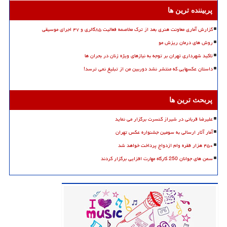
پربیننده ترین ها
گزارش آماری معاونت هنری بعد از ترک مخاصمه فعالیت ۸۵گالری و ۴۷ اجرای موسیقی
روش های درمان ریزش مو
تاکید شهرداری تهران بر توجه به نیازهای ویژه زنان در بحران ها
داستان عکسهایی که منتشر نشد دوربین من از تبلیغ نمی ترسد!
پربحث ترین ها
علیرضا قربانی در شیراز کنسرت برگزار می نماید
آمار آثار ارسالی به سومین جشنواره عکس تهران
۴۵۰ هزار فقره وام ازدواج پرداخت خواهد شد
سمن های جوانان 250 کارگاه مهارت افزایی برگزار کردند