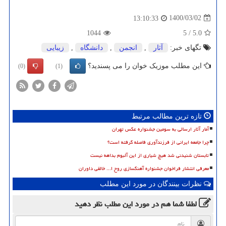
1400/03/02
13:10:33
1044
5
/
5.0
تگهای خبر:
آثار
,
انجمن
,
دانشگاه
,
زیبایی
این مطلب موزیک خوان را می پسندید؟
(0)
(1)
تازه ترین مطالب مرتبط
آمار آثار ارسالی به سومین جشنواره عکس تهران
چرا جامعه ایرانی از فرزندآوری فاصله گرفته است؟
تابستان شنیدنی شد هیچ شیاری از این آلبوم بداهه نیست
معرفی انتشار فراخوان جشنواره آهنگسازی روح ا... خالقی داوران
نظرات بینندگان در مورد این مطلب
لطفا شما هم
در مورد این مطلب
نظر دهید