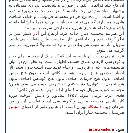
آن کاخ بلند فرانمایی کنم. در صورت و شخصیت پردازی همچنان به
پیشنهاد استاد صدیقی توجه داشتم که در نظر مخاطب پذیرفته شده
و آشنا است. در مجموع هر دو مجسمه فردوسی و خیام، شباهت
هایی با هم دارند که می تواند به شباهت این دو فرزانه ارتباط داشته
باشد و هیچکدام شاعری شوریده و عارفی سرمست نیستند.
این هنرمند مجسمه ساز اضافه کرد: ارتفاع این
آثار
شش متر در
نظر گرفته شده و ابعاد افقی آثار به نسبت طرح متفاوت می باشد.
متریال آثار به سبب شرایط زمان و بودجه معمولاً کامپوزیت در نظر
گرفته می شود.
عرب نرمی در آخر در پاسخ به این که کدام یک از مجسمه های خیام
و فردوسی کارهای بهتری هستند، اظهار داشت: به نظر من در میان
مجسمه هایی که از فردوسی و خیام تولید شده است بدون شک آثار
استاد صدیقی هنوز بهترین هستند. کافی است بدون هیچ تزئین
اضافه، بدون هیچ جزییات اضافه، بدون هیچ کوشش اضافه، بدون
هیچ تحمیل یا اغوایی! دقت کنیم که تعریف خوب می شود همین؛
مجسمه خوب، متریال خوب، فضای ارائه خوب، همه چیز کافی!
هادی عرب نرمی متولد ۱۳۵۷ نیشابور و دانش آموخته دوره
کارشناسی مجسمه سازی و کارشناسی ارشد نقاشی از پردیس
هنرهای زیبا،
دانشگاه
تهران است. او همین طور از اعضای
انجمن
هنرمندان مجسمه ساز ایران است.
منبع:
musicreader.ir