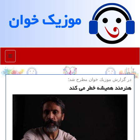
موزیك خوان
منو
در گزارش موزیك خوان مطرح شد؛
هنرمند همیشه خطر می كند