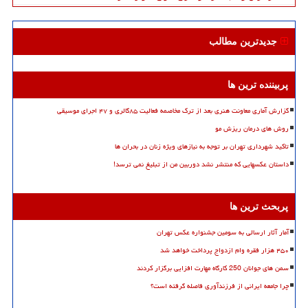
جدیدترین مطالب
پربیننده ترین ها
گزارش آماری معاونت هنری بعد از ترک مخاصمه فعالیت ۸۵گالری و ۴۷ اجرای موسیقی
روش های درمان ریزش مو
تاکید شهرداری تهران بر توجه به نیازهای ویژه زنان در بحران ها
داستان عکسهایی که منتشر نشد دوربین من از تبلیغ نمی ترسد!
پربحث ترین ها
آمار آثار ارسالی به سومین جشنواره عکس تهران
۴۵۰ هزار فقره وام ازدواج پرداخت خواهد شد
سمن های جوانان 250 کارگاه مهارت افزایی برگزار کردند
چرا جامعه ایرانی از فرزندآوری فاصله گرفته است؟