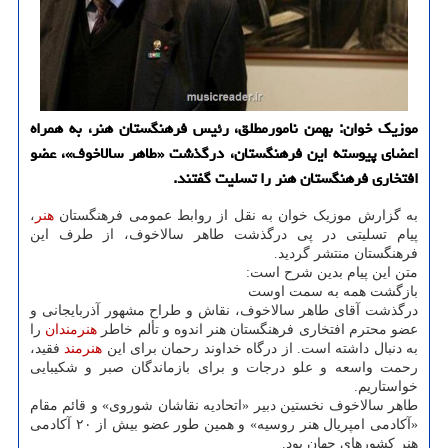
موزیک خوان: بهمن نامورمطلق، رئیس فرهنگستان هنر، به همراه
اعضای پیوسته این فرهنگستان، درگذشت «طاهر سالاخوف»، عضو
افتخاری فرهنگستان هنر را تسلیت گفتند.
به گزارش موزیک خوان به نقل از روابط عمومی فرهنگستان
هنر
،
پیام تسلیتی در پی درگذشت طاهر سالاخوف، از طرف این
فرهنگستان منتشر گردید.
متن این پیام بدین شرح است:
بازگشت همه به سمت اوست
درگذشت آقای طاهر سالاخوف، نقاش و طراح مشهور آذربایجانی و
عضو محترم افتخاری فرهنگستان هنر اندوه و تألم خاطر
هنرمندان
را
به دنبال داشته است. از درگاه خداوند رحمان برای این
هنرمند
فقید،
رحمت واسعه و علو درجات و برای بازماندگان صبر و شکیبایی
خواستاریم.
طاهر سالاخوف نخستین دبیر «اتحادیه نقاشان شوروی» و قائم مقام
«آکادمی امپریال هنر روسیه» و همین طور عضو بیش از ۲۰ آکادمی
هنر کشورهای جهان بود.