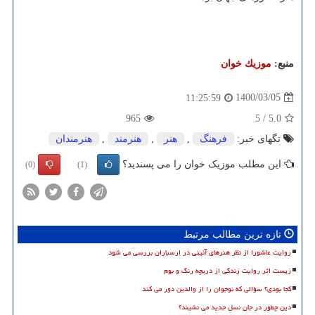
منبع:
موزیك خوان
1400/03/05
11:25:59
965
5
/
5.0
تگهای خبر:
فرهنگ
,
هنر
,
هنرمند
,
هنرمندان
این مطلب موزیک خوان را می پسندید؟
(0)
(1)
تازه ترین مطالب مرتبط
روایت عاشورا از نظر هنرهای آئینی در ارسباران بررسی می شود
زیست اثر روایت زندگی از دریچه رنگ و بوم
کجا بودی؟ سؤالی که نوجوان را از والدین دور می کند
دین چطور در جان نسل جدید می نشیند؟