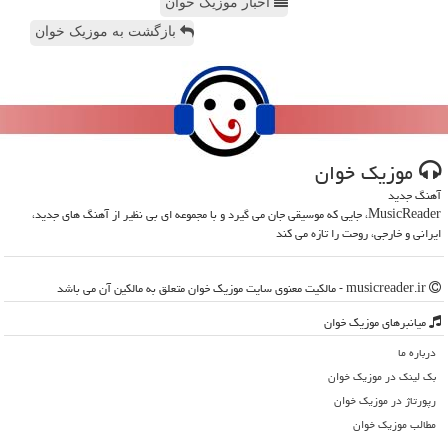
اخبار موزیک خوان
بازگشت به موزیک خوان
موزیك خوان
آهنگ جدید
MusicReader، جایی که موسیقی جان می گیرد و با مجموعه ای بی نظیر از آهنگ های جدید،
ایرانی و خارجی، روحت را تازه می کند
musicreader.ir - مالکیت معنوی سایت موزیك خوان متعلق به مالکین آن می باشد
میانبرهای موزیك خوان
درباره ما
بک لینک در موزیك خوان
رپورتاژ در موزیك خوان
مطالب موزیك خوان