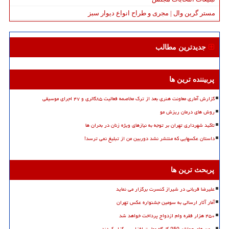
مستر گرین وال | مجری و طراح انواع دیوار سبز
جدیدترین مطالب
پربیننده ترین ها
گزارش آماری معاونت هنری بعد از ترک مخاصمه فعالیت ۸۵گالری و ۴۷ اجرای موسیقی
روش های درمان ریزش مو
تاکید شهرداری تهران بر توجه به نیازهای ویژه زنان در بحران ها
داستان عکسهایی که منتشر نشد دوربین من از تبلیغ نمی ترسد!
پربحث ترین ها
علیرضا قربانی در شیراز کنسرت برگزار می نماید
آمار آثار ارسالی به سومین جشنواره عکس تهران
۴۵۰ هزار فقره وام ازدواج پرداخت خواهد شد
سمن های جوانان 250 کارگاه مهارت افزایی برگزار کردند