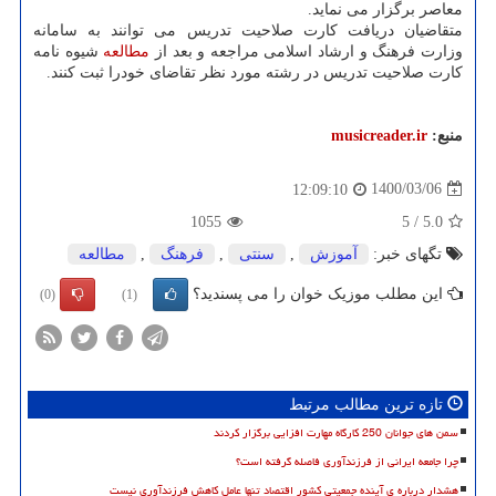
معاصر برگزار می نماید.
متقاضیان دریافت کارت صلاحیت تدریس می توانند به سامانه
وزارت فرهنگ و ارشاد اسلامی مراجعه و بعد از
مطالعه
شیوه نامه
کارت صلاحیت تدریس در رشته مورد نظر تقاضای خودرا ثبت کنند.
منبع:
musicreader.ir
1400/03/06
12:09:10
1055
5
/
5.0
تگهای خبر:
آموزش
,
سنتی
,
فرهنگ
,
مطالعه
این مطلب موزیک خوان را می پسندید؟
(0)
(1)
تازه ترین مطالب مرتبط
سمن های جوانان 250 کارگاه مهارت افزایی برگزار کردند
چرا جامعه ایرانی از فرزندآوری فاصله گرفته است؟
هشدار درباره ی آینده جمعیتی کشور اقتصاد تنها عامل کاهش فرزندآوری نیست