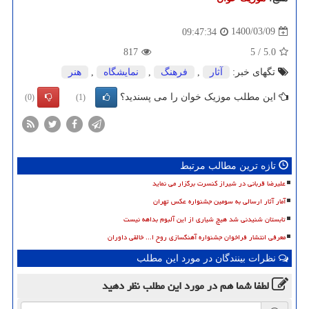
1400/03/09
09:47:34
817
5
/
5.0
تگهای خبر:
آثار
,
فرهنگ
,
نمایشگاه
,
هنر
این مطلب موزیک خوان را می پسندید؟
(0)
(1)
تازه ترین مطالب مرتبط
علیرضا قربانی در شیراز کنسرت برگزار می نماید
آمار آثار ارسالی به سومین جشنواره عکس تهران
تابستان شنیدنی شد هیچ شیاری از این آلبوم بداهه نیست
معرفی انتشار فراخوان جشنواره آهنگسازی روح ا... خالقی داوران
نظرات بینندگان در مورد این مطلب
لطفا شما هم
در مورد این مطلب
نظر دهید