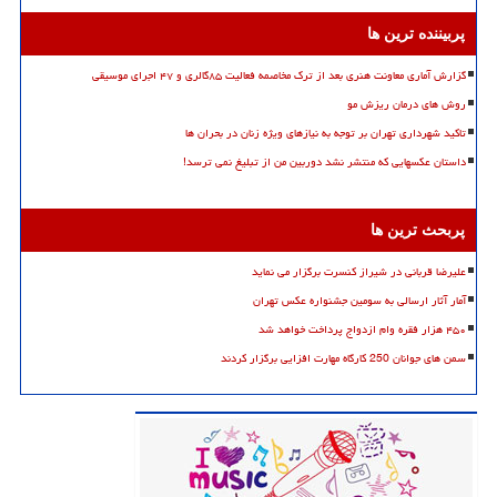
پربیننده ترین ها
گزارش آماری معاونت هنری بعد از ترک مخاصمه فعالیت ۸۵گالری و ۴۷ اجرای موسیقی
روش های درمان ریزش مو
تاکید شهرداری تهران بر توجه به نیازهای ویژه زنان در بحران ها
داستان عکسهایی که منتشر نشد دوربین من از تبلیغ نمی ترسد!
پربحث ترین ها
علیرضا قربانی در شیراز کنسرت برگزار می نماید
آمار آثار ارسالی به سومین جشنواره عکس تهران
۴۵۰ هزار فقره وام ازدواج پرداخت خواهد شد
سمن های جوانان 250 کارگاه مهارت افزایی برگزار کردند