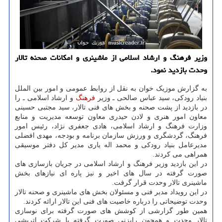
وزیر فرهنگ و ارشاد اسلامی از ماشینری و امكانات صحنه تالار
وحدت بازدید نمود.
به گزارش موزیک خوان به نقل از روابط عمومی و امور بین الملل
بنیاد رودکی، سید عباس صالحی ـ وزیر
فرهنگ
و ارشاد اسلامی ـ را
در بازدید از پشت صحنه و بخش های فنی تالار، سید مجتبی حسینی
معاون امور هنری و لادن حیدری معاون توسعه مدیریت و منابع
وزارت فرهنگ و ارشاد اسلامی، هادی جعفری نژاد، رئیس امور
فرهنگ، گردشگری و ورزش سازمان برنامه و بودجه، مهدی افضلی
مدیرعامل بنیاد رودکی و محمد اله یاری مدیر کل دفتر موسیقی
همراهی می کردند.
در این بازدید وزیر فرهنگ و ارشاد اسلامی در جریان بازسازی های
صورت گرفته در سال های اخیر و نیز پاره ای نیازهای بخش
ماشینری تالار وحدت قرار گرفت.
در این رویداد مدیر فنی و مسئولان بخش های ماشینری و صحنه تالار
وحدت توضیحاتی را درباره خاصیت های فنی این تالار ارائه کردند.
همین طور گزارشی از کوشش های صورت گرفته برای نوسازی
تالار وحدت و همچون رایزنی صورت گرفته با شرکت اتریشی