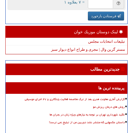
= ۷ بعلاوه ۱
فرستادن بازخورد
لینک دوستان موزیك خوان
تبلیغات انتخابات مجلس
مستر گرین وال | مجری و طراح انواع دیوار سبز
جدیدترین مطالب
پربیننده ترین ها
گزارش آماری معاونت هنری بعد از ترک مخاصمه فعالیت ۸۵گالری و ۴۷ اجرای موسیقی
روش های درمان ریزش مو
تاکید شهرداری تهران بر توجه به نیازهای ویژه زنان در بحران ها
داستان عکسهایی که منتشر نشد دوربین من از تبلیغ نمی ترسد!