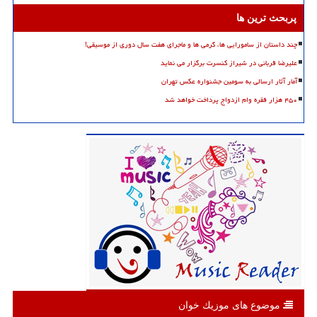
پربحث ترین ها
چند داستان از سامورایی ها، گرمی ها و ماجرای هفت سال دوری از موسیقی!
علیرضا قربانی در شیراز کنسرت برگزار می نماید
آمار آثار ارسالی به سومین جشنواره عکس تهران
۴۵۰ هزار فقره وام ازدواج پرداخت خواهد شد
موضوع های موزیك خوان