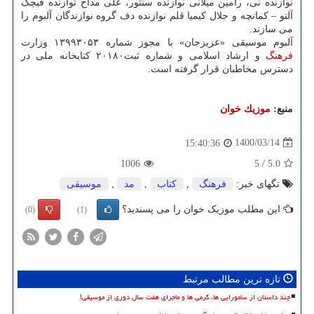
نوازنده نی، رامین میلانی نوازنده سنتور، علی مداح نوازنده قیچک
آلتو – کمانچه و جلال کیمیا قلم نوازنده دف گروه نوازندگان آلبوم را
می سازند.
آلبوم موسیقی «عزیزجان» با مجوز شماره ۱۳۹۹۳۰۵۳ وزارت
فرهنگ
و ارشاد اسلامی و شماره ثبت۲۰۱۸۰ کتابخانه ملی در
دسترس مخاطبان قرار گرفته است.
منبع:
موزیك خوان
1400/03/14
15:40:36
1006
5
/
5.0
تگهای خبر:
فرهنگ
,
كتاب
,
مد
,
موسیقی
این مطلب موزیک خوان را می پسندید؟
(0)
(1)
تازه ترین مطالب مرتبط
چند داستان از سامورایی ها، گرمی ها و ماجرای هفت سال دوری از موسیقی!