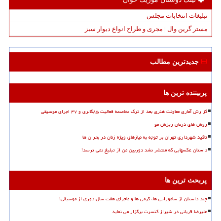
تبلیغات انتخابات مجلس
مستر گرین وال | مجری و طراح انواع دیوار سبز
جدیدترین مطالب
پربیننده ترین ها
گزارش آماری معاونت هنری بعد از ترک مخاصمه فعالیت ۸۵گالری و ۴۷ اجرای موسیقی
روش های درمان ریزش مو
تاکید شهرداری تهران بر توجه به نیازهای ویژه زنان در بحران ها
داستان عکسهایی که منتشر نشد دوربین من از تبلیغ نمی ترسد!
پربحث ترین ها
چند داستان از سامورایی ها، گرمی ها و ماجرای هفت سال دوری از موسیقی!
علیرضا قربانی در شیراز کنسرت برگزار می نماید