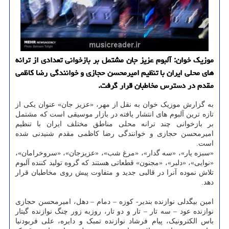
موزیک خوان: آلبوم عزیز جان مشتمل بر بازخوانی تعدادی از ترانه
های محلی ایران با تنظیم امیرمحسن حجازی و خوانندگی رضا کاظمی
مقدم در دسترس مخاطبان قرار گرفت.
به گزارش موزیک خوان به نقل از مهر، «عزیز جان» عنوان یکی از
تازه ترین آلبوم های انتشار یافته در بازار موسیقی است که مشتمل
بر بازخوانی چند ترانه محلی مناطق مختلف ایران با تنظیم
امیرمحسن حجازی و خوانندگی رضا کاظمی مقدم شنیدنی شده
است.
«سبزه یار»، «سه گدار»، «مرغ شب»، «عزیزجان»، «سروخرامان»،
«نوایی»، «دلبر»، «مجنون» قطعاتی هستند که گروه تولید کننده آلبوم
تلاش نموده آنرا در قالبی جدید و متفاوت پیش روی مخاطبان قرار
دهد.
امین بیگدلی نوازنده بندیر- کوزه – دمام – دهل، امیرمحسن حجازی
نوازنده عود – سه تار – تار و دو تار، روزبه زور چنگ نوازنده گیتار
باس الکترونیک، پیام فرشاد نوازنده تمبک و دایره، علی فربودنیا