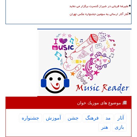
علیرضا قربانی در شیراز کنسرت برگزار می نماید
آمار آثار ارسالی به سومین جشنواره عکس تهران
موضوع های موزیك خوان
آثار
مد
فرهنگ
جشن
آموزش
جشنواره
بازی
هنر