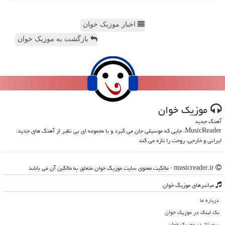
اخبار موزیک خوان
بازگشت به موزیک خوان
موزیك خوان
آهنگ جدید
MusicReader، جایی که موسیقی جان می گیرد و با مجموعه ای بی نظیر از آهنگ های جدید،
ایرانی و خارجی، روحت را تازه می کند
musicreader.ir - مالکیت معنوی سایت موزیك خوان متعلق به مالکین آن می باشد
میانبرهای موزیك خوان
درباره ما
بک لینک در موزیك خوان
رپورتاژ در موزیك خوان