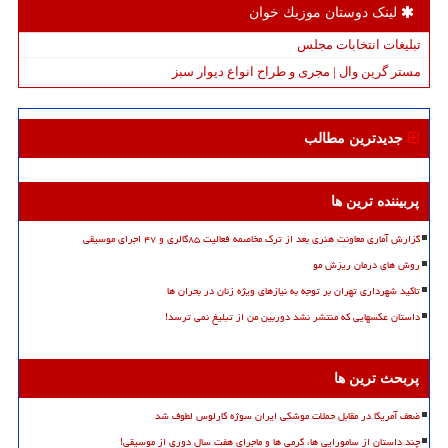
لینک دوستان موزیك خوان
تبلیغات انتخابات مجلس
مستر گرین وال | مجری و طراح انواع دیوار سبز
جدیدترین مطالب
پربیننده ترین ها
گزارش آماری معاونت هنری بعد از ترک مخاصمه فعالیت ۸۵گالری و ۴۷ اجرای موسیقی
روش های درمان ریزش مو
تاکید شهرداری تهران بر توجه به نیازهای ویژه زنان در بحران ها
داستان عکسهایی که منتشر نشد دوربین من از تبلیغ نمی ترسد!
پربحث ترین ها
ضعف آمریکا در مقابل حملات موشکی ایران سوژه کارلوس لطوف شد
چند داستان از سامورایی ها، گرمی ها و ماجرای هفت سال دوری از موسیقی!