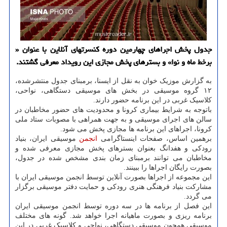
جدول پخش اجراهای چهارمین دوره کنسرتهای آنلاین با عنوان «
برخط ماه و نوا» و بسترهای پخش مجازی این رویداد معرفی گشتند.
به گزارش موزیک خوان به نقل از ایسنا، برمبنای جدول منتشرشده،
۱۲ گروه موسیقی در بخش های موسیقی دستگاهی، نواحی،
کلاسیک غربی در این برنامه حضور دارند‎.
باتوجه به شرایط بیماری کرونا و محدودیت های حضور مخاطبان در
سالن های اجرای موسیقی و به جهت همراهی با مصوبات ستاد ملی
کرونا، اجراهای این برنامه ها مجازی پخش می شود.
برهمین اساس، صفحات اینستاگرامی
انجمن
موسیقی ایران، بنیاد
رودکی و هفدانگ بعنوان بسترهای پخش مجازی معرفی شده و
مخاطبان می توانند برمبنای زمان بندی مشخص شده در جدول،
بصورت رایگان اجراها را ببینند.
این مجموعه از اجراها بصورت آنلاین توسط انجمن موسیقی ایران با
مشارکت بنیاد فرهنگی هنری رودکی و حمایت دفتر موسیقی برگزار
می گردد.
این فصل از برنامه ها در سه دوره توسط انجمن موسیقی ایران
برنامه ریزی و بصورت ماهیانه اجرا خواهد شد. گونه های مختلف
موسیقی همچون موسیقی دستگاهی، نواحی و کلاسیک غربی در این