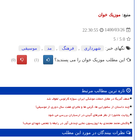
منبع:
موزیك خوان
1400/03/26
22:30:55
5
/
5.0
تگهای خبر:
شهرداری
,
فرهنگ
,
مد
,
موسیقی
این مطلب موزیک خوان را می پسندید؟
(0)
(1)
تازه ترین مطالب مرتبط
ضعف آمریکا در مقابل حملات موشکی ایران سوژه کارلوس لطوف شد
چند داستان از سامورایی ها، گرمی ها و ماجرای هفت سال دوری از موسیقی!
روایت عاشورا از نظر هنرهای آئینی در ارسباران بررسی می شود
واکنش محمد معتمدی به اپوزیسون نمایی چندش آور در رابطه با تفحص شهدای میناب!
نظرات بینندگان در مورد این مطلب