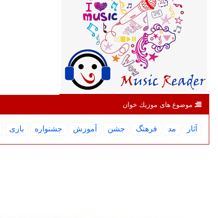
موضوع های موزیك خوان
آثار
مد
فرهنگ
جشن
آموزش
جشنواره
بازی