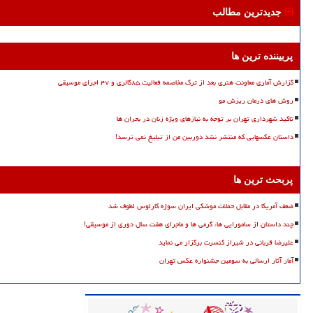
جدیدترین مطالب
پربیننده ترین ها
گزارش آماری معاونت هنری بعد از ترک مخاصمه فعالیت ۸۵گالری و ۴۷ اجرای موسیقی
روش های درمان ریزش مو
تاکید شهرداری تهران بر توجه به نیازهای ویژه زنان در بحران ها
داستان عکسهایی که منتشر نشد دوربین من از تبلیغ نمی ترسد!
پربحث ترین ها
ضعف آمریکا در مقابل حملات موشکی ایران سوژه کارلوس لطوف شد
چند داستان از سامورایی ها، گرمی ها و ماجرای هفت سال دوری از موسیقی!
علیرضا قربانی در شیراز کنسرت برگزار می نماید
آمار آثار ارسالی به سومین جشنواره عکس تهران