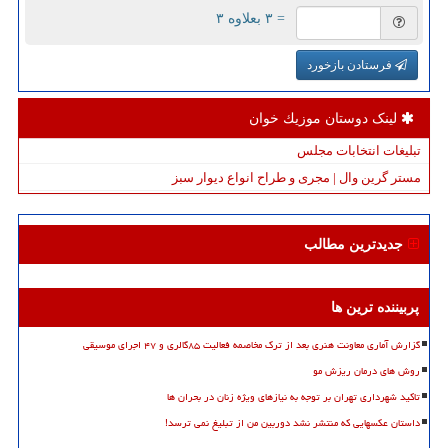
= ۳ بعلاوه ۳
فرستادن بازخورد
لینک دوستان موزیك خوان
تبلیغات انتخابات مجلس
مستر گرین وال | مجری و طراح انواع دیوار سبز
جدیدترین مطالب
پربیننده ترین ها
گزارش آماری معاونت هنری بعد از ترک مخاصمه فعالیت ۸۵گالری و ۴۷ اجرای موسیقی
روش های درمان ریزش مو
تاکید شهرداری تهران بر توجه به نیازهای ویژه زنان در بحران ها
داستان عکسهایی که منتشر نشد دوربین من از تبلیغ نمی ترسد!