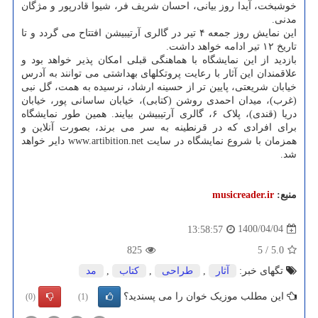
خوشبخت، آیدا روز بیانی، احسان شریف فر، شیوا قادرپور و مژگان
مدنی.
این نمایش روز جمعه ۴ تیر در گالری آرتیبیشن افتتاح می گردد و تا
تاریخ ۱۲ تیر ادامه خواهد داشت.
بازدید از این نمایشگاه با هماهنگی قبلی امکان پذیر خواهد بود و
علاقمندان این آثار با رعایت پروتکلهای بهداشتی می توانند به آدرس
خیابان شریعتی، پایین تر از حسینه ارشاد، نرسیده به همت، گل نبی
(غرب)، میدان احمدی روشن (کتابی)، خیابان ساسانی پور، خیابان
دریا (قندی)، پلاک ۶، گالری آرتیبیشن بیایند. همین طور نمایشگاه
برای افرادی که در قرنطینه به سر می برند، بصورت آنلاین و
همزمان با شروع نمایشگاه در سایت www.artibition.net دایر خواهد
شد.
منبع:
musicreader.ir
1400/04/04
13:58:57
825
5
/
5.0
تگهای خبر:
آثار
,
طراحی
,
كتاب
,
مد
این مطلب موزیک خوان را می پسندید؟
(0)
(1)