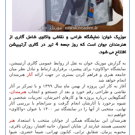
موزیک خوان: نمایشگاه طراحی و نقاشی واکاوی شامل آثاری از
هنرمندان جوان است که روز جمعه 4 تیر در گالری آرتیبیشن
افتتاح می شود.
به گزارش موزیک خوان به نقل از روابط عمومی گالری آرتیبیشن،
نمایشگاه «واکاوی» برای پیشبرد، برقراری ارتباط و تبادل نظر میان
جامعه هنری و فراهم کردن بستری در جهت ارائه
آثار
هنرمندان
انجام خواهد شد.
آغاز به کار این پروژه از بهمن ماهِ سال ۱۳۹۹ و با تمرکز بر آثار
نقاشی و طراحی رقم خورد و بعد از جستجو و انتخاب
هنرمندان
،
گفتگوهایی درباره پروژه ها و کارهای اخیرشان، تجربیات شخصی و
شیوه برخورد با آثارشان انجام گرفت و سرانجام با بررسی آثار
نهایی، منتخبی از آنها را در نمایشگاه تیر ۱۴۰۰ با عنوان «واکاوی»
خواهیم دید.
هنرمندان این نمایشگاه همگی از جوانان منتخب با استعداد
هنر
تجسمی هستند عبارتند از: شایان استوار، حانیه افشار، روژان باقری،
محبوبه پرنیان، شقایق ترابی، کتایون تهرانی، شیما خضری، شیوا