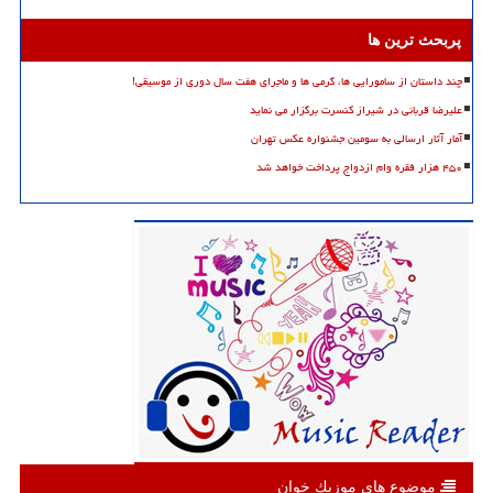
پربحث ترین ها
چند داستان از سامورایی ها، گرمی ها و ماجرای هفت سال دوری از موسیقی!
علیرضا قربانی در شیراز کنسرت برگزار می نماید
آمار آثار ارسالی به سومین جشنواره عکس تهران
۴۵۰ هزار فقره وام ازدواج پرداخت خواهد شد
موضوع های موزیك خوان