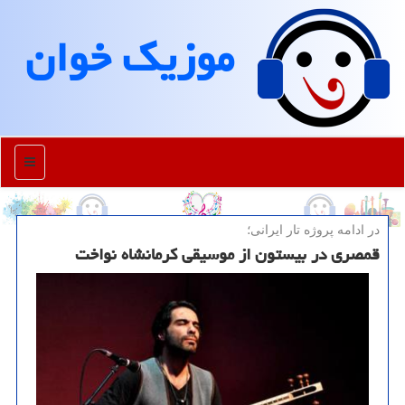
موزیك خوان
منو
در ادامه پروژه تار ایرانی؛
قمصری در بیستون از موسیقی كرمانشاه نواخت