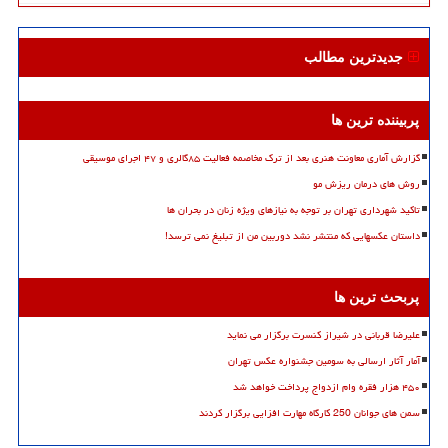
جدیدترین مطالب
پربیننده ترین ها
گزارش آماری معاونت هنری بعد از ترک مخاصمه فعالیت ۸۵گالری و ۴۷ اجرای موسیقی
روش های درمان ریزش مو
تاکید شهرداری تهران بر توجه به نیازهای ویژه زنان در بحران ها
داستان عکسهایی که منتشر نشد دوربین من از تبلیغ نمی ترسد!
پربحث ترین ها
علیرضا قربانی در شیراز کنسرت برگزار می نماید
آمار آثار ارسالی به سومین جشنواره عکس تهران
۴۵۰ هزار فقره وام ازدواج پرداخت خواهد شد
سمن های جوانان 250 کارگاه مهارت افزایی برگزار کردند