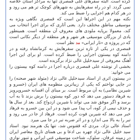
کرده است. البته سفرهای علی قمصری تنها به مراکز استان خلاصه
نمی گردد. او در راه سفرهایش به شهرهای کوچک تر هم می رود و
در هر کدام هم اجرایی را ضبط می کند.
نکته مهم در این اجراها این است که قمصری نگاهی ویژه به
موسیقی مناطق مختلف دارد. یعنی آثاری که برای اجرا انتخاب می
کند، معمولا برپایه ملودی های معروفِ آن منطقه است. همینطور
یادی از بزرگان موسیقی هر شهر و هر منطقه از دیگر نکاتی است
که در پروژه ی «تار ایرانی»
مد
نظر است.
قمصری در یکی از تازه ترین سفرهایش به کرمانشاه رفته و در
دامنه کوه بیستون اجرایی را ضبط کرده است. او برای این اجرا
آهنگ معروفی از سیدخلیل عالی نژاد برگزیده است.
بخشی از نوشته علی قمصری درباره اجرا در دامنه کوه بیستون را
می خوانید:
در بیستون اثری از استاد سیدخلیل عالی نژاد (متولد شهر صحنه) را
در جایی نواختم که یکی از زیباترین منظومه های ایران (خسرو و
شیرین نظامی) به آن مربوط است. بر مبنای آن افسانه خسروپرویز
به فرهاد دستور می دهد که دور کوه بیستون را برش بزند تا به آب
برسد و اگر موفق شد می تواند با شیرین ازدواج کند. بعد از سال ها
و حذف نیمی از کوه، آب پیدا می شود و در این بین خسرو به فرهاد
خبر می دهد که شیرین فوت کرده است. فرهاد از جا در می رود و
تبر را به بالا می اندازد و در اثر ضربه تبر در جا می میرد.
استاد عالی نژاد، مردی که ققنوس شد، تنها یک هنرمند نبود. استاد
سید خلیل عالی نژاد چهره بی ادعا و بی همتای تاریخ معاصر ایران
در زمینه عرفان، سلوک، شناخت موسیقی غنی ایرانی و تنبور نوازی