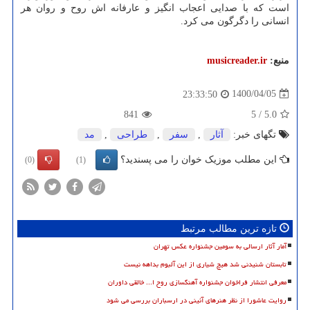
است که با صدایی اعجاب انگیز و عارفانه اش روح و روان هر
انسانی را دگرگون می کرد.
منبع:
musicreader.ir
1400/04/05
23:33:50
841
5
/
5.0
تگهای خبر:
آثار
,
سفر
,
طراحی
,
مد
این مطلب موزیک خوان را می پسندید؟
(0)
(1)
تازه ترین مطالب مرتبط
آمار آثار ارسالی به سومین جشنواره عکس تهران
تابستان شنیدنی شد هیچ شیاری از این آلبوم بداهه نیست
معرفی انتشار فراخوان جشنواره آهنگسازی روح ا... خالقی داوران
روایت عاشورا از نظر هنرهای آئینی در ارسباران بررسی می شود