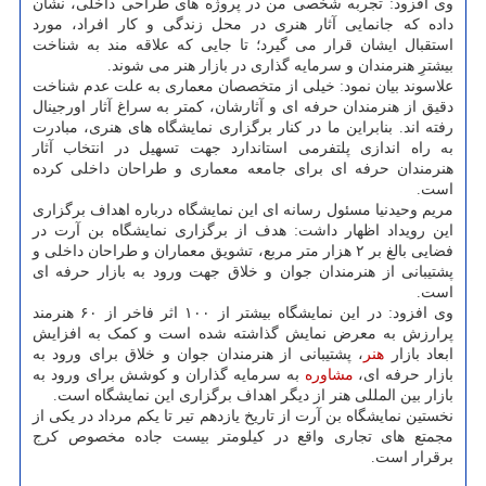
وی افزود: تجربه شخصی من در پروژه های طراحی داخلی، نشان
داده که جانمایی آثار هنری در محل زندگی و کار افراد، مورد
استقبال ایشان قرار می گیرد؛ تا جایی که علاقه مند به شناخت
بیشترِ هنرمندان و سرمایه گذاری در بازار هنر می شوند.
علاسوند بیان نمود: خیلی از متخصصان معماری به علت عدم شناخت
دقیق از هنرمندان حرفه ای و آثارشان، کمتر به سراغ آثار اورجینال
رفته اند. بنابراین ما در کنار برگزاری نمایشگاه های هنری، مبادرت
به راه اندازی پلتفرمی استاندارد جهت تسهیل در انتخاب آثار
هنرمندان حرفه ای برای جامعه معماری و طراحان داخلی کرده
است.
مریم وحیدنیا مسئول رسانه ای این نمایشگاه درباره اهداف برگزاری
این رویداد اظهار داشت: هدف از برگزاری نمایشگاه بن آرت در
فضایی بالغ بر ۲ هزار متر مربع، تشویق معماران و طراحان داخلی و
پشتیبانی از هنرمندان جوان و خلاق جهت ورود به بازار حرفه ای
است.
وی افزود: در این نمایشگاه بیشتر از ۱۰۰ اثر فاخر از ۶۰ هنرمند
پرارزش به معرض نمایش گذاشته شده است و کمک به افزایش
ابعاد بازار
هنر
، پشتیبانی از هنرمندان جوان و خلاق برای ورود به
بازار حرفه ای،
مشاوره
به سرمایه گذاران و کوشش برای ورود به
بازار بین المللی هنر از دیگر اهداف برگزاری این نمایشگاه است.
نخستین نمایشگاه بن آرت از تاریخ یازدهم تیر تا یکم مرداد در یکی از
مجمتع های تجاری واقع در کیلومتر بیست جاده مخصوص کرج
برقرار است.