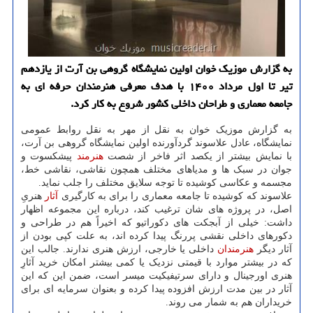
به گزارش موزیک خوان اولین نمایشگاه گروهی بن آرت از یازدهم
تیر تا اول مرداد ۱۴۰۰ با هدف معرفی هنرمندان حرفه ای به
جامعه معماری و طراحان داخلی کشور شروع به کار کرد.
به گزارش موزیک خوان به نقل از مهر به نقل روابط عمومی
نمایشگاه، عادل علاسوند گردآورنده اولین نمایشگاه گروهی بن آرت،
با نمایش بیشتر از یکصد اثر فاخر از شصت
هنرمند
پیشکسوت و
جوان در سبک ها و مدیاهای مختلف همچون نقاشی، نقاشی خط،
مجسمه و عکاسی کوشیده تا توجه سلایق مختلف را جلب نماید.
علاسوند که کوشیده تا جامعه معماری را برای به کارگیری
آثار
هنریِ
اصل، در پروژه های شان ترغیب کند، درباره این مجموعه اظهار
داشت: خیلی از آبجکت های دکوراتیو که اخیراً هم در طراحی و
دکورهای داخلی نقشی پررنگ پیدا کرده اند، به علت کپی بودن از
آثار دیگر
هنرمندان
داخلی یا خارجی، ارزش هنری ندارند. جالب این
که در بیشتر موارد با قیمتی نزدیک یا کمی بیشتر امکان خرید آثارِ
هنری اورجینال و دارای سرتیفیکیت میسر است، ضمن این که این
آثار در بین مدت ارزش افزوده پیدا کرده و بعنوان سرمایه ای برای
خریداران هم به شمار می روند.