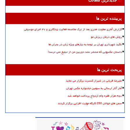
جدیدترین مطالب
پربیننده ترین ها
گزارش آماری معاونت هنری بعد از ترک مخاصمه فعالیت ۸۵گالری و ۴۷ اجرای موسیقی
روش های درمان ریزش مو
تاکید شهرداری تهران بر توجه به نیازهای ویژه زنان در بحران ها
داستان عکسهایی که منتشر نشد دوربین من از تبلیغ نمی ترسد!
پربحث ترین ها
علیرضا قربانی در شیراز کنسرت برگزار می نماید
آمار آثار ارسالی به سومین جشنواره عکس تهران
۴۵۰ هزار فقره وام ازدواج پرداخت خواهد شد
سمن های جوانان 250 کارگاه مهارت افزایی برگزار کردند