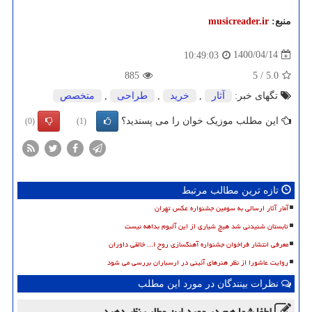
منبع:
musicreader.ir
1400/04/14
10:49:03
885
5
/
5.0
تگهای خبر:
آثار
,
خرید
,
طراحی
,
متخصص
این مطلب موزیک خوان را می پسندید؟
(0)
(1)
تازه ترین مطالب مرتبط
آمار آثار ارسالی به سومین جشنواره عکس تهران
تابستان شنیدنی شد هیچ شیاری از این آلبوم بداهه نیست
معرفی انتشار فراخوان جشنواره آهنگسازی روح ا... خالقی داوران
روایت عاشورا از نظر هنرهای آئینی در ارسباران بررسی می شود
نظرات بینندگان در مورد این مطلب
لطفا شما هم
در مورد این مطلب
نظر دهید