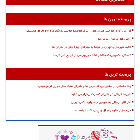
پربیننده ترین ها
گزارش آماری معاونت هنری بعد از ترک مخاصمه فعالیت ۸۵گالری و ۴۷ اجرای موسیقی
روش های درمان ریزش مو
تاکید شهرداری تهران بر توجه به نیازهای ویژه زنان در بحران ها
داستان عکسهایی که منتشر نشد دوربین من از تبلیغ نمی ترسد!
پربحث ترین ها
چند داستان از سامورایی ها، گرمی ها و ماجرای هفت سال دوری از موسیقی!
علیرضا قربانی در شیراز کنسرت برگزار می نماید
آمار آثار ارسالی به سومین جشنواره عکس تهران
۴۵۰ هزار فقره وام ازدواج پرداخت خواهد شد