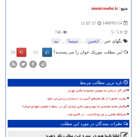
منبع:
musicreader.ir
1400/05/14
11:07:57
746
5
/
5.0
تگهای خبر:
انجمن
,
سینما
,
مد
این مطلب موزیک خوان را می پسندید؟
(0)
(1)
تازه ترین مطالب مرتبط
آمار آثار ارسالی به سومین جشنواره عکس تهران
روایت عاشورا از نظر هنرهای آئینی در ارسباران بررسی می شود
واکنش محمد معتمدی به اپوزیسون نمایی چندش آور در رابطه با تفحص شهدای میناب!
نمایشگاه نقاشی بر من چه گذشت... در گالری ملت
نظرات بینندگان در مورد این مطلب
لطفا شما هم
در مورد این مطلب
نظر دهید