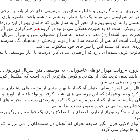
یم، مروری بر ماندگارترین و خاطره سازترین موسیقی های در ارتباط با برخی 
ن را به آن بسپاریم و از معبر آن به سال هایی که حالمان بهتر از این روزها
مین رویکرد است که به صورت هفتگی می توانید در گروه
هنر
خبرگزاری مهر آنرا 
رت سیدالشهدا (ع) مصادف شده، به سراغ موسیقی متن و تیتراژ سریال «مخت
ورایی است که پس از گذشت سال ها از تولید و پخش آن همچنان گل سرسبد سر
وردی است که بیننده اش را سر جای خود میخکوب می کند.
کوب کردن بیننده ای دارد که از همان ابتدای کار، درست با آغاز موسیقی با
روژه «روایت مهراز نواهای عاشورایی» به موسیقی متن سریال تلویزیونی ب
 باشد بدون تردید یکی از بهترین و گوش نوازترین آثاری است که آهنگساز کوش
 تصویر معرفی می شود.
ل زدنی امیر توسلی بعنوان آهنگساز با بهره مندی از مؤلفه های شنیداری م
د و به او فهماند که این موسیقی های نشأت گرفته و تولد یافته از باورها و من
طی متأسفانه بسیار کمیاب در موسیقی که کمتر هنرمندی دست به تجربه های این
خشان موسیقایی در حوزه تصویر دست پیدا نماییم.
 ماندگار، تیتراژ ابتدایی با صدای به اصطلاح بدوی یک خواننده و بازیگر بوم
ود.
نوای لالایی حزن انگیز صدیقه بحران که آنچنان دل شنوندگان را می لرزاند که
ابد خاموش نمی گردد.