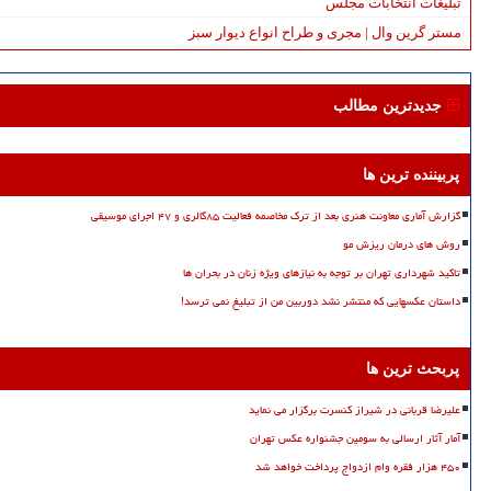
تبلیغات انتخابات مجلس
مستر گرین وال | مجری و طراح انواع دیوار سبز
جدیدترین مطالب
پربیننده ترین ها
گزارش آماری معاونت هنری بعد از ترک مخاصمه فعالیت ۸۵گالری و ۴۷ اجرای موسیقی
روش های درمان ریزش مو
تاکید شهرداری تهران بر توجه به نیازهای ویژه زنان در بحران ها
داستان عکسهایی که منتشر نشد دوربین من از تبلیغ نمی ترسد!
پربحث ترین ها
علیرضا قربانی در شیراز کنسرت برگزار می نماید
آمار آثار ارسالی به سومین جشنواره عکس تهران
۴۵۰ هزار فقره وام ازدواج پرداخت خواهد شد