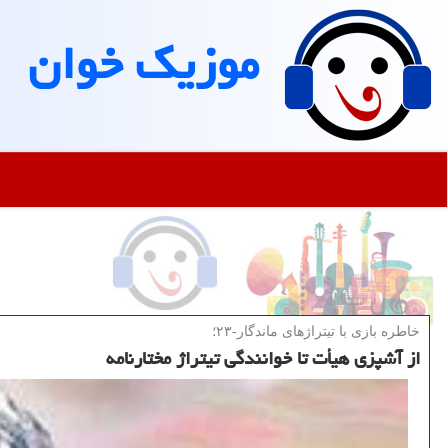
موزیك خوان
خاطره بازی با تیتراژهای ماندگار-۲۳؛
از آشپزی هیأت تا خوانندگی تیتراژ مختارنامه