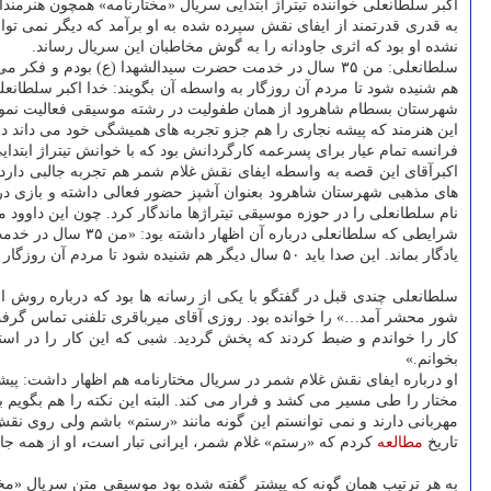
اکبر سلطانعلی خواننده تیتراژ ابتدایی سریال «مختارنامه» همچون هنرمن
به قدری قدرتمند از ایفای نقش سپرده شده به او برآمد که دیگر نمی تو
نشده او بود که اثری جاودانه را به گوش مخاطبان این سریال رساند.
هم شنیده شود تا مردم آن روزگار به واسطه آن بگویند: خدا اکبر سلطانع
شهرستان بسطام شاهرود از همان طفولیت در رشته موسیقی فعالیت نموده
فرانسه تمام عیار برای پسرعمه کارگردانش بود که با خوانش تیتراژ ابتدای
اکبرآقای این قصه به واسطه ایفای نقش غلام شمر هم تجربه جالبی دارد
های مذهبی شهرستان شاهرود بعنوان آشپز حضور فعالی داشته و بازی د
نام سلطانعلی را در حوزه موسیقی تیتراژها ماندگار کرد. چون این داوود میر
شرایطی که سلطانعل
یادگار بماند. این صدا باید ۵۰ سال دیگر هم شنیده شود تا مردم آن روزگار به واسطه آن بگویند: خدا اکبر سلطانعلی را بیامرزد»
سلطانعلی چندی قبل در گفتگو با یکی از رسانه ها بود که درباره روش
شور محشر آمد…» را خوانده بود. روزی آقای میرباقری تلفنی تماس گرفت و 
کار را خواندم و ضبط کردند که پخش گردید. شبی که این کار را در اس
بخوانم.»
او درباره ایفای نقش غلام شمر در سریال مختارنامه هم اظهار داشت: پیشنه
مختار را طی مسیر می کشد و فرار می کند. البته این نکته را هم بگویم
مهربانی دارند و نمی توانستم این گونه مانند «رستم» باشم ولی روی نقش
تاریخ
مطالعه
کردم که «رستم» غلام شمر، ایرانی تبار است
،
او از همه ج
به هر ترتیب همان گونه که پیشتر گفته شده بود موسیقی متن سریال «مخت