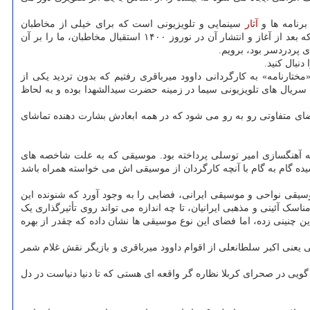
برنامه ها و
آثار
سینمایی و تلویزیونی است که برای خیلی از مخاطبان
دربرگیرنده خاطرات تلخ و شیرینی است و رجوع باردیگر به آنها برای ما در هر شرایطی می تواند یک دنیا خاطره به همراه داشته باشد. خاطره بازی که بعد از آغاز و انتشار آن در نوروز ۱۴۰۰ استقبال مخاطبان، ما را بر آن
ی پردردسر بود، برویم.
دنبال کنید.
ارنامه» به کارگردانی داوود میرباقری رفتیم که بدون تردید یکی از
یال های تلویزیونی سیما در زمینه حضرت سیدالشهدا بوده و به لحاظ
 فضای متفاوتی رو به رو می شود که در همه ابعادش بشارت دهنده تماشای
ه آهنگسازی امیر توسلی پرداخته بود. موسیقی که به علت شاخصه های
یده گام به گام با آنچه کارگردان از موسیقی اش می خواسته همراه باشد
وسیقی نواحی و موسیقی ایرانی، فضایی را به وجود آورد که شنونده این
اسک آئینی و مذهبی ایرانیان، تا چه اندازه می تواند روی تأثیرگذاری یک
 چنینی زده، اما فضای این نوع موسیقی ها نشان داده که چقدر از بهره
ی یعنی اکبر سلطانعلی از اقوام داوود میرباقری و بازیگر نقش غلام شمر
 گویی در صحرای کربلا نظاره گر واقعه ای هستی که تا دنیا دنیاست در دل