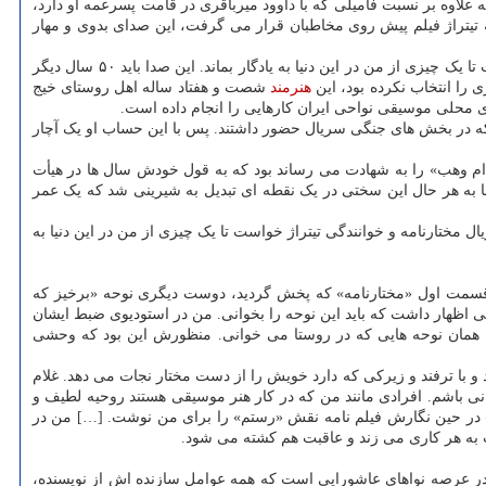
علاوه بر نسبت فامیلی که با داوود میرباقری در قامت پسرعمه او دارد،
ه تیتراژ فیلم پیش روی مخاطبان قرار می گرفت، این صدای بدوی و مهار
سلطانعلی: من ۳۵ سال در خدمت حضرت سیدالشهدا (ع) بودم و فکر می کنم ایشان به واسطه حضورم در سریال مختارنامه و خوانندگی تیتراژ خواست تا یک چیزی از من در این دنیا به یادگار بماند. این صدا باید ۵۰ سال دیگر
 را انتخاب نکرده بود، این
هنرمند
شصت و هفتاد ساله اهل روستای خیج
محلی موسیقی نواحی ایران کارهایی را انجام داده است.
داند در زمان تولید سریال «مختار نامه» مسئولیت ۱۰۰ نفر از سوارکارانی را داشت که در بخش های جنگی سریال حضور داشتند. پس با این حساب او یک آچار
«ام وهب» را به شهادت می رساند بود که به قول خودش سال ها در هیأت
به هر حال این سختی در یک نقطه ای تبدیل به شیرینی شد که یک عمر
 واسطه حضورم در سریال مختارنامه و خوانندگی تیتراژ خواست تا یک چیزی از من در این دنیا به
. قسمت اول «مختارنامه» که پخش گردید، دوست دیگری نوحه «برخیز که
لی اظهار داشت که باید این نوحه را بخوانی. من در استودیوی ضبط ایشان
دی همان نوحه هایی که در روستا می خوانی. منظورش این بود که وحشی
با ترفند و زیرکی که دارد خویش را از دست مختار نجات می دهد. غلام
نی باشم. افرادی مانند من که در کار هنر موسیقی هستند روحیه لطیف و
قری» در حین نگارش فیلم نامه نقش «رستم» را برای من نوشت. […] من در
 به هر کاری می زند و عاقبت هم کشته می شود.
ر در عرصه نواهای عاشورایی است که همه عوامل سازنده اش از نویسنده،