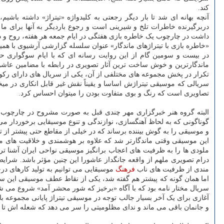
کند.
آنچه بهانه ای شد تا بار دیگر رجعتی به کلیدواژه «تیتراژ» داشته باش
داشت در چارچوب یک خاطره بازی هفتگی در ایام جمعه هر هفته، روح و ذهنما
«خاطره بازی با تیتراژهای ماندگار» عنوان سلسله گزارشی آرشیوی با ه
در بیست و سومین گام از این روایت رسانه ای که با ایام سوگواری حض
ماندگارترین و خوش ساخت ترین آثار تصویری در رابطه با مضامین عاش
تکرار در پخش مجموعه های مختلفی از آن، یکی از سریال های دارای رک
سریالی که موسیقی تیتراژش اساسا و یقیناً نقش غیر قابل انکاری در میخ
تصاویری است که رنگ و بوی متفاوت بودن را میتوان احساس کرد.
البته گروه هنر خبرگزاری مهر چندی قبل به صورت مشروح در چارچوب پ
گوناگونی که به لحاظ آهنگسازی، نوازندگی و تنوع موسیقایی برخوردار می
و موسیقی را به گوش بیننده برساند که در خیلی از مقاطع حتی پیشتر از
این موسیقی وقتی ماندگارتر شد که علاوه بر هوشمندی و خلاقیت های مثا
ملودی ها را به ظرفیت های اعجاب برانگیز موسیقی نواحی ایران آشنا تر کر
درام تصویری ملهم از واقعه جانگداز عاشورا این چنین مؤثر باشد. شرای
مندی از ظرفیت های ناب
فرهنگ
موسیقایی می توانیم به تولید کارهای در
اما همان گونه که پیشتر هم گفته شد، یکی از نقاط عطف موسیقی این سریال
سریال مختار نامه بود که با آگاه «برخیز که شور محشر آمد» شروع می ش
آغازی برای یک آخر بسیار جالب توجه در موسیقی تیتراژ پایانی مجموعه با 
و جانمان باقی می ماند و ندای مظلومیتی را سر می دهد که شعله اش تا 