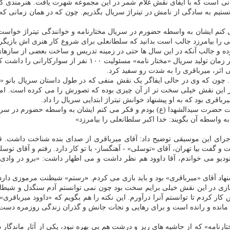
دانی است که با ایفای نقش غلام شمر در این مجموعه شهرت یافت. هنرمندی که 
انستیم به سادگی از نامش در تیتراژ سریال بگذریم. چون که در همان زمانی ک
لی را بیامرزد جالب است بدانید که سلطانعلی برای شروع کار هنری اش بازیگری
 و جالب آنکه در این سال ها حتی در زمینه تدریس و ساخت بعضی از سازهای 
این هنرمند که پیشه نجاری را هم جزو تجربه های همیشگی خود می 
ی اثر، میرباقری را به شدت رو سفید کرد.
. چون که وی در حالی ایفاگر یک نقش منفی که در طول داستان سریال بانو 
ر این نقش خیلی سخت تر از آن چیزی بوده که تصورش را می کرده است. اما 
باقری بود که به او پیشنهاد خوانش تیتراژ ابتدایی سریال را داد.
ی درباره آن اظهار داشته بود: «من ۳۵ سال در خدمت حضرت سیدالشهدا (ع) بودم و فکر می کنم ایشان به
 اجرای این موسیقی توضیح داد: آقای میرباقری از صدای بنده شناخت داشت
گفت بیا تهران، آقای «توسلی» - آهنگساز- با تو کار دارد. رفتم و آقای توس
تودیو می خواندم، آقا داوود هم نظر داشت و می اظهار داشت: «برو در وا
اد آقای «میرباقری» بود و باید بازی می کردم.
«
رستم» شیطنت مرموزی دارد و 
 بازی در این نقش خیلی برایم سخت بود چون نمی توانستم آدم سنگدل و شیطا
 کار کردم تا توانستم آنرا درآورم. این نکته را هم بگویم که «داوود میربا
ا مانده و رانده است و برای رهایی و نجات جانش و گذران زندگی روزمره دست
ارنامه» که از حاشیه های ریز و درشت هم بی بهره نبود، یکی از آثار ماندگا