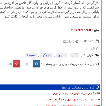
کارگردان، آهنگساز گرفته تا گروه اجرایی و نوازندگان تلاش بر آفرینش 
شرایطی که باعث عبور از خط قرمزهای فراوانی شد اما همین ساختارشکنی
پایانی سریال هم دربرگیرنده ساختارشکنی هایی بود که تا آن زمان به ک
برای شنیدن موسیقی تیتراژ پایانی سریال مختارنامه اینجا را کلیک کنید.
منبع:
musicreader.ir
1400/05/23
12:09:43
5
/
5.0
تگهای خبر:
آثار
,
بازی
,
بازیگر
,
سینما
این مطلب موزیک خوان را می پسندید؟
(0)
(1)
تازه ترین مطالب مرتبط
آمار آثار ارسالی به سومین جشنواره عکس تهران
تابستان شنیدنی شد هیچ شیاری از این آلبوم بداهه نیست
معرفی انتشار فراخوان جشنواره آهنگسازی روح ا... خالقی داوران