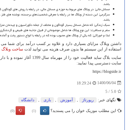
باشد.
مسائل مالی:
در وبلاگ های مربوط به حوزه ی مسائل مالی، در رابطه با روش های گوناگ
سرگرمی:
این دسته از وبلاگ ها در رابطه با معرفی شخصیت‌های برجسته، نوشته های طنز و خ
باشد.
سبک زندگی:
که شامل مسائل بسیار گوناگون و مختلف از جمله دکوراسیون و چیدمان منزل،
سفر و مسافرت:
این نوع وبلاگ ها شامل موضوعاتی از قبیل جاذبه های طبیعی و گردشگری، 
غذا و خوراکی:
که یکی از وبلاگ های محبوب بوده که در رابطه با انواع دستور پخت و آماد
داشتن وبلاگ مزایای بسیاری دارد و علاوه بر کسب درآمد برای شما می 
استفاده از این سیستم ها بدون صرف هزینه می توانید لذت
ساخت وبلاگ ر
سایت بلاگ ساید فعالیت خو
سایت دسترسی پیدا نمایید:
https://blogside.ir
1400/06/04
18:29:24
5
/
5.0
تگهای خبر:
رپورتاژ
,
آموزش
,
بازی
,
دانشگاه
این مطلب موزیک خوان را می پسندید؟
(0)
(1)