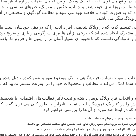
 در واقع می توان گفت که یک وبلاگ نویس تمامی نظرات درباره اخبار مختل
، خاطرات روزانه ی خود، شعر و ادبیات، عکس و موزیک، خبرهای سیاسی و اجت
 که به صورت کوتاه و خلاصه تهیه می شود و مطالب گوناگون و مختلفی در آن 
وبلاگ دیگر می باشد.
وهی تقسیم کرد، که در وبلاگ شخصی افراد آنچه را که در ذهن خودشان است 
 مشترک ایجاد شده اند که برخی از آن ها برای سرگرمی و بازی و تفریح ب
 و خانوادگی دانست که با شیوه ای بسیار آسان تر از ایمیل ها و فروم ها، با
یغات و تقویت سایت فروشگاهی به یک موضوع مهم و تعیین‌کننده تبدیل شده و 
ما کمک می‌کند تا مطالب و محصولات خود را در اینترنت منتشر نمایید که ب
و انتخاب فرد وبلاگ نویس داشته و تحت تأثیر فعالیت های اقتصادی یا شخصیتی
 در کنار یک فروشگاه ایجاد نماید. بنابراین به طور کلی می توان گفت که 
که در اینجا چند مورد از آن ها را بررسی خواهیم کرد.
 توسعه وب و طراحی انواع وب سایت باشد.
رین شیوه ها برای انجام سئو، روش های انجام کمپین های مختلف تبلیغاتی می باشند.
ی، نقاط کارشناسانه و بهترین روش جهت انجام کارهای مختلف صحبت می شود.
 و خارجی، ارائه مقاله های علمی گوناگون و ترجمه شده، بحث های کارشناسی در حوزه های مختلف، و هم چ