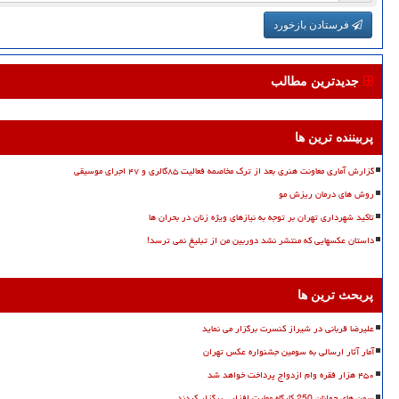
فرستادن بازخورد
جدیدترین مطالب
پربیننده ترین ها
گزارش آماری معاونت هنری بعد از ترک مخاصمه فعالیت ۸۵گالری و ۴۷ اجرای موسیقی
روش های درمان ریزش مو
تاکید شهرداری تهران بر توجه به نیازهای ویژه زنان در بحران ها
داستان عکسهایی که منتشر نشد دوربین من از تبلیغ نمی ترسد!
پربحث ترین ها
علیرضا قربانی در شیراز کنسرت برگزار می نماید
آمار آثار ارسالی به سومین جشنواره عکس تهران
۴۵۰ هزار فقره وام ازدواج پرداخت خواهد شد
سمن های جوانان 250 کارگاه مهارت افزایی برگزار کردند