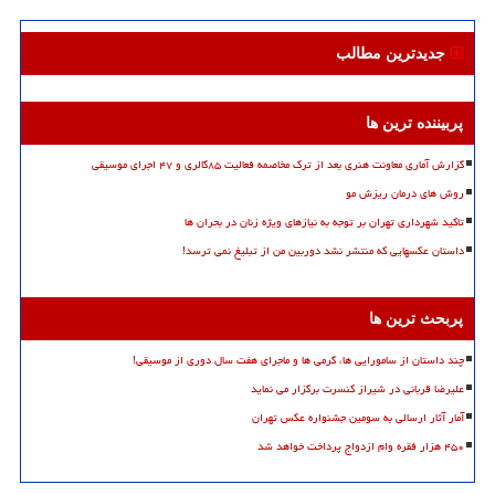
جدیدترین مطالب
پربیننده ترین ها
گزارش آماری معاونت هنری بعد از ترک مخاصمه فعالیت ۸۵گالری و ۴۷ اجرای موسیقی
روش های درمان ریزش مو
تاکید شهرداری تهران بر توجه به نیازهای ویژه زنان در بحران ها
داستان عکسهایی که منتشر نشد دوربین من از تبلیغ نمی ترسد!
پربحث ترین ها
چند داستان از سامورایی ها، گرمی ها و ماجرای هفت سال دوری از موسیقی!
علیرضا قربانی در شیراز کنسرت برگزار می نماید
آمار آثار ارسالی به سومین جشنواره عکس تهران
۴۵۰ هزار فقره وام ازدواج پرداخت خواهد شد