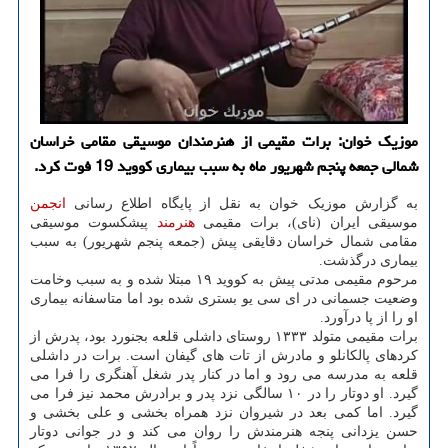
موزیک خوان: برات مقیمی از هنرمندان موسیقی مقامی خراسان
شمالی جمعه پنجم شهریور ماه به سبب بیماری کووید 19 فوت کرد.
به گزارش موزیک خوان به نقل از پایگاه اطلاع رسانی
انجمن
موسیقی ایران (نای)، برات مقیمی
هنرمند
پیشکسوت موسیقی
مقامی شمال خراسان دقایقی پیش (جمعه پنجم شهریور) به سبب
بیماری درگذشت.
مرحوم مقیمی مدتی پیش به کووید ۱۹ مبتلا شده و به سبب وخامت
وضعیت جسمانی در ای سی یو بستری شده بود اما متاسفانه بیماری
او را از پا درآورد.
برات مقیمی متولد ۱۳۳۳ روستای داشلی قلعه بجنورد بود، پدرش از
کردهای پالکانلو و مادرش از تات های گیفان است. برات در داشلی
قلعه به مدرسه می رود و اما در کنار پدر شغل آهنگری را فرا می
گیرد. او دوتار را در ۱۰ سالگی نزد پدر و برادرش محمد نیز فرا می
گیرد. اما کمی بعد در شیروان نزد همراه بخشی و علی بخشی و
حسن یزدانی پنجه هنرمندش را روان می کند و در جوانی دوتار