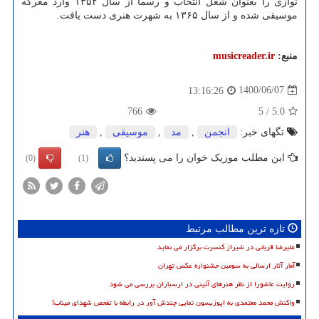
نوازی را بعنوان شغل انتخاب و رسماً از سال ۱۳۵۲ وارد معرکه
موسیقی شده و از سال ۱۳۶۵ به شهرت هنری دست یافت.
منبع:
musicreader.ir
1400/06/07
13:16:26
766
5
/
5.0
تگهای خبر:
انجمن
,
مد
,
موسیقی
,
هنر
این مطلب موزیک خوان را می پسندید؟
(0)
(1)
تازه ترین مطالب مرتبط
علیرضا قربانی در شیراز کنسرت برگزار می نماید
آمار آثار ارسالی به سومین جشنواره عکس تهران
روایت عاشورا از نظر هنرهای آئینی در ارسباران بررسی می شود
واکنش محمد معتمدی به اپوزیسون نمایی چندش آور در رابطه با تفحص شهدای میناب!