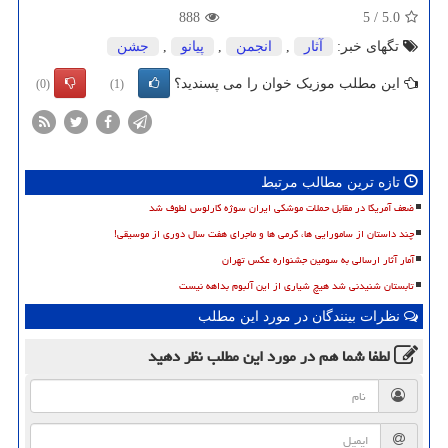
888
5
/
5.0
تگهای خبر:
آثار
,
انجمن
,
پیانو
,
جشن
این مطلب موزیک خوان را می پسندید؟
(0)
(1)
تازه ترین مطالب مرتبط
ضعف آمریکا در مقابل حملات موشکی ایران سوژه کارلوس لطوف شد
چند داستان از سامورایی ها، گرمی ها و ماجرای هفت سال دوری از موسیقی!
آمار آثار ارسالی به سومین جشنواره عکس تهران
تابستان شنیدنی شد هیچ شیاری از این آلبوم بداهه نیست
نظرات بینندگان در مورد این مطلب
لطفا شما هم
در مورد این مطلب
نظر دهید