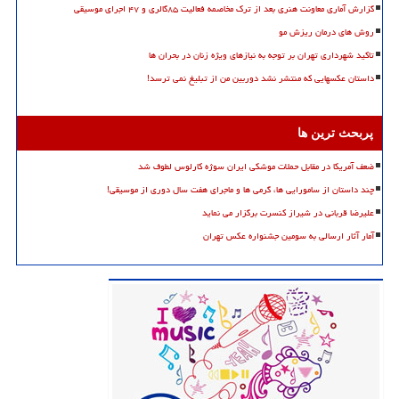
گزارش آماری معاونت هنری بعد از ترک مخاصمه فعالیت ۸۵گالری و ۴۷ اجرای موسیقی
روش های درمان ریزش مو
تاکید شهرداری تهران بر توجه به نیازهای ویژه زنان در بحران ها
داستان عکسهایی که منتشر نشد دوربین من از تبلیغ نمی ترسد!
پربحث ترین ها
ضعف آمریکا در مقابل حملات موشکی ایران سوژه کارلوس لطوف شد
چند داستان از سامورایی ها، گرمی ها و ماجرای هفت سال دوری از موسیقی!
علیرضا قربانی در شیراز کنسرت برگزار می نماید
آمار آثار ارسالی به سومین جشنواره عکس تهران