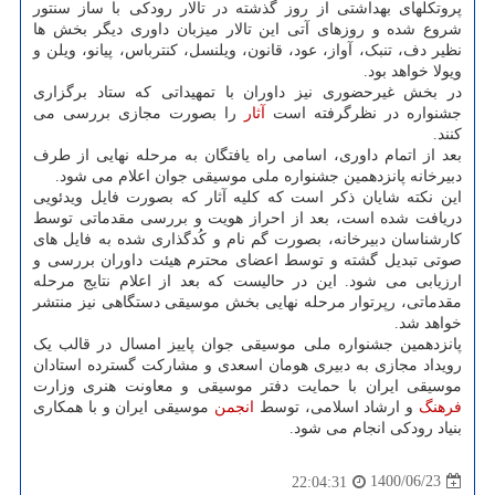
پروتکلهای بهداشتی از روز گذشته در تالار رودکی با ساز سنتور
شروع شده و روزهای آتی این تالار میزبان داوری دیگر بخش ها
نظیر دف، تنبک، آواز، عود، قانون، ویلنسل، کنترباس، پیانو، ویلن و
ویولا خواهد بود.
در بخش غیرحضوری نیز داوران با تمهیداتی که ستاد برگزاری
جشنواره در نظرگرفته است
آثار
را بصورت مجازی بررسی می
کنند.
بعد از اتمام داوری، اسامی راه یافتگان به مرحله نهایی از طرف
دبیرخانه پانزدهمین جشنواره ملی موسیقی جوان اعلام می شود.
این نکته شایان ذکر است که کلیه آثار که بصورت فایل ویدئویی
دریافت شده است، بعد از احراز هویت و بررسی مقدماتی توسط
کارشناسان دبیرخانه، بصورت گم نام و کُدگذاری شده به فایل های
صوتی تبدیل گشته و توسط اعضای محترم هیئت داوران بررسی و
ارزیابی می شود. این در حالیست که بعد از اعلام نتایج مرحله
مقدماتی، رپرتوار مرحله نهایی بخش موسیقی دستگاهی نیز منتشر
خواهد شد.
پانزدهمین جشنواره ملی موسیقی جوان پاییز امسال در قالب یک
رویداد مجازی به دبیری هومان اسعدی و مشارکت گسترده استادان
موسیقی ایران با حمایت دفتر موسیقی و معاونت هنری وزارت
فرهنگ
و ارشاد اسلامی، توسط
انجمن
موسیقی ایران و با همکاری
بنیاد رودکی انجام می شود.
1400/06/23
22:04:31