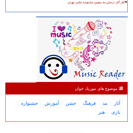
آمار آثار ارسالی به سومین جشنواره عکس تهران
موضوع های موزیك خوان
آثار
مد
فرهنگ
جشن
آموزش
جشنواره
بازی
هنر