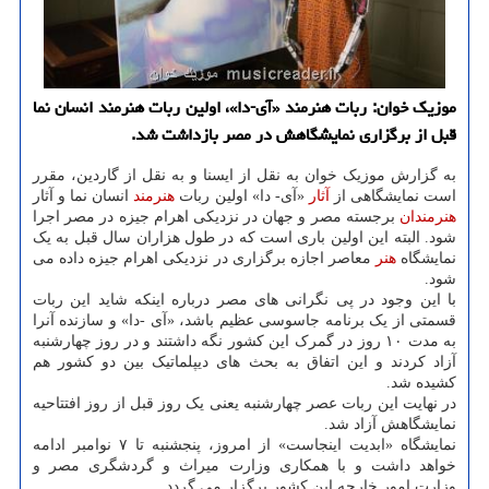
موزیک خوان: ربات هنرمند «آی-دا»، اولین ربات هنرمند انسان نما
قبل از برگزاری نمایشگاهش در مصر بازداشت شد.
به گزارش موزیک خوان به نقل از ایسنا و به نقل از گاردین، مقرر
است نمایشگاهی از
آثار
«آی- دا» اولین ربات
هنرمند
انسان نما و آثار
هنرمندان
برجسته مصر و جهان در نزدیکی اهرام جیزه در مصر اجرا
شود. البته این اولین باری است که در طول هزاران سال قبل به یک
نمایشگاه
هنر
معاصر اجازه برگزاری در نزدیکی اهرام جیزه داده می
شود.
با این وجود در پی نگرانی های مصر درباره اینکه شاید این ربات
قسمتی از یک برنامه جاسوسی عظیم باشد، «آی -دا» و سازنده آنرا
به مدت ۱۰ روز در گمرک این کشور نگه داشتند و در روز چهارشنبه
آزاد کردند و این اتفاق به بحث های دیپلماتیک بین دو کشور هم
کشیده شد.
در نهایت این ربات عصر چهارشنبه یعنی یک روز قبل از روز افتتاحیه
نمایشگاهش آزاد شد.
نمایشگاه «ابدیت اینجاست» از امروز، پنجشنبه تا ۷ نوامبر ادامه
خواهد داشت و با همکاری وزارت میراث و گردشگری مصر و
وزارت امور خارجه این کشور برگزار می گردد.