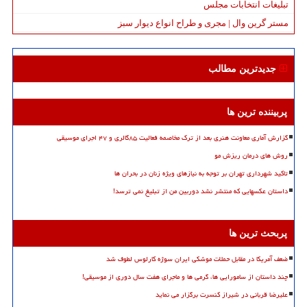
تبلیغات انتخابات مجلس
مستر گرین وال | مجری و طراح انواع دیوار سبز
جدیدترین مطالب
پربیننده ترین ها
گزارش آماری معاونت هنری بعد از ترک مخاصمه فعالیت ۸۵گالری و ۴۷ اجرای موسیقی
روش های درمان ریزش مو
تاکید شهرداری تهران بر توجه به نیازهای ویژه زنان در بحران ها
داستان عکسهایی که منتشر نشد دوربین من از تبلیغ نمی ترسد!
پربحث ترین ها
ضعف آمریکا در مقابل حملات موشکی ایران سوژه کارلوس لطوف شد
چند داستان از سامورایی ها، گرمی ها و ماجرای هفت سال دوری از موسیقی!
علیرضا قربانی در شیراز کنسرت برگزار می نماید