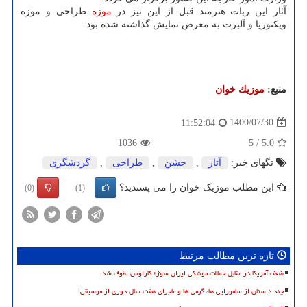
آثار این ربات هنرمند قبل از این نیز در
موزه
طراحی و موزه
ویکتوریا و آلبرت به معرض نمایش گذاشته شده بود.
منبع:
موزیك خوان
1400/07/30
11:52:04
1036
5
/
5.0
تگهای خبر:
آثار
,
جشن
,
طراحی
,
گردشگری
این مطلب موزیک خوان را می پسندید؟
(0)
(1)
تازه ترین مطالب مرتبط
ضعف آمریکا در مقابل حملات موشکی ایران سوژه کارلوس لطوف شد
چند داستان از سامورایی ها، گرمی ها و ماجرای هفت سال دوری از موسیقی!