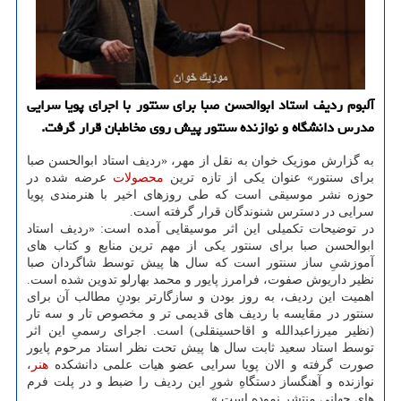
آلبوم ردیف استاد ابوالحسن صبا برای سنتور با اجرای پویا سرایی
مدرس دانشگاه و نوازنده سنتور پیش روی مخاطبان قرار گرفت.
به گزارش موزیک خوان به نقل از مهر، «ردیف استاد ابوالحسن صبا
برای سنتور» عنوان یکی از تازه ترین
محصولات
عرضه شده در
حوزه نشر موسیقی است که طی روزهای اخیر با هنرمندی پویا
سرایی در دسترس شنوندگان قرار گرفته است.
در توضیحات تکمیلی این اثر موسیقایی آمده است: «ردیف استاد
ابوالحسن صبا برای سنتور یکی از مهم ترین منابع و کتاب های
آموزشیِ ساز سنتور است که سال ها پیش توسط شاگردان صبا
نظیر داریوش صفوت، فرامرز پایور و محمد بهارلو تدوین شده است.
اهمیت این ردیف، به روز بودن و سازگارتر بودنِ مطالب آن برای
سنتور در مقایسه با ردیف های قدیمی تر و مخصوص تار و سه تار
(نظیر میرزاعبدالله و اقاحسینقلی) است. اجرای رسمیِ این اثر
توسط استاد سعید ثابت سال ها پیش تحت نظر استاد مرحوم پایور
صورت گرفته و الان پویا سرایی عضو هیات علمی دانشکده
هنر
،
نوازنده و آهنگساز دستگاهِ شورِ این ردیف را ضبط و در پلت فرم
های جهانی منتشر نموده است.»