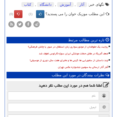
تگهای خبر:
آثار
,
آموزش
,
دانشگاه
,
كتاب
این مطلب موزیک خوان را می پسندید؟
(0)
(1)
تازه ترین مطالب مرتبط
روایت یک حقوقدان از موتورسواری زنان استقلال در عبور یا چالش فرهنگی؟
ضعف آمریکا در مقابل حملات موشکی ایران سوژه کارلوس لطوف شد
چند داستان از سامورایی ها، گرمی ها و ماجرای هفت سال دوری از موسیقی!
آمار آثار ارسالی به سومین جشنواره عکس تهران
نظرات بینندگان در مورد این مطلب
لطفا شما هم
در مورد این مطلب
نظر دهید