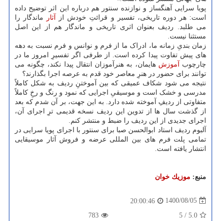
پویا سرایی آهنگساز و نوازنده سنتور هم درباره این اثر توضیح داده
است: هر دوره تاریخی، تفسیر و قرائتِ خودش از
آثار
ماندگار را
می طلبد. ردیف بعنوان اثری تاریخی و ماندگار هم از این اصل
مستثنا نیست.
زمان بندیِ زمانه ما، ادراک ما از فرم و نوانس و فرم نسبت به دهه
های پیش تفاوت پیدا کرده است. از طرفی اگر تفسیرِ امروز ما در
چارچوب
آموزش
هایمان، به هنرآموزان انتقال پیدا نکند، چگونه می
توانند برای حضور در هنرِ معاصر خود قدم به عرصه اجرا بگذارند؟
نتیجه می شود شکاف عمیقی که بین آموختنِ ردیف به شکل کاملاً
مدرسی و خشک است و موسیقیِ اجرایی که نمود و رنگ و رخِ کاملاً
متفاوتی از ردیفِ آموخته شده دارد. به این جهت، بر آن شدم که بعد
از گذشت سال ها از تدوین این ردیف نسخه قدیمی ترِ اجرای آن،
اجرای جدیدی از این ردیف را ضبط و منتشر کنم.
آلبوم ردیف استاد ابوالحسن صبا برای سنتور با اجرای پویا سرایی در
تمامی پلت فرم های بین المللی عرضه و فروش آثار موسیقایی
انتشار یافته است.
منبع:
موزیك خوان
1400/08/05
20:00:46
783
5
/
5.0