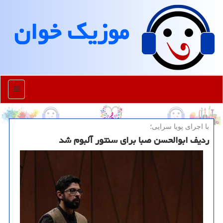
موزیك خوان
منو
با اجرای پویا سرایی؛
ردیف ابوالحسن صبا برای سنتور آلبوم شد