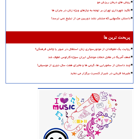
روش های درمان ریزش مو
تاکید شهرداری تهران بر توجه به نیازهای ویژه زنان در بحران ها
داستان عکسهایی که منتشر نشد دوربین من از تبلیغ نمی ترسد!
پربحث ترین ها
روایت یک حقوقدان از موتورسواری زنان استقلال در عبور یا چالش فرهنگی؟
ضعف آمریکا در مقابل حملات موشکی ایران سوژه کارلوس لطوف شد
چند داستان از سامورایی ها، گرمی ها و ماجرای هفت سال دوری از موسیقی!
علیرضا قربانی در شیراز کنسرت برگزار می نماید