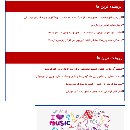
پربیننده ترین ها
گزارش آماری معاونت هنری بعد از ترک مخاصمه فعالیت ۸۵گالری و ۴۷ اجرای موسیقی
روش های درمان ریزش مو
تاکید شهرداری تهران بر توجه به نیازهای ویژه زنان در بحران ها
داستان عکسهایی که منتشر نشد دوربین من از تبلیغ نمی ترسد!
پربحث ترین ها
ضعف آمریکا در مقابل حملات موشکی ایران سوژه کارلوس لطوف شد
چند داستان از سامورایی ها، گرمی ها و ماجرای هفت سال دوری از موسیقی!
علیرضا قربانی در شیراز کنسرت برگزار می نماید
آمار آثار ارسالی به سومین جشنواره عکس تهران