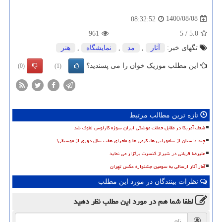
1400/08/08
08:32:52
961
5
/
5.0
تگهای خبر:
آثار
,
مد
,
نمایشگاه
,
هنر
این مطلب موزیک خوان را می پسندید؟
(0)
(1)
تازه ترین مطالب مرتبط
ضعف آمریکا در مقابل حملات موشکی ایران سوژه کارلوس لطوف شد
چند داستان از سامورایی ها، گرمی ها و ماجرای هفت سال دوری از موسیقی!
علیرضا قربانی در شیراز کنسرت برگزار می نماید
آمار آثار ارسالی به سومین جشنواره عکس تهران
نظرات بینندگان در مورد این مطلب
لطفا شما هم
در مورد این مطلب
نظر دهید