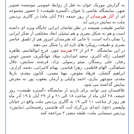
به گزارش موزیک خوان به نقل از روابط عمومی موسسه تصویر
شهر، نمایشگاه نقاشی با عنوان «گستره طبیعت» با حضور مجموعه
ای از
آثار
هنرمندان
از روز جمعه (۲۸ آبان ماه) در گالری پردیس
ملت به نمایش درمی آید.
عناصر طبیعت همیشه در نظر نقاشان ایرانی جایگاه ویژه ای داشته
است و هم به شکل بصری و هم تمثیلی ابعاد مختلفی از تفکر ایرانی
را نشان داده است، تا جایی که هنرمندان امروز هم از تلفیق عناصر
بصری و طبیعت رویکرد های تازه ای را شکل می دهند.
در این نمایشگاه ۳۰ اثر از ۲۲
هنرمند
چون: فرح ابوالقاسم، طاهره
افضلی، ژاله اکبری، سعید امدادیان، میلاد جهانگیری، حسین خوش
رفتار، علی رستگار، میثم رسولی نژاد، فرشته ستایش، جلال
شباهنگی، الهام فاطمی، زهرا قیاسی، بهنام کامرانی، نجمه کزازی،
ابراهیم گنجیان، فرهاد مفوض، مهتا معینی، کتایون مقدم، نازیلا
مقدم، منوچهر نیازی، احمد وکیلی و آرمان یعقوب پور به معرض
نمایش گذاشته می شود.
علاقمندان می توانند برای بازدید از نمایشگاه «گستره طبیعت» روز
جمعه، ۲۸ آبان ماه از ساعت ۱۸ الی ۲۱ و از ۲۹ آبان تا ۱۹ آذر ماه
هر روز از ساعت ۱۱ الی ۱۹ به گالری پردیس ملت واقع در خیابان
ولیعصر (عج)، ابتدای بزرگراه آیت اله هاشمی رفسنجانی (نیایش)،
پردیس سینمایی ملت، طبقه منفی ۲ مراجعه کنند.