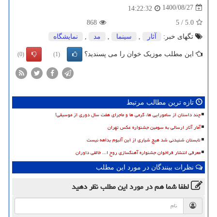
1400/08/27
14:22:32
868
5
/
5.0
تگهای خبر:
آثار
,
سینما
,
مد
,
نمایشگاه
این مطلب موزیک خوان را می پسندید؟
(0)
(1)
تازه ترین مطالب مرتبط
چند داستان از سامورایی ها، گرمی ها و ماجرای هفت سال دوری از موسیقی!
آمار آثار ارسالی به سومین جشنواره عکس تهران
تابستان شنیدنی شد هیچ شیاری از این آلبوم بداهه نیست
معرفی انتشار فراخوان جشنواره آهنگسازی روح ا... خالقی داوران
نظرات بینندگان در مورد این مطلب
لطفا شما هم
در مورد این مطلب
نظر دهید