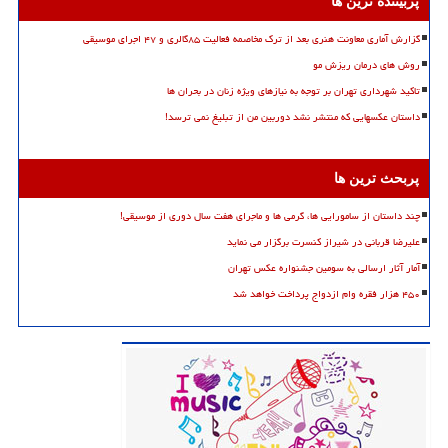
پربیننده ترین ها
گزارش آماری معاونت هنری بعد از ترک مخاصمه فعالیت ۸۵گالری و ۴۷ اجرای موسیقی
روش های درمان ریزش مو
تاکید شهرداری تهران بر توجه به نیازهای ویژه زنان در بحران ها
داستان عکسهایی که منتشر نشد دوربین من از تبلیغ نمی ترسد!
پربحث ترین ها
چند داستان از سامورایی ها، گرمی ها و ماجرای هفت سال دوری از موسیقی!
علیرضا قربانی در شیراز کنسرت برگزار می نماید
آمار آثار ارسالی به سومین جشنواره عکس تهران
۴۵۰ هزار فقره وام ازدواج پرداخت خواهد شد