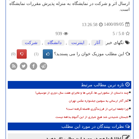
ارسال اثر و شرکت در نمایشگاه به منزله پذیرش مقررات نمایشگاه
است.
1400/09/05
13:26:58
939
5
/
5.0
تگهای خبر:
آثار
,
اینترنت
,
دانشگاه
,
شركت
این مطلب موزیک خوان را می پسندید؟
(0)
(1)
تازه ترین مطالب مرتبط
چند داستان از سامورایی ها، گرمی ها و ماجرای هفت سال دوری از موسیقی!
آمار آثار ارسالی به سومین جشنواره عکس تهران
چرا جامعه ایرانی از فرزندآوری فاصله گرفته است؟
تابستان شنیدنی شد هیچ شیاری از این آلبوم بداهه نیست
نظرات بینندگان در مورد این مطلب
لطفا شما هم
در مورد این مطلب
نظر دهید