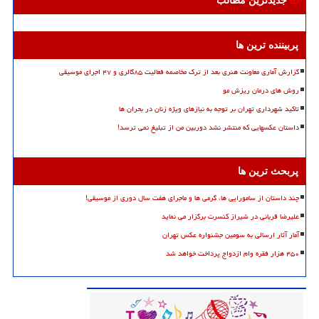
جدیدترین مطالب
پربیننده ترین ها
گزارش آماری معاونت هنری بعد از ترک مخاصمه فعالیت ۸۵گالری و ۴۷ اجرای موسیقی
روش های درمان ریزش مو
تاکید شهرداری تهران بر توجه به نیازهای ویژه زنان در بحران ها
داستان عکسهایی که منتشر نشد دوربین من از تبلیغ نمی ترسد!
پربحث ترین ها
چند داستان از سامورایی ها، گرمی ها و ماجرای هفت سال دوری از موسیقی!
علیرضا قربانی در شیراز کنسرت برگزار می نماید
آمار آثار ارسالی به سومین جشنواره عکس تهران
۴۵۰ هزار فقره وام ازدواج پرداخت خواهد شد