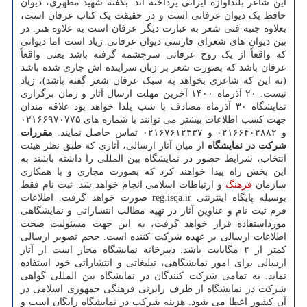
این شاعر بلندآوازه ایرانی پرداخته اند. بگفته شهید مطهری، دیوان
حافظ یک دیوان عرفانی است و در حقیقت یک کتاب عرفان است،
بعلاوه جنبه فنی شعر به عبارت دیگر عرفان است به علاوه هنر. در
بین دیوان های شعرای فارسی دیوان عرفانی زیاد است اما دیوانی
که واقعاً از یک روح عرفانی سرچشمه گرفته باشد یعنی واقعاً
عرفان باشد که بصورت شعر بر زبان سراینده اش جاری شده باشد
(نه این که شاعری بخواهد به سبک عرفان شعر گفته باشد)، زیاد
نیست. ۲۰ آذرماه ۱۴۰۰ آخرین مهلت ارسال آثار و زمان برگزاری
نمایشگاه ۳۰ آذرماه مصادف با شب یلدا خواهد بود علاقه مندان
جهت کسب اطلاعات بیشتر می توانند با شماره های ۰۲۱۶۶۹۷۰۷۷۵
و ۰۲۱۶۶۴۰۲۸۸۲ و ۰۲۱۶۷۶۱۲۳۳۷ تماس حاصل نمایند.
مقررات
شرکت در نمایشگاه
از میان آثار ارسالی، آثاری که طبق نظر هیئت
انتخاب، شرایط حضور در نمایشگاه بین المللی را داشته باشند به
این بخش راه پیدا خواهند کرد که بصورت مجازی و با همکاری
سازمان
فرهنگ
و ارتباطات اسلامی انجام خواهد شد. ثبت نام فقط
بوسیله پایگاه اینترنتی reg.isqa.ir صورت خواهد گرفت. اطلاعات
فرم ثبت نام و عناوین آثار در تهیه مطالب انتشاراتی و نمایشگاهی
مورداستفاده قرار خواهد گرفت، به این جهت مسئولیت صحت
اطلاعات ارسالی بر عهده شرکت کننده است. حجم تصویر ارسالی
کمتر از ۲ مگابایت باشد. دبیرخانه نمایشگاه مجاز است از آثار
ارسالی برای امور نمایشگاهی، تبلیغاتی و انتشاراتی خود استفاده
نماید. به تمامی شرکت کنندگان در نمایشگاه بین المللی گواهی
شرکت در نمایشگاه از طرف رایزنی فرهنگی جمهوری اسلامی در
آن کشور اعطا می شود. هزینه شرکت در نمایشگاه رایگان است و