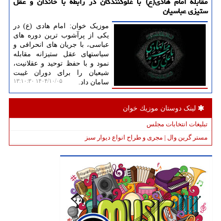
مقابله امام هادی(ع) با غلوکنندگان در رابطه با خاندان و عقل
ستیزی عباسیان
موزیک خوان: امام هادی (ع) در
یکی از پرآشوب ترین دوره های
عباسی، با جریان های انحرافی و
سیاستهای عقل ستیزانه مقابله
نمود و با حفظ توحید و عقلانیت،
شیعیان را برای دوران غیبت
۱۴۰۴/۱۰/۰۵ ۱۳:۱۰:۳۰
سامان داد.
لینک دوستان موزیك خوان
تبلیغات انتخابات مجلس
مستر گرین وال | مجری و طراح انواع دیوار سبز