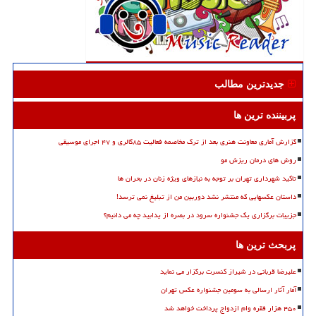
جدیدترین مطالب
پربیننده ترین ها
گزارش آماری معاونت هنری بعد از ترک مخاصمه فعالیت ۸۵گالری و ۴۷ اجرای موسیقی
روش های درمان ریزش مو
تاکید شهرداری تهران بر توجه به نیازهای ویژه زنان در بحران ها
داستان عکسهایی که منتشر نشد دوربین من از تبلیغ نمی ترسد!
جزییات برگزاری یک جشنواره سرود در بصره از یدابید چه می دانیم؟
پربحث ترین ها
علیرضا قربانی در شیراز کنسرت برگزار می نماید
آمار آثار ارسالی به سومین جشنواره عکس تهران
۴۵۰ هزار فقره وام ازدواج پرداخت خواهد شد