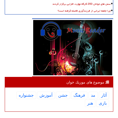
سمن های جوانان 250 کارگاه مهارت افزایی برگزار کردند
چرا جامعه ایرانی از فرزندآوری فاصله گرفته است؟
موضوع های موزیك خوان
آثار
مد
فرهنگ
جشن
آموزش
جشنواره
بازی
هنر