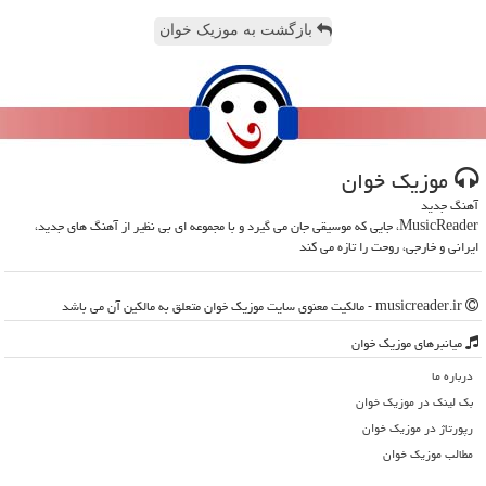
بازگشت به موزیک خوان
موزیك خوان
آهنگ جدید
MusicReader، جایی که موسیقی جان می گیرد و با مجموعه ای بی نظیر از آهنگ های جدید،
ایرانی و خارجی، روحت را تازه می کند
musicreader.ir - مالکیت معنوی سایت موزیك خوان متعلق به مالکین آن می باشد
میانبرهای موزیك خوان
درباره ما
بک لینک در موزیك خوان
رپورتاژ در موزیك خوان
مطالب موزیك خوان