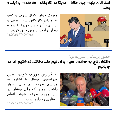
استراتژی پنهان چین مقابل آمریکا در کاریکاتور هنرمندان برزیلی و
یمنی
موزیک خوان: کمال شرف و کینیو
هنرمندان کاریکاتوریست یمنی و
برزیلی، آثار جدید خودرا با سوژه
دیدار ترامپ از چین خلق کردند.
۱۴۰۵/۰۲/۲۸ ۱۱:۵۴:۳۵
حضور پزشكیان سرزده بود؛
واکنش تاج به خواندن معین برای تیم ملی دخالتی نداشتیم اما در
جریانیم
به گزارش موزیک خوان، رییس
فدراسیون فوتبال با اشاره به
مراسم بدرقه تیم ملی اظهار
داشت: همین که ملی پوشان در
بین مردم بدرقه شوند اتفاق
باوقاری رخداده است.
۱۴۰۵/۰۲/۲۴ ۱۴:۲۱:۵۹