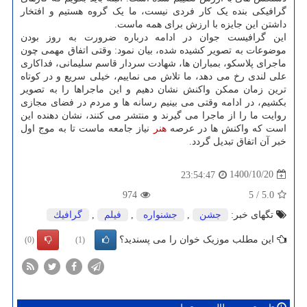
گرافیکی بنده یک کار فردی نیست، ما یک گروه هستیم و افتخار
داشتن این جایزه با ارزش برای همه ماست.
این گرافیست جوان در ادامه درباره ضرورت به روز بودن
موضوعات به تصویر کشیده شده، بیان نمود: وقتی اتفاق مهمی چون
ماجرای پلاسکو، بمباران ها، شهادت سردار قاسم سلیمانی، فداکاری
علی لندی رخ می دهد، ما تلاش می نماییم، خیلی سریع و در کوتاه
ترین زمان ممکن واکنش نشان دهیم و این ماجراها را به تصویر
بکشیم، در ادامه وقتی می بینیم رسانه ها و مردم در فضای مجازی
روایت ما را از ماجرا می گیرند و منتشر می کنند، نشان دهنده این
است که واکنش ها در عرصه
هنر
نیاز جامعه ماست تا به موج اول
خبر آن اتفاق تبدیل گردد.
1400/10/20
23:54:47
974
5
/
5.0
تگهای خبر:
جشن
,
جشنواره
,
فیلم
,
گرافیك
این مطلب موزیک خوان را می پسندید؟
(0)
(1)