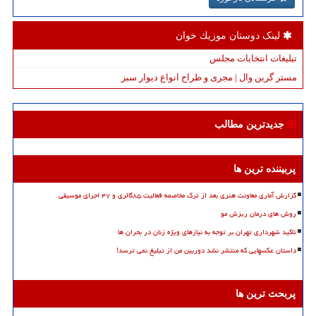
لینک دوستان موزیك خوان
تبلیغات انتخابات مجلس
مستر گرین وال | مجری و طراح انواع دیوار سبز
جدیدترین مطالب
پربیننده ترین ها
گزارش آماری معاونت هنری بعد از ترک مخاصمه فعالیت ۸۵گالری و ۴۷ اجرای موسیقی
روش های درمان ریزش مو
تاکید شهرداری تهران بر توجه به نیازهای ویژه زنان در بحران ها
داستان عکسهایی که منتشر نشد دوربین من از تبلیغ نمی ترسد!
پربحث ترین ها