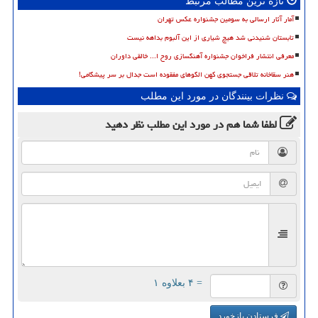
تازه ترین مطالب مرتبط
آمار آثار ارسالی به سومین جشنواره عکس تهران
تابستان شنیدنی شد هیچ شیاری از این آلبوم بداهه نیست
معرفی انتشار فراخوان جشنواره آهنگسازی روح ا... خالقی داوران
هنر سقاخانه تلاقی جستجوی کهن الگوهای مفقوده است جدال بر سر پیشگامی!
نظرات بینندگان در مورد این مطلب
لطفا شما هم
در مورد این مطلب
نظر دهید
= ۴ بعلاوه ۱
فرستادن بازخورد