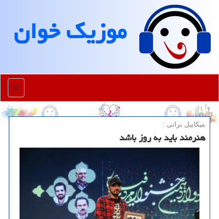
موزیك خوان
منو
میكاییل براتی :
هنرمند باید به روز باشد