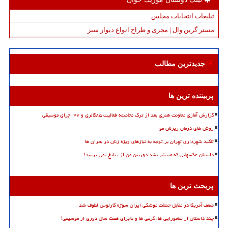
تبلیغات انتخابات مجلس
مستر گرین وال | مجری و طراح انواع دیوار سبز
جدیدترین مطالب
پربیننده ترین ها
گزارش آماری معاونت هنری بعد از ترک مخاصمه فعالیت ۸۵گالری و ۴۷ اجرای موسیقی
روش های درمان ریزش مو
تاکید شهرداری تهران بر توجه به نیازهای ویژه زنان در بحران ها
داستان عکسهایی که منتشر نشد دوربین من از تبلیغ نمی ترسد!
پربحث ترین ها
ضعف آمریکا در مقابل حملات موشکی ایران سوژه کارلوس لطوف شد
چند داستان از سامورایی ها، گرمی ها و ماجرای هفت سال دوری از موسیقی!