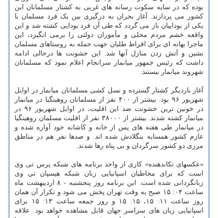
بوده که در سایه سکوت رسانه های غربی به کشتار مسلمانان این
کشور می پردازند. آغاز بحران به درگیری بین یک فرد مسلمان با
یکی از بوداییان باز می گردد که طی آن فرد بودایی کشته شد و این
واقعه خشم مردم محلی و مأموران دولتی را برمی انگیزد، این
ماجرا بهانه ای برای افراط طلبان جهت حمله به روستاهای مسلمان
نشین و آتش زدن منازل آنها شد. این خشونت ها درحالی ادامه
داشت که رئیس جمهور میانمار سرانجام اعلام نمود که مسلمانان
شهروند میانمار نیستند.
آغاز باردیگر کشتار گسترده و نسل کشی مسلمانان میانمار در اوایل
شهریور ۹۶ بود. بیشتر از ۴۰۰ نفر از مسلمانان روهینگیا در میانمار
در خونین ترین خشونت ضد این اقلیت، در اوایل شهریور ۹۶ در
میانمار کشته شدند. بیشتر از ۳۸۰۰۰ نفر از اقلیت مسلمان روهینگیا
در میانمار طی هفته های پس از خانه و کاشانه خود آواره شده و
عازم کشور همسایه بنگلادش شده اند. و صدها نفر هم در مناطق
مرزی دو کشور سرگردان و بی پناه رها شدند.
«عکس‎های تکان‎دهنده» کاری از واحد برنامه های شبکه پرس تی وی
است که برای مخاطبان اسپانیایی زبان شبکه هیسپان تی وی
زبانگردانی شده است. این برنامه روز پنجشنبه - ۸ اردیبهشت ماه
ساعت ۰۴: ۱۵ صبح به وقت تهران پخش می شود و تکرار آن همان
روز ساعت ۱۱: ۱۵، ۱۵: ۱۵ و روز جمعه ساعت ۱۳: ۱۵ برای
اسپانیایی زبان های سراسر جهان قابل مشاهده خواهد بود. علاقه