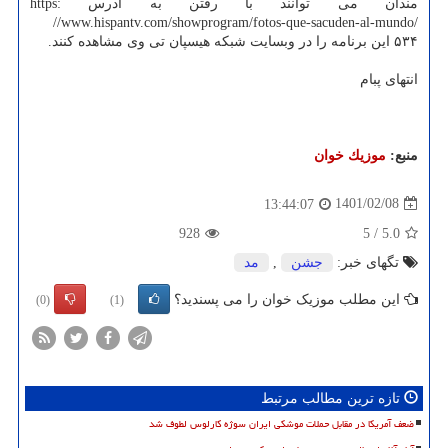
مندان می توانند با رفتن به آدرس https:
//www.hispantv.com/showprogram/fotos-que-sacuden-al-mundo/
۵۳۴ این برنامه را در وبسایت شبکه هیسپان تی وی مشاهده کنند.
انتهای پبام
منبع:
موزیك خوان
1401/02/08
13:44:07
928
5
/
5.0
تگهای خبر:
جشن
,
مد
این مطلب موزیک خوان را می پسندید؟
(0)
(1)
تازه ترین مطالب مرتبط
ضعف آمریکا در مقابل حملات موشکی ایران سوژه کارلوس لطوف شد