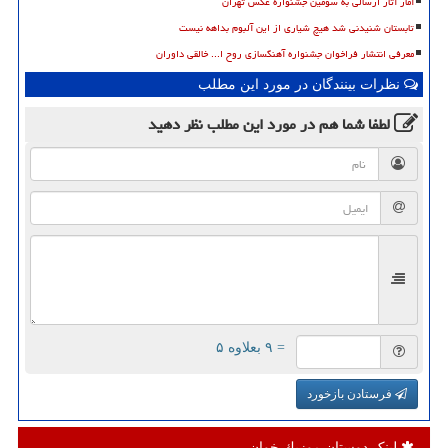
آمار آثار ارسالی به سومین جشنواره عکس تهران
تابستان شنیدنی شد هیچ شیاری از این آلبوم بداهه نیست
معرفی انتشار فراخوان جشنواره آهنگسازی روح ا... خالقی داوران
نظرات بینندگان در مورد این مطلب
لطفا شما هم
در مورد این مطلب
نظر دهید
= ۹ بعلاوه ۵
فرستادن بازخورد
لینک دوستان موزیك خوان