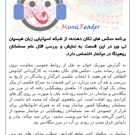
برنامه «عکس های تکان دهنده» از شبکه اسپانیایی زبان هیسپان
تی وی در این قسمت به نمایش و بررسی قتل عام مسلمانان
روهینگا در میانمار اختصاص دارد.
به گزارش موزیک خوان به نقل از روابط عمومی معاونت برون
مرزی رسانه ملی، «عکس های تکان دهنده» به کارگردانی کیانوش
الطافی که هر هفته با انتخاب عکسی اثرگذار و ماندگار در تاریخ به
بررسی و نقد آن می پردازد، در این قسمت به سراغ عکسی از پیکر
بی‎جان یک کودک پناه‎جوی ۱۶ ماهه‌ی روهینگیایی رفته که در مرز بین
بنگلادش و میانمار، در حاشیه رودخانه ناف با صورت بر روی گِل ‎های
کرانه‌ی رود افتاده است. این پناه‎جوی کوچک که محمد نام داشت از
مسلمان روهینگیا کشور میانمار بوده که به همراه خانواده‎اش برای
فرار از خشونتی که ضد مسلمانان روهینگیایی در میانمار می‎شود از
راخین گریخته بودند، اما سرنوشت محمد، برادر سه ساله، مادر و
دایی‎اش غرق شدن در رودی پر آب در مرز بنگلادش بود.
میانمار در سالهای اخیر شاهد افزایش حملات بودائی های تندرویی