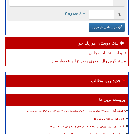
= ۸ بعلاوه ۳
فرستادن بازخورد
لینک دوستان موزیك خوان
تبلیغات انتخابات مجلس
مستر گرین وال | مجری و طراح انواع دیوار سبز
جدیدترین مطالب
پربیننده ترین ها
گزارش آماری معاونت هنری بعد از ترک مخاصمه فعالیت ۸۵گالری و ۴۷ اجرای موسیقی
روش های درمان ریزش مو
تاکید شهرداری تهران بر توجه به نیازهای ویژه زنان در بحران ها