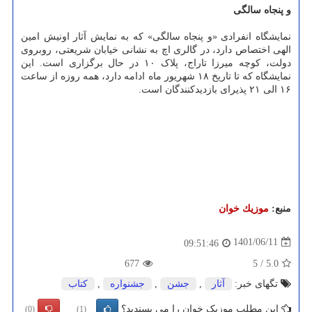
و پنجاه سالگی
نمایشگاه انفرادی «و پنجاه سالگی» که به نمایش آثار اونیش امین
الهی اختصاص دارد، در گالری اچ به نشانی خیابان شریعتی، روبروی
دولت، کوچه میرزا تاراج، پلاک ۱۰ در حال برگزاری است. این
نمایشگاه که تا تاریخ ۱۸ شهریور ماه ادامه دارد، همه روزه از ساعت
۱۶ الی ۲۱ پذیرای بازدیدکنندگان است.
منبع:
موزیك خوان
1401/06/11
09:51:46
677
5
/
5.0
تگهای خبر:
آثار
,
جشن
,
جشنواره
,
كتاب
این مطلب موزیک خوان را می پسندید؟
(0)
(1)