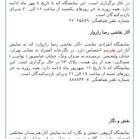
در حال برگزاری است. این نمایشگاه که تا تاریخ ۸ مهر ماه ادامه
دارد، همه روزه به جز روزهای یکشنبه از ساعت ۱۶ الی ۲۰ پذیرای
بازدیدکنندگان است.
شماره تلفن هماهنگی: ۲۲۰۴۵۸۷۹
آثار نقاشی رضا رازوار
نمایشگاه انفرادی نقاشی «آثار نقاشی رضا رازوار» که به نمایش
آثار این
هنرمند
اختصاص دارد، در نگارخانه آتشزاد به نشانی تهران،
خیابان ولیعـصر، نرسیـده به میـدان ونک، خیابان عباسپـور ( توانیــر )
شمـالـی، بعـد از پـل همت، پـلاک ۲۳ در حال برگزاری است. این
نمایشگاه که تا تاریخ ۱۶ شهریور ماه ادامه دارد، همه روزه به جز
روزهای شنبه از ساعت ۱۷ الی ۲۱ پذیرای بازدیدکنندگان است.
شماره تلفن هماهنگی: ۸۸۸۸۴۴۰۷
نقش و نگار
نمایشگاه گروهی «نقش و نگار» که به نمایش آثار هنرمندان مختلفی
اختصاص دارد، در گالری ژینوس به نشانی تهران، خیابان دکترحسین