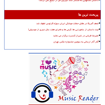
داستان عکسهایی که منتشر نشد دوربین من از تبلیغ نمی ترسد!
پربحث ترین ها
ضعف آمریکا در مقابل حملات موشکی ایران سوژه کارلوس لطوف شد
چند داستان از سامورایی ها، گرمی ها و ماجرای هفت سال دوری از موسیقی!
علیرضا قربانی در شیراز کنسرت برگزار می نماید
آمار آثار ارسالی به سومین جشنواره عکس تهران