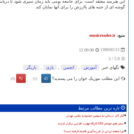
این هنرمند معتقد است: برای جامعه بومی باید زمان سپری شود تا دریابند ه
گوشه ای از جنبه های باارزش را برای آنها نمایان کند.
منبع:
musicreader.ir
1399/05/13
12:00:00
5
/
5.0
تگهای خبر:
آموزش
,
انجمن
,
بازی
,
بازیگر
این مطلب موزیک خوان را می پسندید؟
(0)
(1)
تازه ترین مطالب مرتبط
آمار آثار ارسالی به سومین جشنواره عکس تهران
سمن های جوانان 250 کارگاه مهارت افزایی برگزار کردند
چرا جامعه ایرانی از فرزندآوری فاصله گرفته است؟