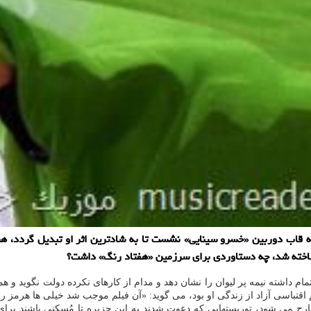
اب دوربین «خسرو سینایی» نشست تا به شادترین اثر او تبدیل گردد، هنو
ساخته شد، چه دستاوردی برای سرزمین «هفتاد رنگ» داشت؟
یی در سال 1393 ساخت. خودش گفت اهتمام داشته نیمه پر لیوان را نشان دهد و مدام از کارهای نکرده 
اقتباسی آزاد از زندگی او بود، می گوید: «آن فیلم موجب شد خیلی ها هرمز را
رج می شود، توریستهایی که دعوت شدند به این جزیره تا مُسکنی باشند برای 