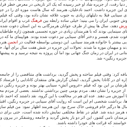
 دنیا رفت، از جزیره شاد او خبر رسیده که یک اثر تاریخی در معرض خطر قرا
ی این جزیره داشت. احمد نادعلیان، هنرمند که سال هاست موزه ای را در ج
 سینایی قبلا به دلیلهای زیادی به جنوب علاقه نشان داده بود، وقتی که ف
پوش جنوبی ایران را می بینید؛ خیلی ساده رابطه بین
فرهنگ
غرب و اقوام ایرانی
وزش
دهند، سال ها پیش از طرف جوانان هرمزگانی به این استان دعوت شده بودن
ینمایی بودند که با هنرمندان زیادی در حوزه تجسمی همچون ژازه طباطبایی 
 شدم، همسر و دختر آقای سینایی نیز دعوت شده بودند. هواپیمای ما که در ر
ی بیشتر با خانواده هنرمند سینایی. این دوستی بواسطه فعالیت در
انجمن
هنرمن
د و میهمان موزه ما شدند. تحولات این جزیره در شش هفت سال برای آنها، حیر
انی در ایران در زمان جنگ جهانی بود اما آن پروژه به نتیجه نرسید و به پی
«جزیره رنگین» شد.
اضافه کرد: وقتی فیلم ساخته و پخش گردید، برداشت های متناقضی را از جامع
ای در کانادا پخش گردید، ایشان گزارش های منتقدان کانادایی را فرستاد که ن
ن بر این بود که فیلم «عروس آتشِ» سینایی بهتر بوده و جزیره رنگین در آن ا
ری از جزیره را نشان دهد، مردم بومی چنین برداشتی نداشتند. بعضی از مردم
آموزش می دهند. عده ای هم در مخالفت با این گروه، نقد داشتند که احمد ناد
ن ها، برداشت شخصی ام این است که روایت آقای سینایی در جزیره رنگین، اقتب
سال ها درگیر خام فروشی خاک سرخ بود. این هنرمند اظهار نمود: من فیلم ساز نی
هرمز دیده شد. فیلم در نقاط مختلفی نمایش داده شده است، حتی برای دو م
مندان نامی کشور، این اثر دو بار پخش گردید و جامعه روشنفکر در بیرون و د
 خواستند که قرائت های خودرا داشته باشند.