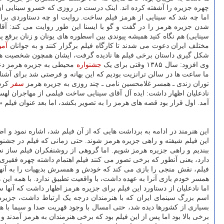
چهره جزیره را آشفته کرده اند. اینک درست در روزی که خسرو سینایی از
اما چه شد که سینایی از هرمز فیلم ساخت. روایت او چه دستاوردی برا
شدن جزیره هرمز را در گفت و گو با ایسنا این طور روایت می کند: آقای
سینایی) هم نگاه کنید همیشه پیوندی بین اسطوره های یونان و زنان برقع 
مختلف ایران دعوت می شدند تا کارگاه فیلم برگزار کنند و به جوانان
آم
شکل گیری داستان برخی فیلم ها نادیده گرفت، ایشان همچون شخصیت های س
وی افزود: سال ۱۳۸۵ وقتی برای یک
جشنواره
محیطی به جزیره هرمز دعوت
ما ساعت ها در سالن ترانزیت بودیم که این بهانه و فرصتی شد برای آشنای
توران زندی ـ همسر غلامحسین نامی ـ چند روزی به جزیره هرمز
سفر
کردن
نادعلیان اظهار داشت: ایده آل آقای سینایی ساخت فیلمی از مهاجران لهست
آمد. اول قرار بود قصه های هرمز را به تصویر بکشد، اما بعد عنوان فیلم 
این هنرمند در ادامه به برداشت هایی که از آن فیلم شد، اشاره نمود و 
این فیلم شیفته و راهی جزیره هرمز شوند. حتی زمانی که فیلم در جشنواره 
ببندیم و راهی جزیره هرمز شویم. اما گروهی از روشنفکران فیلم ساز نظرشا
دارد، یعنی آنطور که برخی تصور می کنند فیلم اهتمام داشته چهره فقی
فیلم، نقش منجی را بازی می کند که خودش و همسرش بدیهیات را به آنها 
همسر خودم بازی آنرا به عهده داشت، با واقعیت تطبیق ندارد. با همه ای
اما نادعلیان از دستاورد این فیلم برای جزیره هرمز اظهار داشت که آنها 
اسم بزرگ سینمای ایران که با هنرمندان درجه یک ارتباط داشت، جزیره 
بسیاری از کشورها دیده شد، حتی امسال با وجود قهریت صدا و سیما با هنر
برخی بالا بود اما پس از این فیلم بود که برخی هنرمندان به هرمز آمدند و