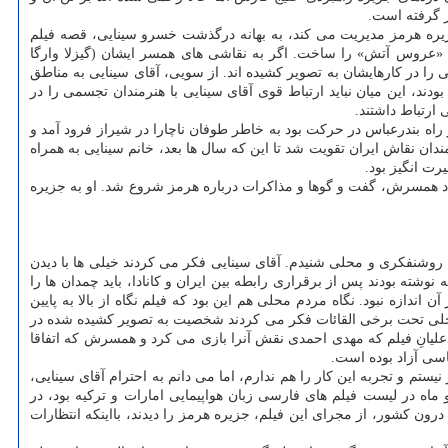
ر گرفته است.
زیره هرمز مدیریت می کند، به بهانه درگذشت خسرو سینایی، قصه فیلم
یلم «عروس آتش» را ساخت. اگر به نقاشی های همسر ایشان (گیزلا وارگا
 را در کارهایشان به تصویر کشیده اند. از سویی، آقای سینایی به مناطق
د، این میان نباید ارتباط قوی آقای سینایی با هنرمندان تجسمی را در
ارتباط داشتند.
اه بندرعباس در حرکت بود به خاطر طوفان ناچارا در شیراز فرود آمد و
دان نقاش ایران تقویت شد تا این که سال ها بعد، خانم سینایی به همراه
ت انگیز بود.
شنهاد همسرش، گفت و گوها و مذاکرات درباره هرمز شروع شد. او به جزیره
ه روشنفکری و محلی شنیدم. آقای سینایی فکر می کردند خیلی ها با دیدن
وشته بودند پس از برقراری رابطه بین ایران و کانادا، باید چمدان ها را
ندازه نبود. نگاه مردم محلی هم این بود که فیلم نگاه از بالا به پایین
 محلی تحت برخی القائات فکر می کردند شخصیت به تصویر کشیده شده در
علیانِ فیلم که مهدی احمدی نقش آنرا بازی می کرد و همسرش که اتفاقا
اسی آزاد بوده است.
ستم و تجربه این کار را هم ندارم، اما می دانم به احترام آقای سینایی،
اه در لیست فیلم های فارسی زبان هواپیمایی امارات و ترکیه بود، در
رون کشور، از مجرای این فیلم، جزیره هرمز را دیدند، بااینکه انتظارات