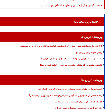
مستر گرین وال | مجری و طراح انواع دیوار سبز
جدیدترین مطالب
پربیننده ترین ها
گزارش آماری معاونت هنری بعد از ترک مخاصمه فعالیت ۸۵گالری و ۴۷ اجرای موسیقی
روش های درمان ریزش مو
تاکید شهرداری تهران بر توجه به نیازهای ویژه زنان در بحران ها
داستان عکسهایی که منتشر نشد دوربین من از تبلیغ نمی ترسد!
پربحث ترین ها
ضعف آمریکا در مقابل حملات موشکی ایران سوژه کارلوس لطوف شد
چند داستان از سامورایی ها، گرمی ها و ماجرای هفت سال دوری از موسیقی!
علیرضا قربانی در شیراز کنسرت برگزار می نماید
آمار آثار ارسالی به سومین جشنواره عکس تهران