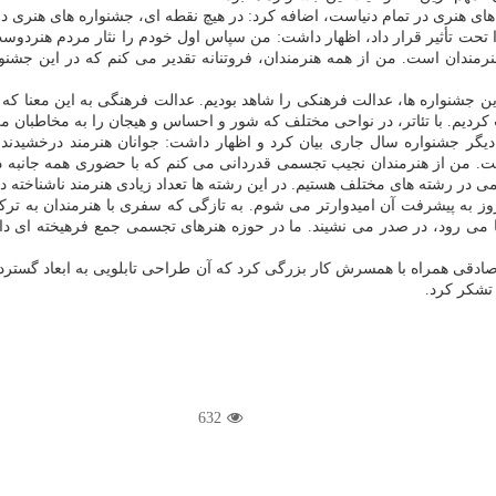
های هنری در تمام دنیاست، اضافه کرد: در هیچ نقطه ای، جشنواره های هنری در
ا تحت تأثیر قرار داد، اظهار داشت: من سپاس اول خودم را نثار مردم هنردو
رمندان است. من از همه هنرمندان، فروتنانه تقدیر می کنم که در این جشنوا
ن جشنواره ها، عدالت فرهنکی را شاهد بودیم. عدالت فرهنگی به این معنا که 
ردیم. با تئاتر، در نواحی مختلف که شور و احساس و هیجان را به مخاطبان می
 جشنواره سال جاری بیان کرد و اظهار داشت: جوانان هنرمند درخشیدند و 
در رشته های مختلف هستیم. در این رشته ها تعداد زیادی هنرمند ناشناخته دا
 به پیشرفت آن امیدوارتر می شوم. به تازگی که سفری با هنرمندان به ترکمن
ا می رود، در صدر می نشیند. ما در حوزه هنرهای تجسمی جمع فرهیخته ای دار
صادقی همراه با همسرش کار بزرگی کرد که آن طراحی تابلویی به ابعاد گسترده 
 تشکر کرد.
632