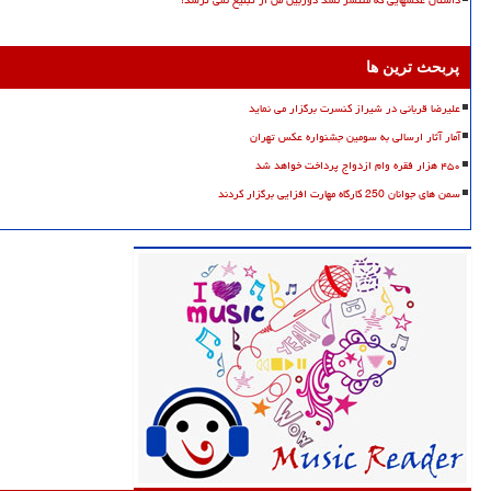
پربحث ترین ها
علیرضا قربانی در شیراز کنسرت برگزار می نماید
آمار آثار ارسالی به سومین جشنواره عکس تهران
۴۵۰ هزار فقره وام ازدواج پرداخت خواهد شد
سمن های جوانان 250 کارگاه مهارت افزایی برگزار کردند