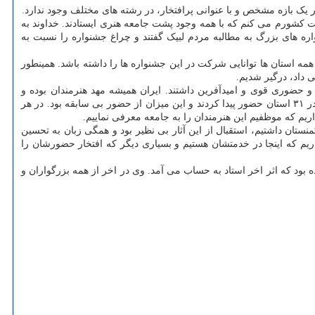
 یک بازه مشخص و با عنوانی پرافتخار، در رشته های مختلف وجود ندارد.
ست کشورم می کنم که با همه وجود پشت جامعه هنری ایستادند. خداوند به
ره های بزرگ به مطالبه مردم لبیک گفتند و چراغ جشنواره را نسبت به
همه استان ها توانایی شرکت در این جشنواره ها را داشته باشد. همینطور
 داد، درگیر شدیم.
حضوری قوی و امیدآفرین داشتند. ایران همیشه مهد هنرمندان بوده و
جشنواره ها هم زمینه را برای ظهور هنرمندان نسل جدید فراهم نموده است. من از هنرمندان نجیب تجسمی قدردانی می کنم که با حضوری همه جانبه در ۳۱ استان حضور پیدا کردند و این میزان از حضور بی سابقه بود. در هر
ریم که موظفیم این هنرمندان را به جامعه معرفی نماییم.
ستان داشتیم، استقبال از این آثار بی نظیر بود و همگی زبان به تحسین
یم که اینجا در خدمتشان هستیم و بسیاری دیگر که افتخار حضورشان را
بود که اثر اخر استاد به حساب می آمد. وی در اخر از همه بزرگواران و