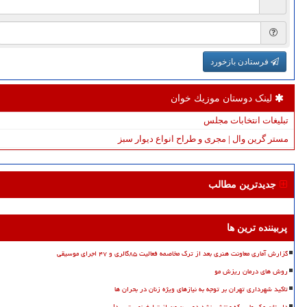
فرستادن بازخورد
لینک دوستان موزیك خوان
تبلیغات انتخابات مجلس
مستر گرین وال | مجری و طراح انواع دیوار سبز
جدیدترین مطالب
پربیننده ترین ها
گزارش آماری معاونت هنری بعد از ترک مخاصمه فعالیت ۸۵گالری و ۴۷ اجرای موسیقی
روش های درمان ریزش مو
تاکید شهرداری تهران بر توجه به نیازهای ویژه زنان در بحران ها
داستان عکسهایی که منتشر نشد دوربین من از تبلیغ نمی ترسد!