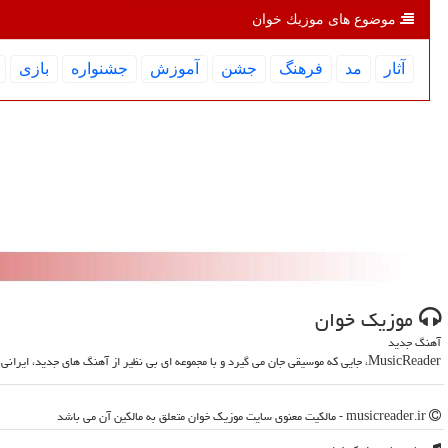
موضوع های موزیك خوان
آثار
مد
فرهنگ
جشن
آموزش
جشنواره
بازی
موزیك خوان
آهنگ جدید
MusicReader، جایی که موسیقی جان می گیرد و با مجموعه ای بی نظیر از آهنگ های جدید، ایرانی و خارجی، روحت را تازه می کند
musicreader.ir - مالکیت معنوی سایت موزیك خوان متعلق به مالکین آن می باشد