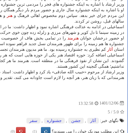
وزیر ارشاد با اشاره به اینکه جشنواره های فجر را مردمی ترین جشنواره 
او با اشاره به اینکه جشنواره سال جاری و حضور مردم بار دیگر همگان ر
این مردم جزای خیر بدهد. سپاس دوم مخصوص اهالی فرهنگ و
هنر
و هن
سالهای قبل، روشن تر کردند.
اسماعیلی در ادامه به عدالت فرهنگی اشاره نمود و اظهار داشت: ما در ای
در زمینه سینما تا دل کویر و شهرهای مرزی و زلزله زده چون خوی حرکت ک
او حضور درخشان جوانان
هنرمند
را در تمامی بخش هاف از خصوصیت دیگر
استان
آثار
کم نظیری به جشنواره رسیده بود. ما هم مدیون هنرمندان تجسمی 
اسماعیلی اضافه کرد: حوزه اقتصاد هنر یکی از حوزه هایی است که هر روز
گشودند. این نشان از نفوذ فرهنگی ما در منطقه است. هنرمند ما هر کج
نداشتیم؛ همگی گنجینه این کشور هستند.
وزیر ارشاد از مرحوم «حبیب الله صادقی» یاد کرد و اظهار داشت: استاد 
هنرمندانی که با زبان هنر، هر آنچه را لازم است جاودانه می کنند، تقدیر و
1401/12/06
13:32:58
5
/
5.0
تگهای خبر:
آثار
,
جشن
,
جشنواره
,
سفر
این مطلب موزیک خوان را می پسندید؟
(0)
(1)