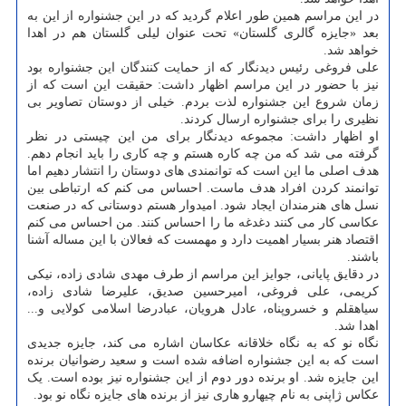
در این مراسم همین طور اعلام گردید که در این جشنواره از این به
بعد «جایزه گالری گلستان» تحت عنوان لیلی گلستان هم در اهدا
خواهد شد.
علی فروغی رئیس دیدنگار که از حمایت کنندگان این جشنواره بود
نیز با حضور در این مراسم اظهار داشت: حقیقت این است که از
زمان شروع این جشنواره لذت بردم. خیلی از دوستان تصاویر بی
نظیری را برای جشنواره ارسال کردند.
او اظهار داشت: مجموعه دیدنگار برای من این چیستی در نظر
گرفته می شد که من چه کاره هستم و چه کاری را باید انجام دهم.
هدف اصلی ما این است که توانمندی های دوستان را انتشار دهیم اما
توانمند کردن افراد هدف ماست. احساس می کنم که ارتباطی بین
نسل های هنرمندان ایجاد شود. امیدوار هستم دوستانی که در صنعت
عکاسی کار می کنند دغدغه ما را احساس کنند. من احساس می کنم
اقتصاد هنر بسیار اهمیت دارد و مهمست که فعالان با این مساله آشنا
باشند.
در دقایق پایانی، جوایز این مراسم از طرف مهدی شادی زاده، نیکی
کریمی، علی فروغی، امیرحسین صدیق، علیرضا شادی زاده،
سیاهقلم و خسروپناه، عادل هرویان، عبادرضا اسلامی کولایی و...
اهدا شد.
نگاه نو که به نگاه خلاقانه عکاسان اشاره می کند، جایزه جدیدی
است که به این جشنواره اضافه شده است و سعید رضوانیان برنده
این جایزه شد. او برنده دور دوم از این جشنواره نیز بوده است. یک
عکاس ژاپنی به نام چیهارو هاری نیز از برنده های جایزه نگاه نو بود.