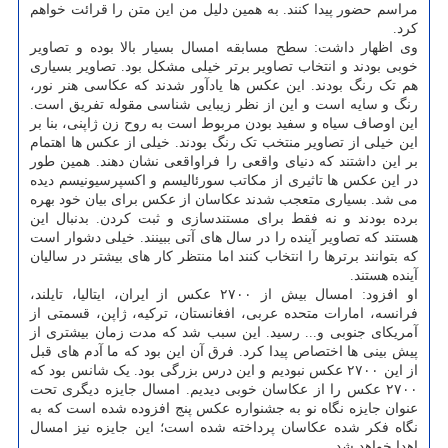
مراسم حضور پیدا کنند. به همین دلیل من این متن را قرائت خواهم
کرد.
وی اظهار داشت: سطح مسابقه امسال بسیار بالا بوده و تصاویر
خوبی بودند و انتخاب تصاویر برتر خیلی مشکل بود. تصاویر بسیاری
هم تک رنگ بودند. این عکس ها یادآور شدند که عکاسی هنر نور،
رنگ و سایه است و این از نظر زیبایی شناسی مقوله تفریق است.
این اوصاف سیاه و سفید بودن مربوط است به روح زن ژاپنی، بنا بر
این خیلی از تصاویر منتخب تک رنگ بودند. خیلی از عکس ها اهتمام
بر این داشتند که دنیای واقعی را فراواقعی نشان دهند. همین طور
در این عکس ها تاثیری از مکاتب سورئالیسم و اکسپرسیونیسم دیده
می شد. بسیاری متعجب شدند عکاسان از عکس برای بیان خود بهره
برده بودند و نه فقط برای مستندسازی و ثبت کردن. بدنبال این
هستند که تصاویر آینده را در سال های آتی ببینند. خیلی دشوار است
که بتوانند برترها را انتخاب کنند اما منتظر کار های بیشتر در سالیان
آینده هستند.
او افزود: امسال بیش از ۲۷۰۰ عکس از ایران، ایتالیا، تایلند،
فرانسه، امارات متحده عربی، افغانستان، ترکیه، ژاپن، قسمتی از
آمریکای جنوبی و... رسید. این سبب شد که مدت زمان بیشتری از
پیش بینی ها اختصاص پیدا کرد. فرق آن این بود که ما آدم های قبل
از این ۲۷۰۰ عکس نبودیم و این درس بزرگی بود. یک شانس بود که
۲۷۰۰ عکس را از عکاسان خوبی دیدیم. امسال جایزه دیگری تحت
عنوان جایزه نگاه نو به جشنواره عکس پنج افزوده شده است که به
نگاه فکر شده عکاسان پرداخته شده است؛ این جایزه نیز امسال
اهدا خواهد شد.