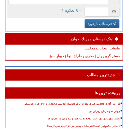
= ۹ بعلاوه ۱
فرستادن بازخورد
لینک دوستان موزیك خوان
تبلیغات انتخابات مجلس
مستر گرین وال | مجری و طراح انواع دیوار سبز
جدیدترین مطالب
پربیننده ترین ها
گزارش آماری معاونت هنری بعد از ترک مخاصمه فعالیت ۸۵گالری و ۴۷ اجرای موسیقی
روش های درمان ریزش مو
تاکید شهرداری تهران بر توجه به نیازهای ویژه زنان در بحران ها
داستان عکسهایی که منتشر نشد دوربین من از تبلیغ نمی ترسد!