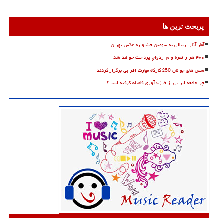
پربحث ترین ها
آمار آثار ارسالی به سومین جشنواره عکس تهران
۴۵۰ هزار فقره وام ازدواج پرداخت خواهد شد
سمن های جوانان 250 کارگاه مهارت افزایی برگزار کردند
چرا جامعه ایرانی از فرزندآوری فاصله گرفته است؟