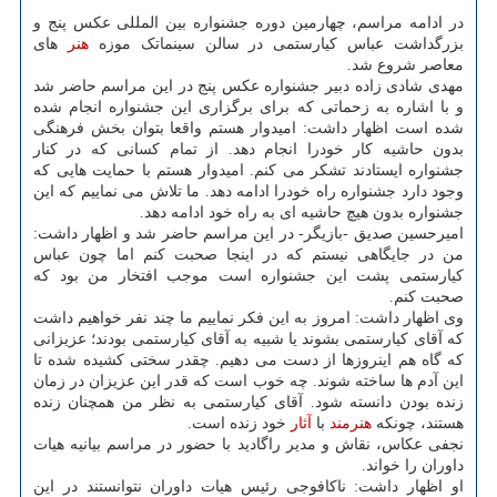
در ادامه مراسم، چهارمین دوره جشنواره بین المللی عکس پنج و
بزرگداشت عباس کیارستمی در سالن سینماتک موزه
هنر
های
معاصر شروع شد.
مهدی شادی زاده دبیر جشنواره عکس پنج در این مراسم حاضر شد
و با اشاره به زحماتی که برای برگزاری این جشنواره انجام شده
شده است اظهار داشت: امیدوار هستم واقعا بتوان بخش فرهنگی
بدون حاشیه کار خودرا انجام دهد. از تمام کسانی که در کنار
جشنواره ایستادند تشکر می کنم. امیدوار هستم با حمایت هایی که
وجود دارد جشنواره راه خودرا ادامه دهد. ما تلاش می نماییم که این
جشنواره بدون هیچ حاشیه ای به راه خود ادامه دهد.
امیرحسین صدیق -بازیگر- در این مراسم حاضر شد و اظهار داشت:
من در جایگاهی نیستم که در اینجا صحبت کنم اما چون عباس
کیارستمی پشت این جشنواره است موجب افتخار من بود که
صحبت کنم.
وی اظهار داشت: امروز به این فکر نماییم ما چند نفر خواهیم داشت
که آقای کیارستمی بشوند یا شبیه به آقای کیارستمی بودند؛ عزیزانی
که گاه هم اینروزها از دست می دهیم. چقدر سختی کشیده شده تا
این آدم ها ساخته شوند. چه خوب است که قدر این عزیزان در زمان
زنده بودن دانسته شود. آقای کیارستمی به نظر من همچنان زنده
هستند، چونکه
هنرمند
با
آثار
خود زنده است.
نجفی عکاس، نقاش و مدیر راگادید با حضور در مراسم بیانیه هیات
داوران را خواند.
او اظهار داشت: ناکافوجی رئیس هیات داوران نتوانستند در این