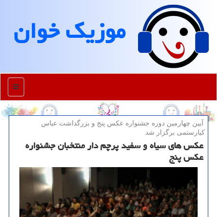
موزیك خوان
منو
آیین چهارمین دوره جشنواره عكس پنج و بزرگداشت عباس
كیارستمی برگزار شد
عکس های سیاه و سفید پرچم دار منتخبان جشنواره
عکس پنج