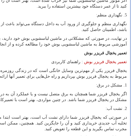
اگر موتور ماشین لباسشویی شما نیز خراب شده است، بهتر است آن را تعم
کنید تا از عمر دستگاه خود بیشترین استفاده را ببرید.
5. نگهداری منظم:
نگهداری منظم و جلوگیری از ورود آب به داخل دستگاه می‌تواند باعث ا
باشد، اطمینان حاصل کنید.
در نهایت، در صورتی که مشکلاتی در ماشین لباسشویی بوش خود دارید، بهت
آموزشی مربوط به ماشین لباسشویی بوش خود را مطالعه کرده و از انجا
تعمیر یخچال فریزر بوش
تعمیر یخچال فریزر بوش
: راهنمای کاربردی
یخچال فریزر یکی از مهم‌ترین وسایل خانگی است که در زندگی روزمره ما
مربوط به یخچال فریزر بوش بپردازیم و راه حل‌هایی برای تعمیر آنها ارائه 
1. مشکل در برق:
اگر یخچال فریزر شما همچنان به برق متصل نیست و یا عملکرد آن به د
مشکل در یخچال فریزر شما باشد. در چنین مواردی، بهتر است با تعمیرکارا
2. نشت آب:
در صورتی که یخچال فریزر شما دارای نشت آب است، بهتر است ابتدا م
تخلیه آب جدیدی خریداری کنید و آن را جایگزین کنید. همچنین، ممکن 
مجرب تماس بگیرید و این قطعه را تعویض کنید.