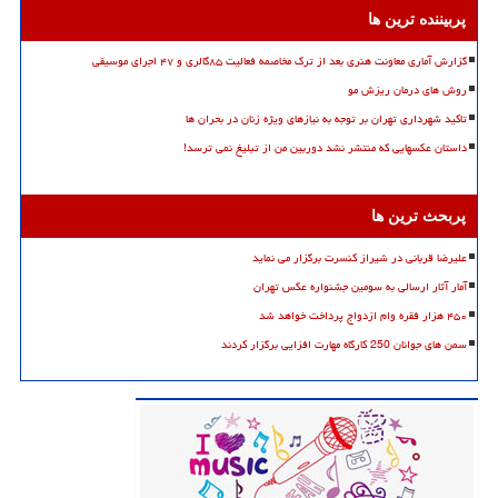
پربیننده ترین ها
گزارش آماری معاونت هنری بعد از ترک مخاصمه فعالیت ۸۵گالری و ۴۷ اجرای موسیقی
روش های درمان ریزش مو
تاکید شهرداری تهران بر توجه به نیازهای ویژه زنان در بحران ها
داستان عکسهایی که منتشر نشد دوربین من از تبلیغ نمی ترسد!
پربحث ترین ها
علیرضا قربانی در شیراز کنسرت برگزار می نماید
آمار آثار ارسالی به سومین جشنواره عکس تهران
۴۵۰ هزار فقره وام ازدواج پرداخت خواهد شد
سمن های جوانان 250 کارگاه مهارت افزایی برگزار کردند