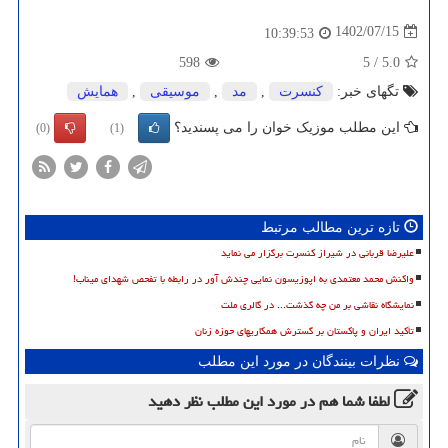
1402/07/15
10:39:53
598
5
/
5.0
تگهای خبر:
كنسرت
,
مد
,
موسیقی
,
همایش
این مطلب موزیک خوان را می پسندید؟
(0)
(1)
تازه ترین مطالب مرتبط
علیرضا قربانی در شیراز کنسرت برگزار می نماید
واکنش محمد معتمدی به اپوزیسون نمایی چندش آور در رابطه با تفحص شهدای میناب!
نمایشگاه نقاشی بر من چه گذشت... در گالری ملت
تأکید ایران و پاکستان بر گسترش همکاریهای حوزه زنان
نظرات بینندگان در مورد این مطلب
لطفا شما هم
در مورد این مطلب
نظر دهید