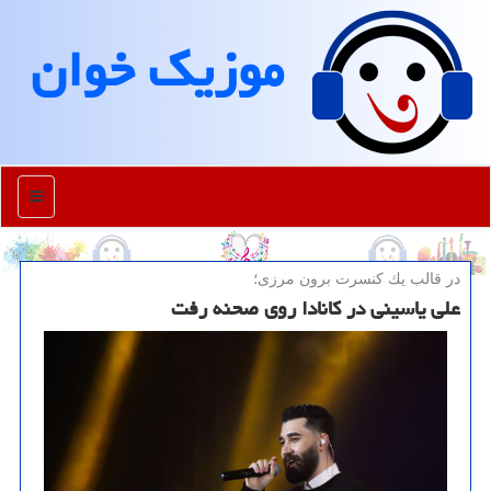
موزیك خوان
منو
در قالب یك كنسرت برون مرزی؛
علی یاسینی در کانادا روی صحنه رفت