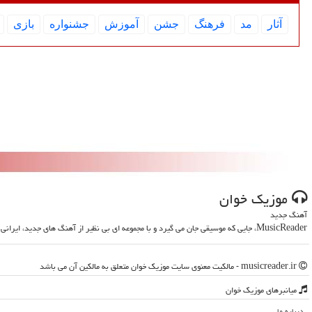
آثار
مد
فرهنگ
جشن
آموزش
جشنواره
بازی
موزیك خوان
آهنگ جدید
MusicReader، جایی که موسیقی جان می گیرد و با مجموعه ای بی نظیر از آهنگ های جدید، ایرانی و خارجی، روحت را تازه می کند
musicreader.ir - مالکیت معنوی سایت موزیك خوان متعلق به مالکین آن می باشد
میانبرهای موزیك خوان
درباره ما