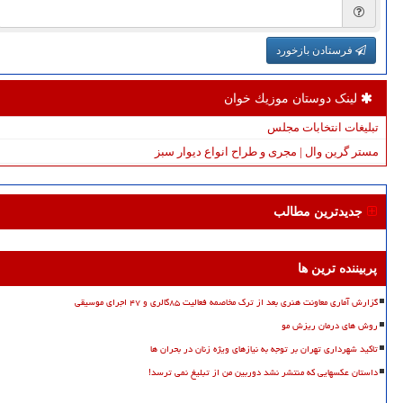
فرستادن بازخورد
لینک دوستان موزیك خوان
تبلیغات انتخابات مجلس
مستر گرین وال | مجری و طراح انواع دیوار سبز
جدیدترین مطالب
پربیننده ترین ها
گزارش آماری معاونت هنری بعد از ترک مخاصمه فعالیت ۸۵گالری و ۴۷ اجرای موسیقی
روش های درمان ریزش مو
تاکید شهرداری تهران بر توجه به نیازهای ویژه زنان در بحران ها
داستان عکسهایی که منتشر نشد دوربین من از تبلیغ نمی ترسد!