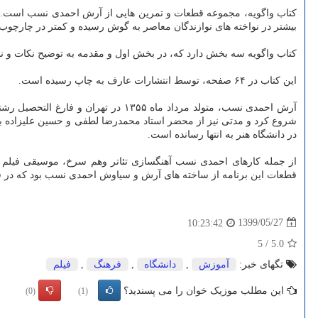
کتاب واگویه، مجموعه قطعات و تمرین هایی از آرش احمدی نسب است. این 
بیشتر در نواخته های نوازندگان معاصر به گوش رسیده و کمتر در چارچو
کتاب واگویه سه بخش دارد که، در بخش اول و مقدمه به توضیح نکات و نشانه ها پرداخته شده، در بخش دوم ۱۱ تمرین آمده و
این کتاب در ۶۴ صفحه، توسط انتشارات عارف به چاپ رسیده است.
آرش احمدی نسب، متولد مرداد ماه ۱۳۵۵ در تهران و فارغ التحصیل رشته نوازندگی موسیقی ایرانی در مقطع کارشناسی از
شروع کرد و مدتی نیز از محضر استاد محمدرضا لطفی و حسین علیزاده بهر
در دانشگاه هنر به انتها رسانده است.
قطعات این برنامه از ساخته های آرش و سیاوش احمدی نسب بود که در ف
1399/05/27
10:23:42
5
/
5.0
تگهای خبر:
آموزش
,
دانشگاه
,
فرهنگ
,
فیلم
این مطلب موزیک خوان را می پسندید؟
(0)
(1)