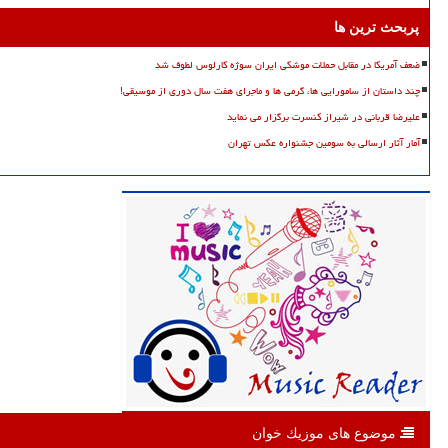
پربحث ترین ها
ضعف آمریکا در مقابل حملات موشکی ایران سوژه کارلوس لطوف شد
چند داستان از سامورایی ها، گرمی ها و ماجرای هفت سال دوری از موسیقی!
علیرضا قربانی در شیراز کنسرت برگزار می نماید
آمار آثار ارسالی به سومین جشنواره عکس تهران
موضوع های موزیك خوان